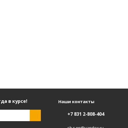
да в курсе!
Наши контакты
+7 831 2-808-404
sh.s.nn@yandex.ru