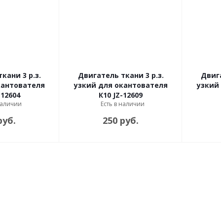
кани 3 р.з.
Двигатель ткани 3 р.з.
Двига
кантователя
узкий для окантователя
узкий
-12604
К10 JZ-12609
наличии
Есть в наличии
руб.
250 руб.