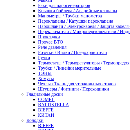
Malkan
Баки для парогенераторов
Крышки бойлера / Аварийные клапаны
Манометры / Трубки манометра
Пароклапаны / Катушки пароклапана
Парошланги / Электрокабеля / Защита кабеля
Переключатели / Микропереключатели / Инд
Прокладки
Прочее ВТО
Реле давления
Розетки / Вилки / Предохранители
Ручки
Термостаты / Терморегуляторы / Термопредо
Трубки / Линейки мерительные
ТЭНЫ
Хомуты
Чехлы / Ткань для утюжильных столов
Штуцеры / Фитинги / Переходники
Гладильные доски
COMEL
BATTISTELLA
BIEFFE
КИТАЙ
Колодки
BIEFFE