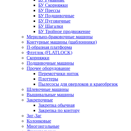
БУ Скорняжки
БУ Прессы
БУ Подшивочные
БУ Пуговичные
БУ Шагалки
БУ Тройное продвижение
Мерильно-браковочные машины
Контурные машины (шаблонники)
П-образная платформа
Флэтлок (FLATLOCK)
Скорняжки
Подшивочные машины
Прочее оборудование
Перемотчики ниток
Плоттеры
Пылесосы для оверлоков и краеобрезок
Шлевочные машины
Вышивальные машины
Закрепочные
Закрепка обычная
Закрепка по контору
Зиг-Заг
Колонковые
Многоигольные