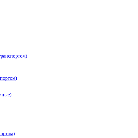
транспортом)
портом)
мные)
портом)