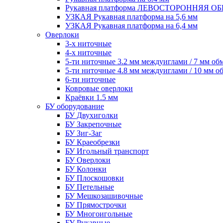
Рукавная платформа ЛЕВОСТОРОННЯЯ 
УЗКАЯ Рукавная платформа на 5,6 мм
УЗКАЯ Рукавная платформа на 6,4 мм
Оверлоки
3-х ниточные
4-х ниточные
5-ти ниточные 3.2 мм междуиглами / 7 мм об
5-ти ниточные 4.8 мм междуиглами / 10 мм о
6-ти ниточные
Ковровые оверлоки
Краёвки 1.5 мм
БУ оборудование
БУ Двухиголки
БУ Закрепочные
БУ Зиг-Заг
БУ Краеобрезки
БУ Игольный транспорт
БУ Оверлоки
БУ Колонки
БУ Плоскошовки
БУ Петельные
БУ Мешкозашивочные
БУ Прямострочки
БУ Многоигольные
БУ Рукавные