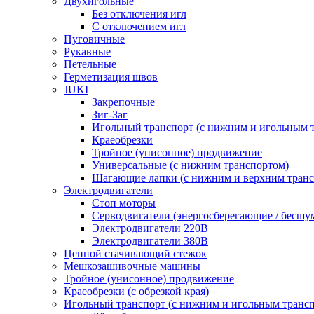
Двухигольные
Без отключения игл
С отключением игл
Пуговичные
Рукавные
Петельные
Герметизация швов
JUKI
Закрепочные
Зиг-Заг
Игольный транспорт (с нижним и игольным 
Краеобрезки
Тройное (унисонное) продвижение
Универсальные (с нижним транспортом)
Шагающие лапки (с нижним и верхним транс
Электродвигатели
Стоп моторы
Серводвигатели (энергосберегающие / бесшу
Электродвигатели 220В
Электродвигатели 380В
Цепной стачивающий стежок
Мешкозашивочные машины
Тройное (унисонное) продвижение
Краеобрезки (с обрезкой края)
Игольный транспорт (с нижним и игольным транс