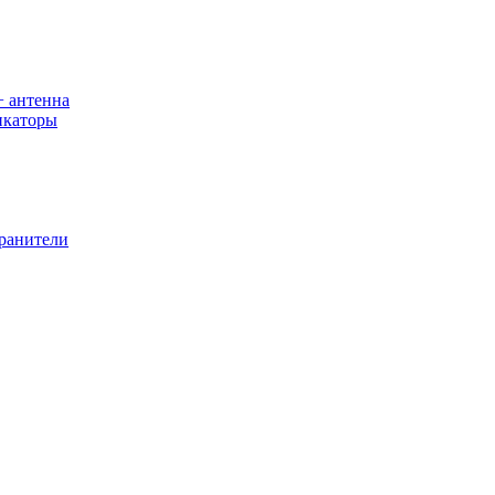
+ антенна
икаторы
хранители