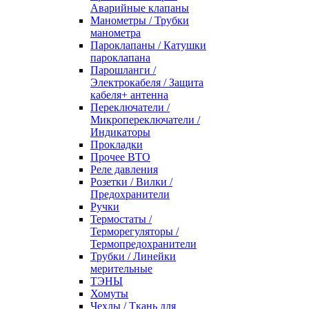
Аварийные клапаны
Манометры / Трубки
манометра
Пароклапаны / Катушки
пароклапана
Парошланги /
Электрокабеля / Защита
кабеля+ антенна
Переключатели /
Микропереключатели /
Индикаторы
Прокладки
Прочее ВТО
Реле давления
Розетки / Вилки /
Предохранители
Ручки
Термостаты /
Терморегуляторы /
Термопредохранители
Трубки / Линейки
мерительные
ТЭНЫ
Хомуты
Чехлы / Ткань для