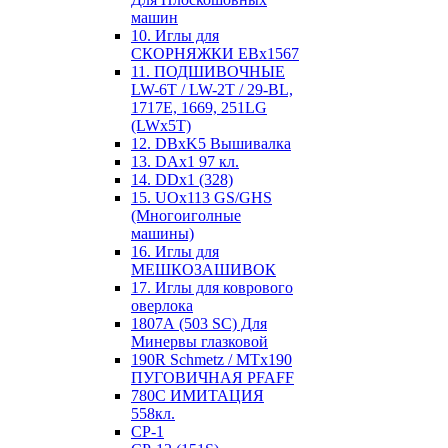
машин
10. Иглы для
СКОРНЯЖКИ EBx1567
11. ПОДШИВОЧНЫЕ
LW-6T / LW-2T / 29-BL,
1717E, 1669, 251LG
(LWx5T)
12. DBxK5 Вышивалка
13. DAx1 97 кл.
14. DDx1 (328)
15. UOx113 GS/GHS
(Многоиголные
машины)
16. Иглы для
МЕШКОЗАШИВОК
17. Иглы для коврового
оверлока
1807А (503 SC) Для
Минервы глазковой
190R Schmetz / MTx190
ПУГОВИЧНАЯ PFAFF
780С ИМИТАЦИЯ
558кл.
CP-1