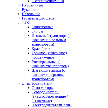
С отключением игл
Пуговичные
Рукавные
Петельные
Герметизация швов
JUKI
Закрепочные
Зиг-Заг
Игольный транспорт (с
нижним и игольным
транспортом)
Краеобрезки
Тройное (унисонное)
продвижение
Универсальные (с
нижним транспортом)
Шагающие лапки (с
нижним и верхним
транспортом)
Электродвигатели
Стоп моторы
Серводвигатели
(энергосберегающие /
бесшумные)
Электродвигатели 220В