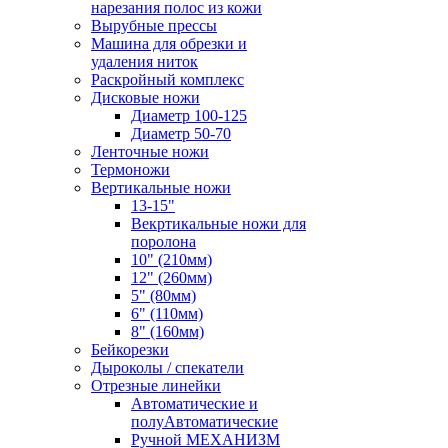
нарезания полос из кожи
Вырубные прессы
Машина для обрезки и
удаления ниток
Раскройный комплекс
Дисковые ножи
Диаметр 100-125
Диаметр 50-70
Ленточные ножи
Термоножи
Вертикальные ножи
13-15"
Векртикальные ножи для
поролона
10" (210мм)
12" (260мм)
5" (80мм)
6" (110мм)
8" (160мм)
Бейкорезки
Дыроколы / спекатели
Отрезные линейки
Автоматические и
полуАвтоматические
Ручной МЕХАНИЗМ