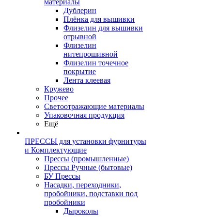
материалы
Дублерин
Плёнка для вышивки
Флизелин для вышивки
отрывной
Флизелин
нитепрошивной
Флизелин точечное
покрытие
Лента клеевая
Кружево
Прочее
Светоотражающие материалы
Упаковочная продукция
Ещё
ПРЕССЫ для установки фурнитуры
и Комплектующие
Прессы (промышленные)
Прессы Ручные (бытовые)
БУ Прессы
Насадки, переходники,
пробойники, подставки под
пробойники
Дыроколы