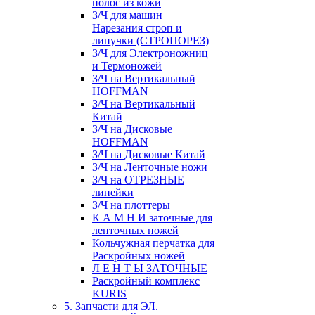
полос из кожи
З/Ч для машин
Нарезания строп и
липучки (СТРОПОРЕЗ)
З/Ч для Электроножниц
и Термоножей
З/Ч на Вертикальный
HOFFMAN
З/Ч на Вертикальный
Китай
З/Ч на Дисковые
HOFFMAN
З/Ч на Дисковые Китай
З/Ч на Ленточные ножи
З/Ч на ОТРЕЗНЫЕ
линейки
З/Ч на плоттеры
К А М Н И заточные для
ленточных ножей
Кольчужная перчатка для
Раскройных ножей
Л Е Н Т Ы ЗАТОЧНЫЕ
Раскройный комплекс
KURIS
5. Запчасти для ЭЛ.