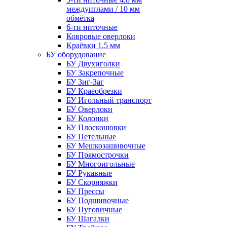
междуиглами / 10 мм
обмётка
6-ти ниточные
Ковровые оверлоки
Краёвки 1.5 мм
БУ оборудование
БУ Двухиголки
БУ Закрепочные
БУ Зиг-Заг
БУ Краеобрезки
БУ Игольный транспорт
БУ Оверлоки
БУ Колонки
БУ Плоскошовки
БУ Петельные
БУ Мешкозашивочные
БУ Прямострочки
БУ Многоигольные
БУ Рукавные
БУ Скорняжки
БУ Прессы
БУ Подшивочные
БУ Пуговичные
БУ Шагалки