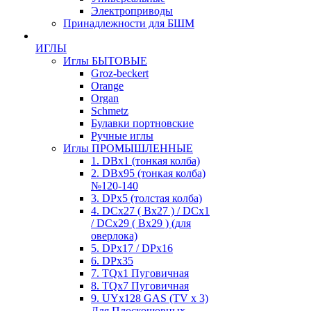
Электроприводы
Принадлежности для БШМ
ИГЛЫ
Иглы БЫТОВЫЕ
Groz-beckert
Orange
Organ
Schmetz
Булавки портновские
Ручные иглы
Иглы ПРОМЫШЛЕННЫЕ
1. DBx1 (тонкая колба)
2. DBx95 (тонкая колба)
№120-140
3. DPx5 (толстая колба)
4. DCx27 ( Bx27 ) / DCx1
/ DCx29 ( Bx29 ) (для
оверлока)
5. DPx17 / DPx16
6. DPx35
7. TQx1 Пуговичная
8. TQx7 Пуговичная
9. UYx128 GAS (TV x 3)
Для Плоскошовных