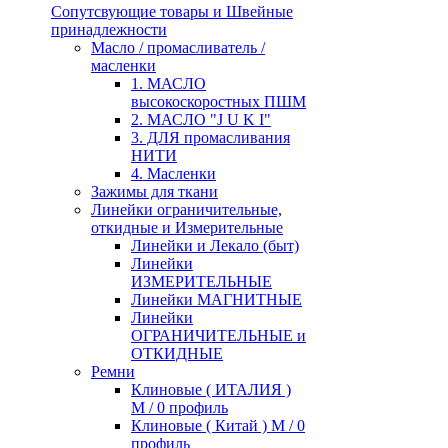
Сопутсвующие товары и Швейные
принадлежности
Масло / промасливатель /
масленки
1. МАСЛО
высокоскоростных ПШМ
2. МАСЛО "J U K I"
3. ДЛЯ промасливания
НИТИ
4. Масленки
Зажимы для ткани
Линейки ограничительные,
откидные и Измерительные
Линейки и Лекало (быт)
Линейки
ИЗМЕРИТЕЛЬНЫЕ
Линейки МАГНИТНЫЕ
Линейки
ОГРАНИЧИТЕЛЬНЫЕ и
ОТКИДНЫЕ
Ремни
Клиновые ( ИТАЛИЯ )
М / 0 профиль
Клиновые ( Китай ) М / 0
профиль