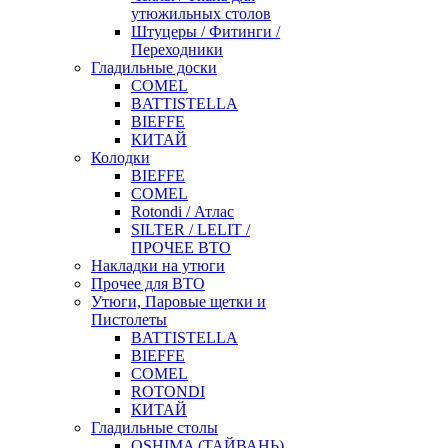
утюжильных столов
Штуцеры / Фитинги /
Переходники
Гладильные доски
COMEL
BATTISTELLA
BIEFFE
КИТАЙ
Колодки
BIEFFE
COMEL
Rotondi / Атлас
SILTER / LELIT /
ПРОЧЕЕ ВТО
Накладки на утюги
Прочее для ВТО
Утюги, Паровые щетки и
Пистолеты
BATTISTELLA
BIEFFE
COMEL
ROTONDI
КИТАЙ
Гладильные столы
OSHIMA (ТАЙВАНЬ)