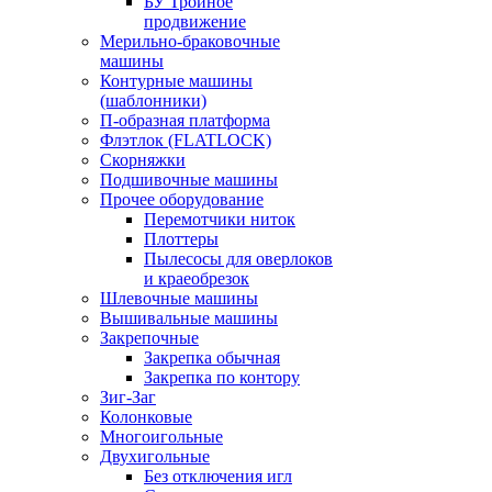
БУ Тройное
продвижение
Мерильно-браковочные
машины
Контурные машины
(шаблонники)
П-образная платформа
Флэтлок (FLATLOCK)
Скорняжки
Подшивочные машины
Прочее оборудование
Перемотчики ниток
Плоттеры
Пылесосы для оверлоков
и краеобрезок
Шлевочные машины
Вышивальные машины
Закрепочные
Закрепка обычная
Закрепка по контору
Зиг-Заг
Колонковые
Многоигольные
Двухигольные
Без отключения игл