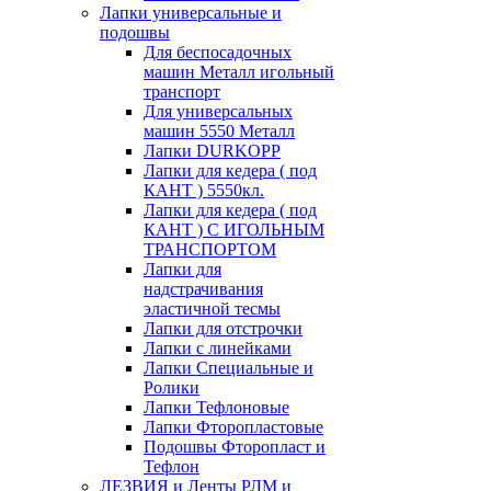
Лапки универсальные и
подошвы
Для беспосадочных
машин Металл игольный
транспорт
Для универсальных
машин 5550 Металл
Лапки DURKOPP
Лапки для кедера ( под
КАНТ ) 5550кл.
Лапки для кедера ( под
КАНТ ) С ИГОЛЬНЫМ
ТРАНСПОРТОМ
Лапки для
надстрачивания
эластичной тесмы
Лапки для отстрочки
Лапки с линейками
Лапки Специальные и
Ролики
Лапки Тефлоновые
Лапки Фторопластовые
Подошвы Фторопласт и
Тефлон
ЛЕЗВИЯ и Ленты РЛМ и