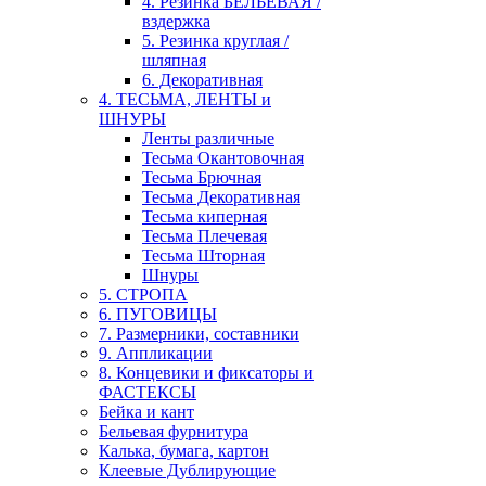
4. Резинка БЕЛЬЕВАЯ /
вздержка
5. Резинка круглая /
шляпная
6. Декоративная
4. ТЕСЬМА, ЛЕНТЫ и
ШНУРЫ
Ленты различные
Тесьма Окантовочная
Тесьма Брючная
Тесьма Декоративная
Тесьма киперная
Тесьма Плечевая
Тесьма Шторная
Шнуры
5. СТРОПА
6. ПУГОВИЦЫ
7. Размерники, составники
9. Аппликации
8. Концевики и фиксаторы и
ФАСТЕКСЫ
Бейка и кант
Бельевая фурнитура
Калька, бумага, картон
Клеевые Дублирующие