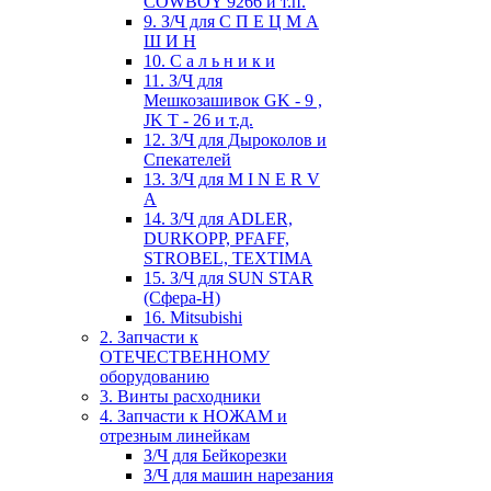
COWBOY 9266 и т.п.
9. З/Ч для С П Е Ц М А
Ш И Н
10. С а л ь н и к и
11. З/Ч для
Мешкозашивок GK - 9 ,
JK T - 26 и т.д.
12. З/Ч для Дыроколов и
Спекателей
13. З/Ч для M I N E R V
A
14. З/Ч для ADLER,
DURKOPP, PFAFF,
STROBEL, TEXTIMA
15. З/Ч для SUN STAR
(Сфера-Н)
16. Mitsubishi
2. Запчасти к
ОТЕЧЕСТВЕННОМУ
оборудованию
3. Винты расходники
4. Запчасти к НОЖАМ и
отрезным линейкам
З/Ч для Бейкорезки
З/Ч для машин нарезания