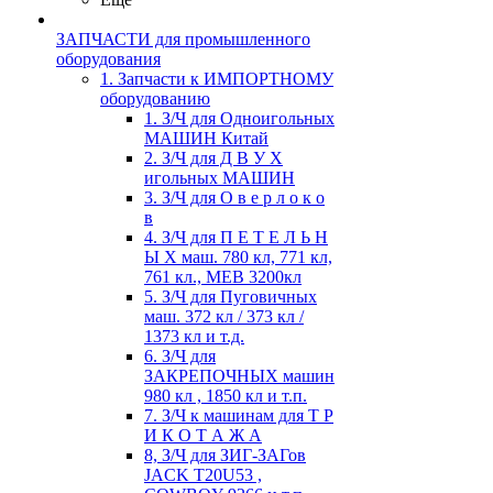
ЗАПЧАСТИ для промышленного
оборудования
1. Запчасти к ИМПОРТНОМУ
оборудованию
1. З/Ч для Одноигольных
МАШИН Китай
2. З/Ч для Д В У Х
игольных МАШИН
3. З/Ч для О в е р л о к о
в
4. З/Ч для П Е Т Е Л Ь Н
Ы Х маш. 780 кл, 771 кл,
761 кл., MEB 3200кл
5. З/Ч для Пуговичных
маш. 372 кл / 373 кл /
1373 кл и т.д.
6. З/Ч для
ЗАКРЕПОЧНЫХ машин
980 кл , 1850 кл и т.п.
7. З/Ч к машинам для Т Р
И К О Т А Ж А
8, З/Ч для ЗИГ-ЗАГов
JACK Т20U53 ,