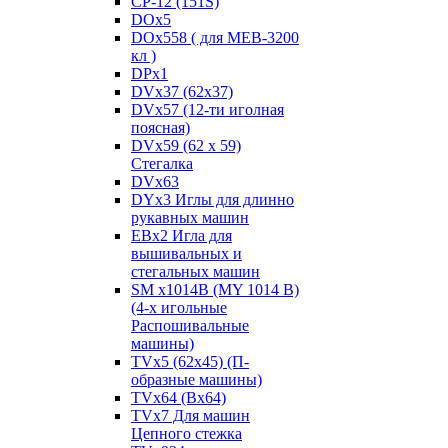
CP-12 (151S)
DOx5
DOx558 ( для MEB-3200
кл )
DPx1
DVx37 (62x37)
DVx57 (12-ти иголная
поясная)
DVx59 (62 x 59)
Стегалка
DVx63
DYx3 Иглы для длинно
рукавных машин
EBx2 Игла для
вышивальных и
стегальных машин
SM x1014B (MY 1014 B)
(4-х игольные
Распошивальные
машины)
TVх5 (62х45) (П-
образные машины)
TVх64 (Вх64)
TVх7 Для машин
Цепного стежка