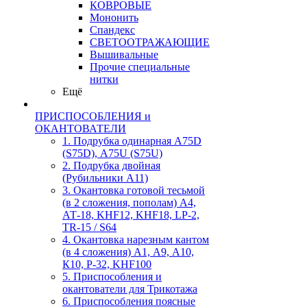
КОВРОВЫЕ
Мононить
Спандекс
СВЕТООТРАЖАЮЩИЕ
Вышивальные
Прочие специальные
нитки
Ещё
ПРИСПОСОБЛЕНИЯ и
ОКАНТОВАТЕЛИ
1. Подрубка одинарная А75D
(S75D), А75U (S75U)
2. Подрубка двойная
(Рубильники А11)
3. Окантовка готовой тесьмой
(в 2 сложения, пополам) А4,
АТ-18, KHF12, KHF18, LP-2,
TR-15 / S64
4. Окантовка нарезным кантом
(в 4 сложения) А1, А9, А10,
К10, Р-32, KHF100
5. Приспособления и
окантователи для Трикотажа
6. Приспособления поясные