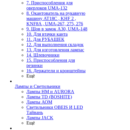
7. Приспособления для
оверлоков UMA-132
8. Окантователь на рукавную
машину AT18C , KHF 2 ,
KNF8A , UMA-267, 275, 276
9. Шов в замок А30, UMA-148
10. Для втачки канта
11. Для РУБАШЕК
12. Для выполнения складок
13. Для изготовления лампас
14. Шлевочники
15. Приспособления для
резинки
16. Держатели и кронштейны
Ещё
Лампы и Светильники
Лампы HM и AURORA
Лампы TD (BOSHITE)
Лампы АОМ
Светильники OBEIS И LED
Тайвань
Лампы JACK
Ещё