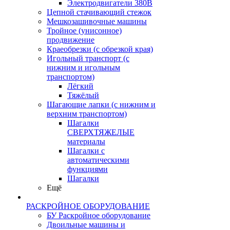
Электродвигатели 380В
Цепной стачивающий стежок
Мешкозашивочные машины
Тройное (унисонное)
продвижение
Краеобрезки (с обрезкой края)
Игольный транспорт (с
нижним и игольным
транспортом)
Лёгкий
Тяжёлый
Шагающие лапки (с нижним и
верхним транспортом)
Шагалки
СВЕРХТЯЖЕЛЫЕ
материалы
Шагалки с
автоматическими
функциями
Шагалки
Ещё
РАСКРОЙНОЕ ОБОРУДОВАНИЕ
БУ Раскройное оборудование
Двоильные машины и