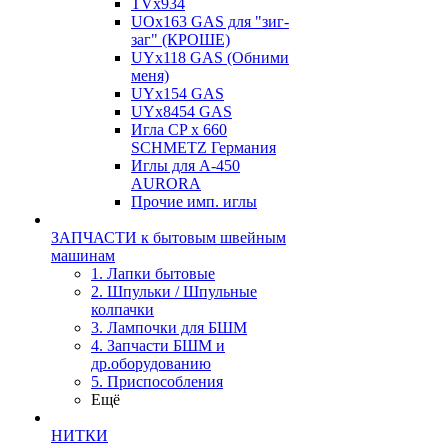
TVх934
UOx163 GAS для "зиг-
заг" (КРОШЕ)
UYx118 GAS (Обними
меня)
UYx154 GAS
UYx8454 GAS
Игла CP х 660
SCHMETZ Германия
Иглы для А-450
AURORA
Прочие имп. иглы
ЗАПЧАСТИ к бытовым швейным
машинам
1. Лапки бытовые
2. Шпульки / Шпульные
колпачки
3. Лампочки для БШМ
4. Запчасти БШМ и
др.оборудованию
5. Приспособления
Ещё
НИТКИ