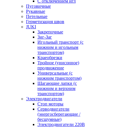
С отключением игл
Пуговичные
Рукавные
Петельные
Герметизация швов
JUKI
Закрепочные
Зиг-Заг
Игольный транспорт (с
нижним и игольным
транспортом)
Краеобрезки
Тройное (унисонное)
продвижение
Универсальные (с
нижним транспортом)
Шагающие лапки (с
нижним и верхним
транспортом)
Электродвигатели
Стоп моторы
Серводвигатели
(энергосберегающие /
бесшумные)
Электродвигатели 220В