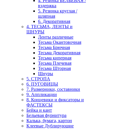
4. Резинка БЕЛЬЕВАЯ /
вздержка
5. Резинка круглая /
шляпная
6. Декоративная
4. ТЕСЬМА, ЛЕНТЫ и
ШНУРЫ
Ленты различные
Тесьма Окантовочная
Тесьма Брючная
Тесьма Декоративная
Тесьма киперная
Тесьма Плечевая
Тесьма Шторная
Шнуры
5. СТРОПА
6. ПУГОВИЦЫ
7. Размерники, составники
9. Аппликации
8. Концевики и фиксаторы и
ФАСТЕКСЫ
Бейка и кант
Бельевая фурнитура
Калька, бумага, картон
Клеевые Дублирующие