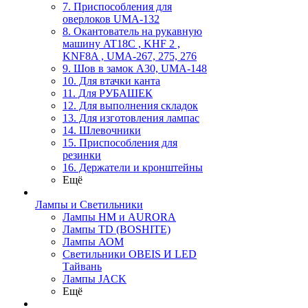
7. Приспособления для
оверлоков UMA-132
8. Окантователь на рукавную
машину AT18C , KHF 2 ,
KNF8A , UMA-267, 275, 276
9. Шов в замок А30, UMA-148
10. Для втачки канта
11. Для РУБАШЕК
12. Для выполнения складок
13. Для изготовления лампас
14. Шлевочники
15. Приспособления для
резинки
16. Держатели и кронштейны
Ещё
Лампы и Светильники
Лампы HM и AURORA
Лампы TD (BOSHITE)
Лампы АОМ
Светильники OBEIS И LED
Тайвань
Лампы JACK
Ещё