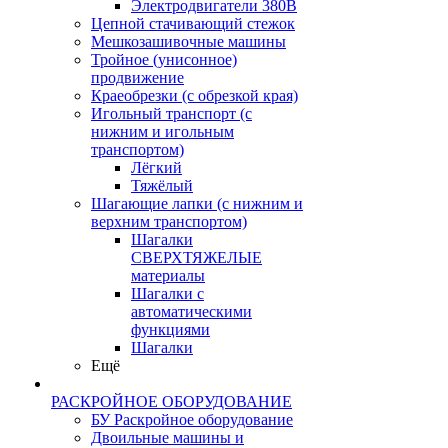
Электродвигатели 380В
Цепной стачивающий стежок
Мешкозашивочные машины
Тройное (унисонное)
продвижение
Краеобрезки (с обрезкой края)
Игольный транспорт (с
нижним и игольным
транспортом)
Лёгкий
Тяжёлый
Шагающие лапки (с нижним и
верхним транспортом)
Шагалки
СВЕРХТЯЖЕЛЫЕ
материалы
Шагалки с
автоматическими
функциями
Шагалки
Ещё
РАСКРОЙНОЕ ОБОРУДОВАНИЕ
БУ Раскройное оборудование
Двоильные машины и