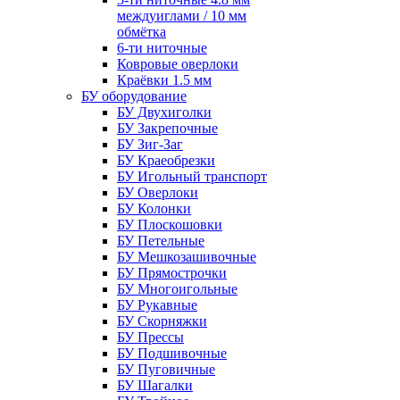
междуиглами / 10 мм
обмётка
6-ти ниточные
Ковровые оверлоки
Краёвки 1.5 мм
БУ оборудование
БУ Двухиголки
БУ Закрепочные
БУ Зиг-Заг
БУ Краеобрезки
БУ Игольный транспорт
БУ Оверлоки
БУ Колонки
БУ Плоскошовки
БУ Петельные
БУ Мешкозашивочные
БУ Прямострочки
БУ Многоигольные
БУ Рукавные
БУ Скорняжки
БУ Прессы
БУ Подшивочные
БУ Пуговичные
БУ Шагалки