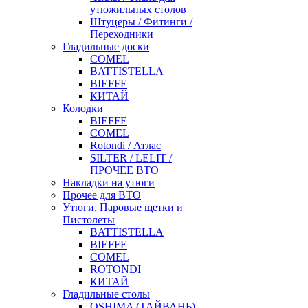
утюжильных столов
Штуцеры / Фитинги /
Переходники
Гладильные доски
COMEL
BATTISTELLA
BIEFFE
КИТАЙ
Колодки
BIEFFE
COMEL
Rotondi / Атлас
SILTER / LELIT /
ПРОЧЕЕ ВТО
Накладки на утюги
Прочее для ВТО
Утюги, Паровые щетки и
Пистолеты
BATTISTELLA
BIEFFE
COMEL
ROTONDI
КИТАЙ
Гладильные столы
OSHIMA (ТАЙВАНЬ)