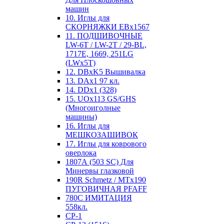
машин
10. Иглы для
СКОРНЯЖКИ EBx1567
11. ПОДШИВОЧНЫЕ
LW-6T / LW-2T / 29-BL,
1717E, 1669, 251LG
(LWx5T)
12. DBxK5 Вышивалка
13. DAx1 97 кл.
14. DDx1 (328)
15. UOx113 GS/GHS
(Многоиголные
машины)
16. Иглы для
МЕШКОЗАШИВОК
17. Иглы для коврового
оверлока
1807А (503 SC) Для
Минервы глазковой
190R Schmetz / MTx190
ПУГОВИЧНАЯ PFAFF
780С ИМИТАЦИЯ
558кл.
CP-1