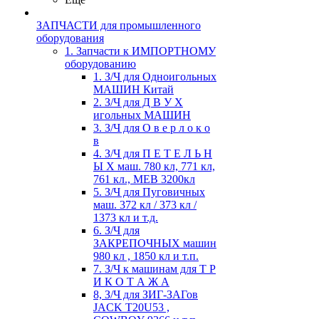
ЗАПЧАСТИ для промышленного
оборудования
1. Запчасти к ИМПОРТНОМУ
оборудованию
1. З/Ч для Одноигольных
МАШИН Китай
2. З/Ч для Д В У Х
игольных МАШИН
3. З/Ч для О в е р л о к о
в
4. З/Ч для П Е Т Е Л Ь Н
Ы Х маш. 780 кл, 771 кл,
761 кл., MEB 3200кл
5. З/Ч для Пуговичных
маш. 372 кл / 373 кл /
1373 кл и т.д.
6. З/Ч для
ЗАКРЕПОЧНЫХ машин
980 кл , 1850 кл и т.п.
7. З/Ч к машинам для Т Р
И К О Т А Ж А
8, З/Ч для ЗИГ-ЗАГов
JACK Т20U53 ,