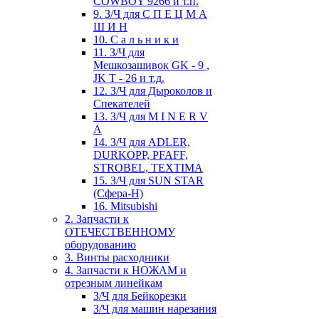
COWBOY 9266 и т.п.
9. З/Ч для С П Е Ц М А
Ш И Н
10. С а л ь н и к и
11. З/Ч для
Мешкозашивок GK - 9 ,
JK T - 26 и т.д.
12. З/Ч для Дыроколов и
Спекателей
13. З/Ч для M I N E R V
A
14. З/Ч для ADLER,
DURKOPP, PFAFF,
STROBEL, TEXTIMA
15. З/Ч для SUN STAR
(Сфера-Н)
16. Mitsubishi
2. Запчасти к
ОТЕЧЕСТВЕННОМУ
оборудованию
3. Винты расходники
4. Запчасти к НОЖАМ и
отрезным линейкам
З/Ч для Бейкорезки
З/Ч для машин нарезания