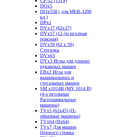
CP-12 (151S)
DOx5
DOx558 ( для MEB-3200
кл )
DPx1
DVx37 (62x37)
DVx57 (12-ти иголная
поясная)
DVx59 (62 x 59)
Стегалка
DVx63
DYx3 Иглы для длинно
рукавных машин
EBx2 Игла для
вышивальных и
стегальных машин
SM x1014B (MY 1014 B)
(4-х игольные
Распошивальные
машины)
TVх5 (62х45) (П-
образные машины)
TVх64 (Вх64)
TVх7 Для машин
Цепного стежка