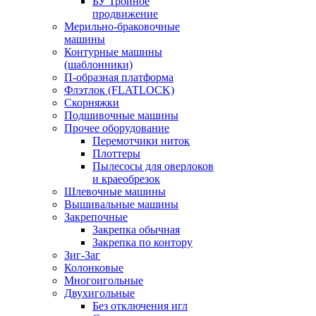
БУ Тройное
продвижение
Мерильно-браковочные
машины
Контурные машины
(шаблонники)
П-образная платформа
Флэтлок (FLATLOCK)
Скорняжки
Подшивочные машины
Прочее оборудование
Перемотчики ниток
Плоттеры
Пылесосы для оверлоков
и краеобрезок
Шлевочные машины
Вышивальные машины
Закрепочные
Закрепка обычная
Закрепка по контору
Зиг-Заг
Колонковые
Многоигольные
Двухигольные
Без отключения игл