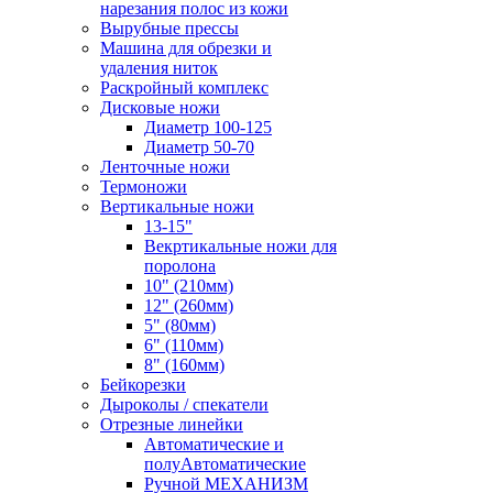
нарезания полос из кожи
Вырубные прессы
Машина для обрезки и
удаления ниток
Раскройный комплекс
Дисковые ножи
Диаметр 100-125
Диаметр 50-70
Ленточные ножи
Термоножи
Вертикальные ножи
13-15"
Векртикальные ножи для
поролона
10" (210мм)
12" (260мм)
5" (80мм)
6" (110мм)
8" (160мм)
Бейкорезки
Дыроколы / спекатели
Отрезные линейки
Автоматические и
полуАвтоматические
Ручной МЕХАНИЗМ