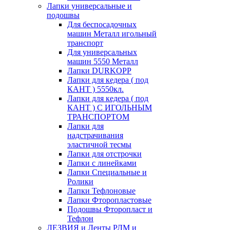
Лапки универсальные и
подошвы
Для беспосадочных
машин Металл игольный
транспорт
Для универсальных
машин 5550 Металл
Лапки DURKOPP
Лапки для кедера ( под
КАНТ ) 5550кл.
Лапки для кедера ( под
КАНТ ) С ИГОЛЬНЫМ
ТРАНСПОРТОМ
Лапки для
надстрачивания
эластичной тесмы
Лапки для отстрочки
Лапки с линейками
Лапки Специальные и
Ролики
Лапки Тефлоновые
Лапки Фторопластовые
Подошвы Фторопласт и
Тефлон
ЛЕЗВИЯ и Ленты РЛМ и