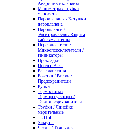
Аварийные клапаны
Манометры / Трубки
манометра
Пароклапаны / Катушки
пароклапана
Парошланги /
Электрокабеля / Защита
кабеля+ антенна
Переключатели /
Микропереключатели /
Индикаторы
Прокладки
Прочее ВТО
Реле давления
Розетки / Вилки /
Предохранители
Ручки
Термостаты /
Терморегуляторы /
Термопредохранители
Трубки / Линейки
мерительные
ТЭНЫ
Хомуты
Чехлы / Ткань для