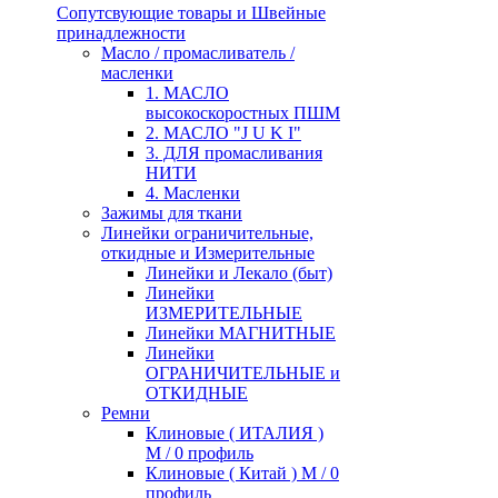
Сопутсвующие товары и Швейные
принадлежности
Масло / промасливатель /
масленки
1. МАСЛО
высокоскоростных ПШМ
2. МАСЛО "J U K I"
3. ДЛЯ промасливания
НИТИ
4. Масленки
Зажимы для ткани
Линейки ограничительные,
откидные и Измерительные
Линейки и Лекало (быт)
Линейки
ИЗМЕРИТЕЛЬНЫЕ
Линейки МАГНИТНЫЕ
Линейки
ОГРАНИЧИТЕЛЬНЫЕ и
ОТКИДНЫЕ
Ремни
Клиновые ( ИТАЛИЯ )
М / 0 профиль
Клиновые ( Китай ) М / 0
профиль