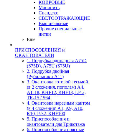
КОВРОВЫЕ
Мононить
Спандекс
СВЕТООТРАЖАЮЩИЕ
Вышивальные
Прочие специальные
нитки
Ещё
ПРИСПОСОБЛЕНИЯ и
ОКАНТОВАТЕЛИ
1. Подрубка одинарная А75D
(S75D), А75U (S75U)
2. Подрубка двойная
(Рубильники А11)
3. Окантовка готовой тесьмой
(в 2 сложения, пополам) А4,
АТ-18, KHF12, KHF18, LP-2,
TR-15 / S64
4. Окантовка нарезным кантом
(в 4 сложения) А1, А9, А10,
К10, Р-32, KHF100
5. Приспособления и
окантователи для Трикотажа
6. Приспособления поясные