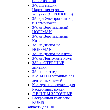
полос из кожи
З/Ч для машин
Нарезания строп и
липучки (СТРОПОРЕЗ)
З/Ч для Электроножниц
и Термоножей
З/Ч на Вертикальный
HOFFMAN
З/Ч на Вертикальный
Китай
З/Ч на Дисковые
HOFFMAN
З/Ч на Дисковые Китай
З/Ч на Ленточные ножи
З/Ч на ОТРЕЗНЫЕ
линейки
З/Ч на плоттеры
К А М Н И заточные для
ленточных ножей
Кольчужная перчатка для
Раскройных ножей
Л Е Н Т Ы ЗАТОЧНЫЕ
Раскройный комплекс
KURIS
5. Запчасти для ЭЛ.