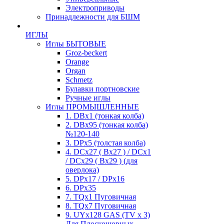
Электроприводы
Принадлежности для БШМ
ИГЛЫ
Иглы БЫТОВЫЕ
Groz-beckert
Orange
Organ
Schmetz
Булавки портновские
Ручные иглы
Иглы ПРОМЫШЛЕННЫЕ
1. DBx1 (тонкая колба)
2. DBx95 (тонкая колба)
№120-140
3. DPx5 (толстая колба)
4. DCx27 ( Bx27 ) / DCx1
/ DCx29 ( Bx29 ) (для
оверлока)
5. DPx17 / DPx16
6. DPx35
7. TQx1 Пуговичная
8. TQx7 Пуговичная
9. UYx128 GAS (TV x 3)
Для Плоскошовных