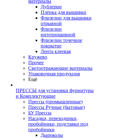
материалы
Дублерин
Плёнка для вышивки
Флизелин для вышивки
отрывной
Флизелин
нитепрошивной
Флизелин точечное
покрытие
Лента клеевая
Кружево
Прочее
Светоотражающие материалы
Упаковочная продукция
Ещё
ПРЕССЫ для установки фурнитуры
и Комплектующие
Прессы (промышленные)
Прессы Ручные (бытовые)
БУ Прессы
Насадки, переходники,
пробойники, подставки под
пробойники
Дыроколы