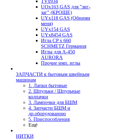
TVх934
UOx163 GAS для "зиг-
заг" (КРОШЕ)
UYx118 GAS (Обними
меня)
UYx154 GAS
UYx8454 GAS
Игла CP х 660
SCHMETZ Германия
Иглы для А-450
AURORA
Прочие имп. иглы
ЗАПЧАСТИ к бытовым швейным
машинам
1. Лапки бытовые
2. Шпульки / Шпульные
колпачки
3. Лампочки для БШМ
4. Запчасти БШМ и
др.оборудованию
5. Приспособления
Ещё
НИТКИ