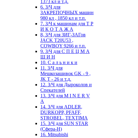
1373 кл и т.д.
6. З/Ч для
ЗАКРЕПОЧНЫХ машин
980 кл , 1850 кл и т.п.
7. З/Ч к машинам для Т Р
И К О Т А Ж А
8, З/Ч для ЗИГ-ЗАГов
JACK Т20U53 ,
COWBOY 9266 и т.п.
9. З/Ч для С П Е Ц М А
Ш И Н
10. С а л ь н и к и
11. З/Ч для
Мешкозашивок GK - 9 ,
JK T - 26 и т.д.
12. З/Ч для Дыроколов и
Спекателей
13. З/Ч для M I N E R V
A
14. З/Ч для ADLER,
DURKOPP, PFAFF,
STROBEL, TEXTIMA
15. З/Ч для SUN STAR
(Сфера-Н)
16. Mitsubishi