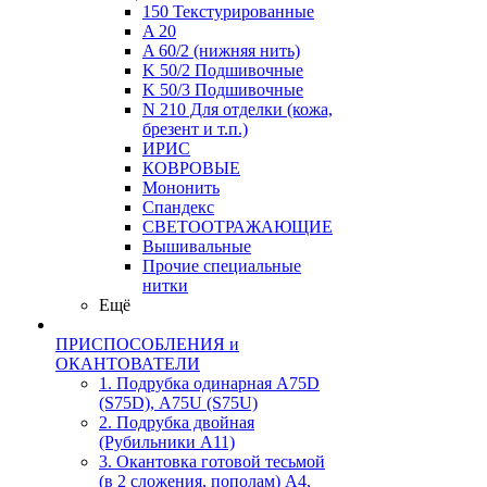
150 Текстурированные
A 20
A 60/2 (нижняя нить)
K 50/2 Подшивочные
K 50/3 Подшивочные
N 210 Для отделки (кожа,
брезент и т.п.)
ИРИС
КОВРОВЫЕ
Мононить
Спандекс
СВЕТООТРАЖАЮЩИЕ
Вышивальные
Прочие специальные
нитки
Ещё
ПРИСПОСОБЛЕНИЯ и
ОКАНТОВАТЕЛИ
1. Подрубка одинарная А75D
(S75D), А75U (S75U)
2. Подрубка двойная
(Рубильники А11)
3. Окантовка готовой тесьмой
(в 2 сложения, пополам) А4,