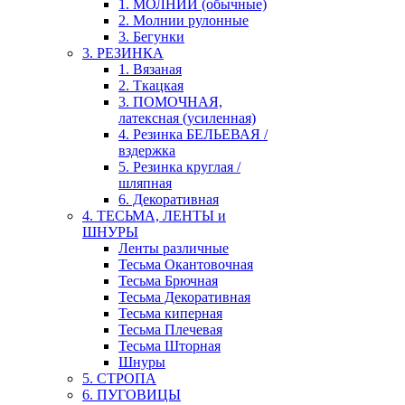
1. МОЛНИИ (обычные)
2. Молнии рулонные
3. Бегунки
3. РЕЗИНКА
1. Вязаная
2. Ткацкая
3. ПОМОЧНАЯ,
латексная (усиленная)
4. Резинка БЕЛЬЕВАЯ /
вздержка
5. Резинка круглая /
шляпная
6. Декоративная
4. ТЕСЬМА, ЛЕНТЫ и
ШНУРЫ
Ленты различные
Тесьма Окантовочная
Тесьма Брючная
Тесьма Декоративная
Тесьма киперная
Тесьма Плечевая
Тесьма Шторная
Шнуры
5. СТРОПА
6. ПУГОВИЦЫ