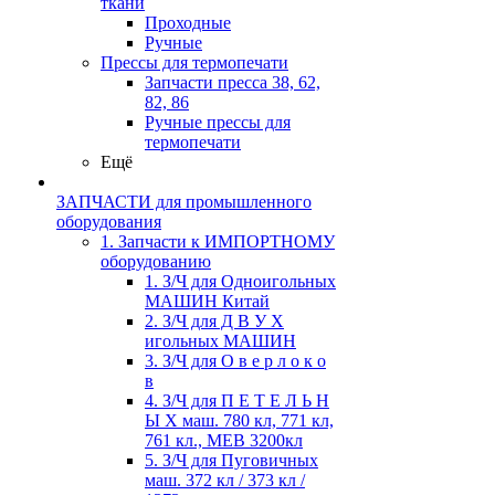
ткани
Проходные
Ручные
Прессы для термопечати
Запчасти пресса 38, 62,
82, 86
Ручные прессы для
термопечати
Ещё
ЗАПЧАСТИ для промышленного
оборудования
1. Запчасти к ИМПОРТНОМУ
оборудованию
1. З/Ч для Одноигольных
МАШИН Китай
2. З/Ч для Д В У Х
игольных МАШИН
3. З/Ч для О в е р л о к о
в
4. З/Ч для П Е Т Е Л Ь Н
Ы Х маш. 780 кл, 771 кл,
761 кл., MEB 3200кл
5. З/Ч для Пуговичных
маш. 372 кл / 373 кл /