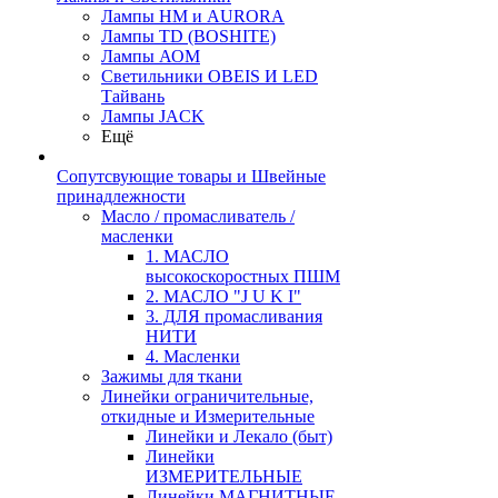
Лампы HM и AURORA
Лампы TD (BOSHITE)
Лампы АОМ
Светильники OBEIS И LED
Тайвань
Лампы JACK
Ещё
Сопутсвующие товары и Швейные
принадлежности
Масло / промасливатель /
масленки
1. МАСЛО
высокоскоростных ПШМ
2. МАСЛО "J U K I"
3. ДЛЯ промасливания
НИТИ
4. Масленки
Зажимы для ткани
Линейки ограничительные,
откидные и Измерительные
Линейки и Лекало (быт)
Линейки
ИЗМЕРИТЕЛЬНЫЕ
Линейки МАГНИТНЫЕ