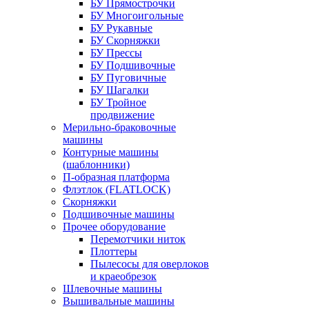
БУ Прямострочки
БУ Многоигольные
БУ Рукавные
БУ Скорняжки
БУ Прессы
БУ Подшивочные
БУ Пуговичные
БУ Шагалки
БУ Тройное
продвижение
Мерильно-браковочные
машины
Контурные машины
(шаблонники)
П-образная платформа
Флэтлок (FLATLOCK)
Скорняжки
Подшивочные машины
Прочее оборудование
Перемотчики ниток
Плоттеры
Пылесосы для оверлоков
и краеобрезок
Шлевочные машины
Вышивальные машины