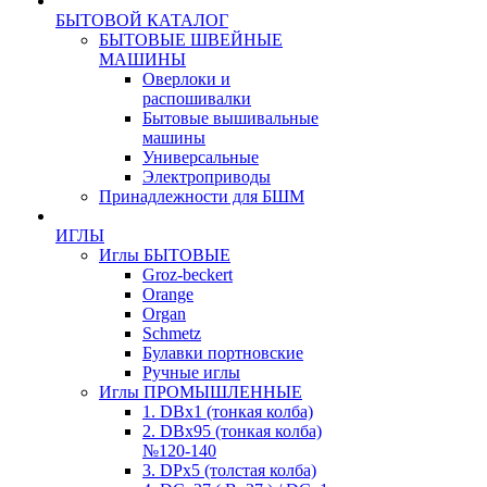
БЫТОВОЙ КАТАЛОГ
БЫТОВЫЕ ШВЕЙНЫЕ
МАШИНЫ
Оверлоки и
распошивалки
Бытовые вышивальные
машины
Универсальные
Электроприводы
Принадлежности для БШМ
ИГЛЫ
Иглы БЫТОВЫЕ
Groz-beckert
Orange
Organ
Schmetz
Булавки портновские
Ручные иглы
Иглы ПРОМЫШЛЕННЫЕ
1. DBx1 (тонкая колба)
2. DBx95 (тонкая колба)
№120-140
3. DPx5 (толстая колба)