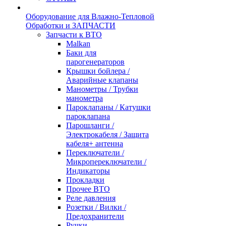
Оборудование для Влажно-Тепловой
Обработки и ЗАПЧАСТИ
Запчасти к ВТО
Malkan
Баки для
парогенераторов
Крышки бойлера /
Аварийные клапаны
Манометры / Трубки
манометра
Пароклапаны / Катушки
пароклапана
Парошланги /
Электрокабеля / Защита
кабеля+ антенна
Переключатели /
Микропереключатели /
Индикаторы
Прокладки
Прочее ВТО
Реле давления
Розетки / Вилки /
Предохранители
Ручки