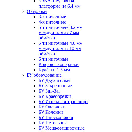
УЗКАЯ Рукавная
платформа на 6,4 мм
Оверлоки
3-х ниточные
4-х ниточные
5-ти ниточные 3.2 мм
междуиглами / 7 мм
обмётка
5-ти ниточные 4.8 мм
междуиглами / 10 мм
обмётка
6-ти ниточные
Ковровые оверлоки
Краёвки 1.5 мм
БУ оборудование
БУ Двухиголки
БУ Закрепочные
БУ Зиг-Заг
БУ Краеобрезки
БУ Игольный транспорт
БУ Оверлоки
БУ Колонки
БУ Плоскошовки
БУ Петельные
БУ Мешкозашивочные