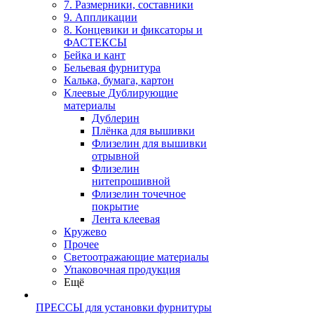
7. Размерники, составники
9. Аппликации
8. Концевики и фиксаторы и
ФАСТЕКСЫ
Бейка и кант
Бельевая фурнитура
Калька, бумага, картон
Клеевые Дублирующие
материалы
Дублерин
Плёнка для вышивки
Флизелин для вышивки
отрывной
Флизелин
нитепрошивной
Флизелин точечное
покрытие
Лента клеевая
Кружево
Прочее
Светоотражающие материалы
Упаковочная продукция
Ещё
ПРЕССЫ для установки фурнитуры