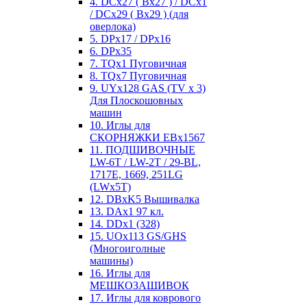
4. DCx27 ( Bx27 ) / DCx1
/ DCx29 ( Bx29 ) (для
оверлока)
5. DPx17 / DPx16
6. DPx35
7. TQx1 Пуговичная
8. TQx7 Пуговичная
9. UYx128 GAS (TV x 3)
Для Плоскошовных
машин
10. Иглы для
СКОРНЯЖКИ EBx1567
11. ПОДШИВОЧНЫЕ
LW-6T / LW-2T / 29-BL,
1717E, 1669, 251LG
(LWx5T)
12. DBxK5 Вышивалка
13. DAx1 97 кл.
14. DDx1 (328)
15. UOx113 GS/GHS
(Многоиголные
машины)
16. Иглы для
МЕШКОЗАШИВОК
17. Иглы для коврового