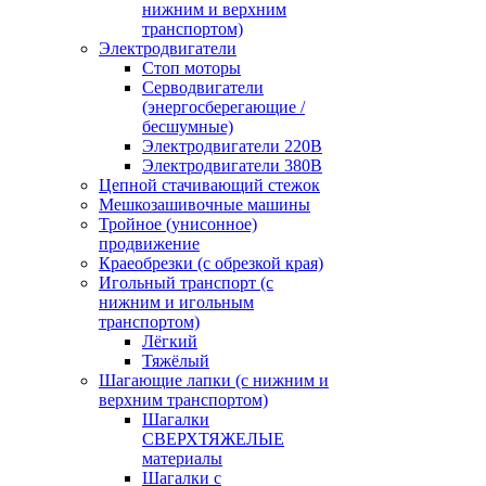
нижним и верхним
транспортом)
Электродвигатели
Стоп моторы
Серводвигатели
(энергосберегающие /
бесшумные)
Электродвигатели 220В
Электродвигатели 380В
Цепной стачивающий стежок
Мешкозашивочные машины
Тройное (унисонное)
продвижение
Краеобрезки (с обрезкой края)
Игольный транспорт (с
нижним и игольным
транспортом)
Лёгкий
Тяжёлый
Шагающие лапки (с нижним и
верхним транспортом)
Шагалки
СВЕРХТЯЖЕЛЫЕ
материалы
Шагалки с