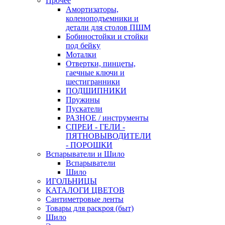
Прочее
Амортизаторы,
коленоподъемники и
детали для столов ПШМ
Бобиностойки и стойки
под бейку
Моталки
Отвертки, пинцеты,
гаечные ключи и
шестигранники
ПОДШИПНИКИ
Пружины
Пускатели
РАЗНОЕ / инструменты
СПРЕИ - ГЕЛИ -
ПЯТНОВЫВОДИТЕЛИ
- ПОРОШКИ
Вспарыватели и Шило
Вспарыватели
Шило
ИГОЛЬНИЦЫ
КАТАЛОГИ ЦВЕТОВ
Сантиметровые ленты
Товары для раскроя (быт)
Шило