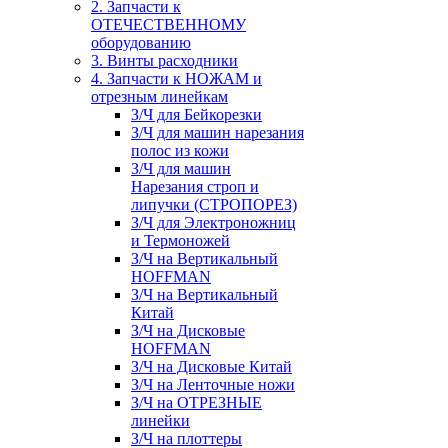
2. Запчасти к
ОТЕЧЕСТВЕННОМУ
оборудованию
3. Винты расходники
4. Запчасти к НОЖАМ и
отрезным линейкам
З/Ч для Бейкорезки
З/Ч для машин нарезания
полос из кожи
З/Ч для машин
Нарезания строп и
липучки (СТРОПОРЕЗ)
З/Ч для Электроножниц
и Термоножей
З/Ч на Вертикальный
HOFFMAN
З/Ч на Вертикальный
Китай
З/Ч на Дисковые
HOFFMAN
З/Ч на Дисковые Китай
З/Ч на Ленточные ножи
З/Ч на ОТРЕЗНЫЕ
линейки
З/Ч на плоттеры