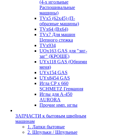
(4-х игольные
Распошивальные
машины)
TVх5 (62х45) (П-
образные машины)
TVх64 (Вх64)
TVх7 Для машин
Цепного стежка
TVх934
UOx163 GAS для "зиг-
заг" (КРОШЕ)
UYx118 GAS (Обними
меня)
UYx154 GAS
UYx8454 GAS
Игла CP х 660
SCHMETZ Германия
Иглы для А-450
AURORA
Прочие имп. иглы
ЗАПЧАСТИ к бытовым швейным
машинам
1. Лапки бытовые
2. Шпульки / Шпульные