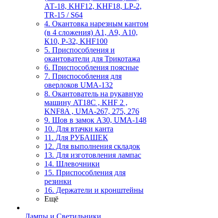
АТ-18, KHF12, KHF18, LP-2,
TR-15 / S64
4. Окантовка нарезным кантом
(в 4 сложения) А1, А9, А10,
К10, Р-32, KHF100
5. Приспособления и
окантователи для Трикотажа
6. Приспособления поясные
7. Приспособления для
оверлоков UMA-132
8. Окантователь на рукавную
машину AT18C , KHF 2 ,
KNF8A , UMA-267, 275, 276
9. Шов в замок А30, UMA-148
10. Для втачки канта
11. Для РУБАШЕК
12. Для выполнения складок
13. Для изготовления лампас
14. Шлевочники
15. Приспособления для
резинки
16. Держатели и кронштейны
Ещё
Лампы и Светильники