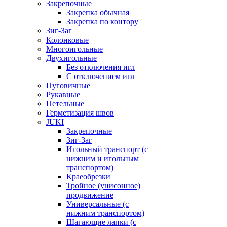
Закрепочные
Закрепка обычная
Закрепка по контору
Зиг-Заг
Колонковые
Многоигольные
Двухигольные
Без отключения игл
С отключением игл
Пуговичные
Рукавные
Петельные
Герметизация швов
JUKI
Закрепочные
Зиг-Заг
Игольный транспорт (с
нижним и игольным
транспортом)
Краеобрезки
Тройное (унисонное)
продвижение
Универсальные (с
нижним транспортом)
Шагающие лапки (с