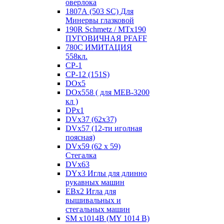
оверлока
1807А (503 SC) Для
Минервы глазковой
190R Schmetz / MTx190
ПУГОВИЧНАЯ PFAFF
780С ИМИТАЦИЯ
558кл.
CP-1
CP-12 (151S)
DOx5
DOx558 ( для MEB-3200
кл )
DPx1
DVx37 (62x37)
DVx57 (12-ти иголная
поясная)
DVx59 (62 x 59)
Стегалка
DVx63
DYx3 Иглы для длинно
рукавных машин
EBx2 Игла для
вышивальных и
стегальных машин
SM x1014B (MY 1014 B)