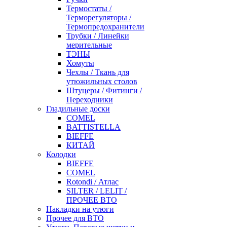
Термостаты /
Терморегуляторы /
Термопредохранители
Трубки / Линейки
мерительные
ТЭНЫ
Хомуты
Чехлы / Ткань для
утюжильных столов
Штуцеры / Фитинги /
Переходники
Гладильные доски
COMEL
BATTISTELLA
BIEFFE
КИТАЙ
Колодки
BIEFFE
COMEL
Rotondi / Атлас
SILTER / LELIT /
ПРОЧЕЕ ВТО
Накладки на утюги
Прочее для ВТО