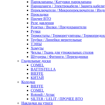
Пароклапаны / Катушки пароклапана
Парошланги / Электрокабеля / Защита кабеля
Переключатели / Микропереключатели / Инд
Прокладки
Прочее ВТО
Реле давления
Розетки / Вилки / Предохранители
Ручки
Термостаты / Терморегуляторы / Термопредо
Трубки / Линейки мерительные
ТЭНЫ
Хомуты
Чехлы / Ткань для утюжильных столов
Штуцеры / Фитинги / Переходники
Гладильные доски
COMEL
BATTISTELLA
BIEFFE
КИТАЙ
Колодки
BIEFFE
COMEL
Rotondi / Атлас
SILTER / LELIT / ПРОЧЕЕ ВТО
Накладки на утюги