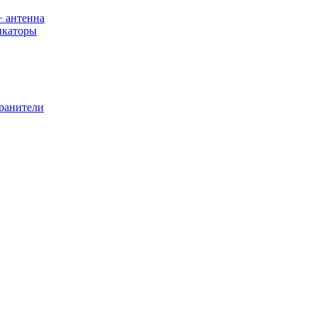
+ антенна
икаторы
хранители