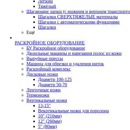
Лёгкий
Тяжёлый
Шагающие лапки (с нижним и верхним транспорто
Шагалки СВЕРХТЯЖЕЛЫЕ материалы
Шагалки с автоматическими функциями
Шагалки
Ещё
РАСКРОЙНОЕ ОБОРУДОВАНИЕ
БУ Раскройное оборудование
Двоильные машины и нарезания полос из кожи
Вырубные прессы
Машина для обрезки и удаления ниток
Раскройный комплекс
Дисковые ножи
Диаметр 100-125
Диаметр 50-70
Ленточные ножи
Термоножи
Вертикальные ножи
13-15"
Векртикальные ножи для поролона
10" (210мм)
12" (260мм)
5" (80мм)