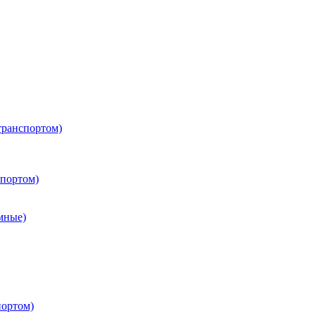
транспортом)
портом)
мные)
портом)