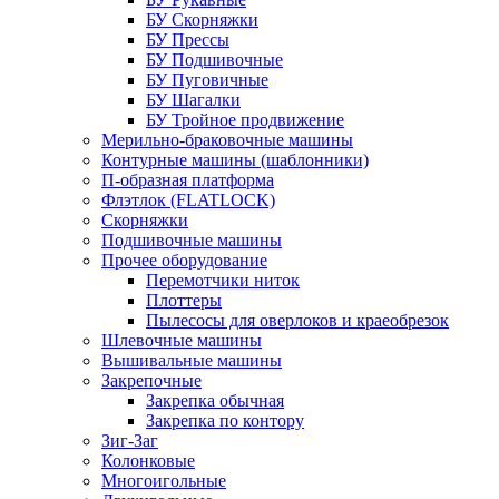
БУ Скорняжки
БУ Прессы
БУ Подшивочные
БУ Пуговичные
БУ Шагалки
БУ Тройное продвижение
Мерильно-браковочные машины
Контурные машины (шаблонники)
П-образная платформа
Флэтлок (FLATLOCK)
Скорняжки
Подшивочные машины
Прочее оборудование
Перемотчики ниток
Плоттеры
Пылесосы для оверлоков и краеобрезок
Шлевочные машины
Вышивальные машины
Закрепочные
Закрепка обычная
Закрепка по контору
Зиг-Заг
Колонковые
Многоигольные