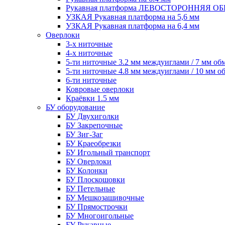
Рукавная платформа ЛЕВОСТОРОННЯЯ 
УЗКАЯ Рукавная платформа на 5,6 мм
УЗКАЯ Рукавная платформа на 6,4 мм
Оверлоки
3-х ниточные
4-х ниточные
5-ти ниточные 3.2 мм междуиглами / 7 мм об
5-ти ниточные 4.8 мм междуиглами / 10 мм о
6-ти ниточные
Ковровые оверлоки
Краёвки 1.5 мм
БУ оборудование
БУ Двухиголки
БУ Закрепочные
БУ Зиг-Заг
БУ Краеобрезки
БУ Игольный транспорт
БУ Оверлоки
БУ Колонки
БУ Плоскошовки
БУ Петельные
БУ Мешкозашивочные
БУ Прямострочки
БУ Многоигольные
БУ Рукавные