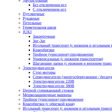
Двухигольные
Без отключения игл
С отключением игл
Пуговичные
Рукавные
Петельные
Герметизация швов
JUKI
Закрепочные
Зиг-Заг
Игольный транспорт (с нижним и игольным 
Краеобрезки
Тройное (унисонное) продвижение
Универсальные (с нижним транспортом)
Шагающие лапки (с нижним и верхним транс
Электродвигатели
Стоп моторы
Серводвигатели (энергосберегающие / бесшу
Электродвигатели 220В
Электродвигатели 380В
Цепной стачивающий стежок
Мешкозашивочные машины
Тройное (унисонное) продвижение
Краеобрезки (с обрезкой края)
Игольный транспорт (с нижним и игольным транс