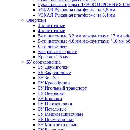
Рукавная платформа ЛЕВОСТОРОННЯЯ 
УЗКАЯ Рукавная платформа на 5,6 мм
УЗКАЯ Рукавная платформа на 6,4 мм
Оверлоки
3-х ниточные
4-х ниточные
5-ти ниточные 3.2 мм междуиглами / 7 мм об
5-ти ниточные 4.8 мм междуиглами / 10 мм о
6-ти ниточные
Ковровые оверлоки
Краёвки 1.5 мм
БУ оборудование
БУ Двухиголки
БУ Закрепочные
БУ Зиг-Заг
БУ Краеобрезки
БУ Игольный транспорт
БУ Оверлоки
БУ Колонки
БУ Плоскошовки
БУ Петельные
БУ Мешкозашивочные
БУ Прямострочки
БУ Многоигольные
БУ Рукавные