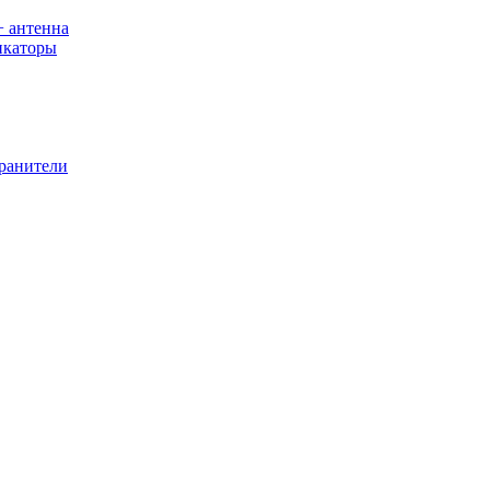
+ антенна
икаторы
хранители