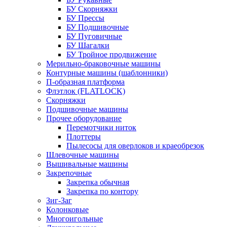
БУ Скорняжки
БУ Прессы
БУ Подшивочные
БУ Пуговичные
БУ Шагалки
БУ Тройное продвижение
Мерильно-браковочные машины
Контурные машины (шаблонники)
П-образная платформа
Флэтлок (FLATLOCK)
Скорняжки
Подшивочные машины
Прочее оборудование
Перемотчики ниток
Плоттеры
Пылесосы для оверлоков и краеобрезок
Шлевочные машины
Вышивальные машины
Закрепочные
Закрепка обычная
Закрепка по контору
Зиг-Заг
Колонковые
Многоигольные