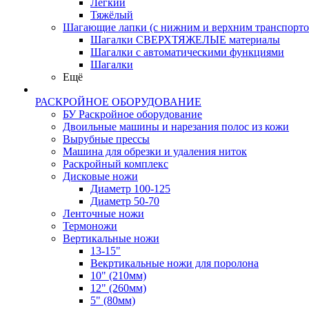
Лёгкий
Тяжёлый
Шагающие лапки (с нижним и верхним транспорто
Шагалки СВЕРХТЯЖЕЛЫЕ материалы
Шагалки с автоматическими функциями
Шагалки
Ещё
РАСКРОЙНОЕ ОБОРУДОВАНИЕ
БУ Раскройное оборудование
Двоильные машины и нарезания полос из кожи
Вырубные прессы
Машина для обрезки и удаления ниток
Раскройный комплекс
Дисковые ножи
Диаметр 100-125
Диаметр 50-70
Ленточные ножи
Термоножи
Вертикальные ножи
13-15"
Векртикальные ножи для поролона
10" (210мм)
12" (260мм)
5" (80мм)