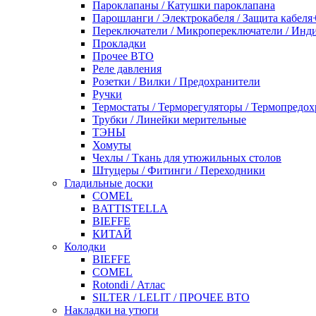
Пароклапаны / Катушки пароклапана
Парошланги / Электрокабеля / Защита кабеля
Переключатели / Микропереключатели / Инд
Прокладки
Прочее ВТО
Реле давления
Розетки / Вилки / Предохранители
Ручки
Термостаты / Терморегуляторы / Термопредо
Трубки / Линейки мерительные
ТЭНЫ
Хомуты
Чехлы / Ткань для утюжильных столов
Штуцеры / Фитинги / Переходники
Гладильные доски
COMEL
BATTISTELLA
BIEFFE
КИТАЙ
Колодки
BIEFFE
COMEL
Rotondi / Атлас
SILTER / LELIT / ПРОЧЕЕ ВТО
Накладки на утюги