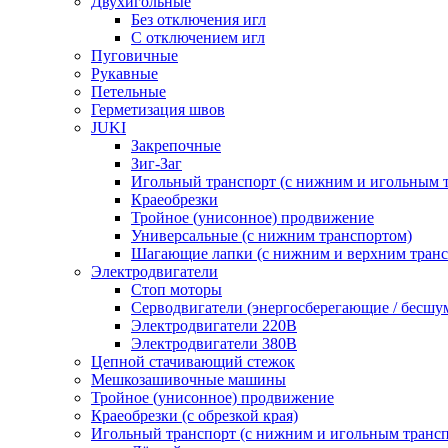
Двухигольные
Без отключения игл
С отключением игл
Пуговичные
Рукавные
Петельные
Герметизация швов
JUKI
Закрепочные
Зиг-Заг
Игольный транспорт (с нижним и игольным 
Краеобрезки
Тройное (унисонное) продвижение
Универсальные (с нижним транспортом)
Шагающие лапки (с нижним и верхним транс
Электродвигатели
Стоп моторы
Серводвигатели (энергосберегающие / бесшу
Электродвигатели 220В
Электродвигатели 380В
Цепной стачивающий стежок
Мешкозашивочные машины
Тройное (унисонное) продвижение
Краеобрезки (с обрезкой края)
Игольный транспорт (с нижним и игольным транс