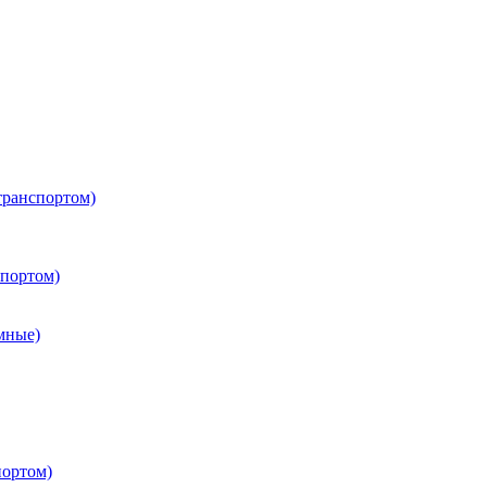
транспортом)
портом)
мные)
портом)