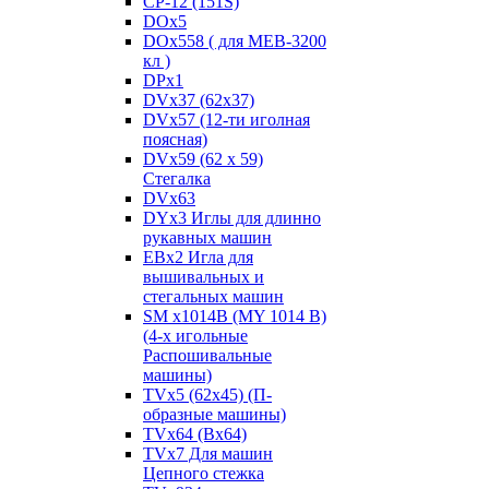
CP-12 (151S)
DOx5
DOx558 ( для MEB-3200
кл )
DPx1
DVx37 (62x37)
DVx57 (12-ти иголная
поясная)
DVx59 (62 x 59)
Стегалка
DVx63
DYx3 Иглы для длинно
рукавных машин
EBx2 Игла для
вышивальных и
стегальных машин
SM x1014B (MY 1014 B)
(4-х игольные
Распошивальные
машины)
TVх5 (62х45) (П-
образные машины)
TVх64 (Вх64)
TVх7 Для машин
Цепного стежка