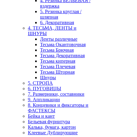
4. Резинка БЕЛЬЕВАЯ /
вздержка
5. Резинка круглая /
шляпная
6. Декоративная
4. ТЕСЬМА, ЛЕНТЫ и
ШНУРЫ
Ленты различные
Тесьма Окантовочная
Тесьма Брючная
Тесьма Декоративная
Тесьма киперная
Тесьма Плечевая
Тесьма Шторная
Шнуры
5. СТРОПА
6. ПУГОВИЦЫ
7. Размерники, составники
9. Аппликации
8. Концевики и фиксаторы и
ФАСТЕКСЫ
Бейка и кант
Бельевая фурнитура
Калька, бумага, картон
Клеевые Дублирующие