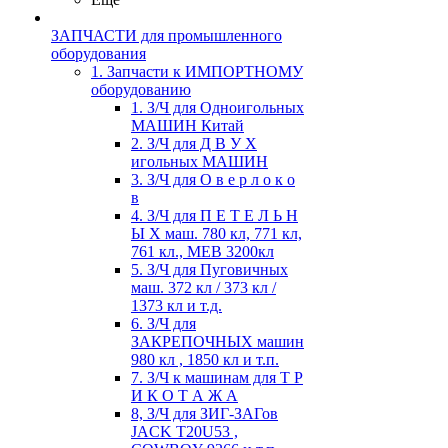
ЗАПЧАСТИ для промышленного
оборудования
1. Запчасти к ИМПОРТНОМУ
оборудованию
1. З/Ч для Одноигольных
МАШИН Китай
2. З/Ч для Д В У Х
игольных МАШИН
3. З/Ч для О в е р л о к о
в
4. З/Ч для П Е Т Е Л Ь Н
Ы Х маш. 780 кл, 771 кл,
761 кл., MEB 3200кл
5. З/Ч для Пуговичных
маш. 372 кл / 373 кл /
1373 кл и т.д.
6. З/Ч для
ЗАКРЕПОЧНЫХ машин
980 кл , 1850 кл и т.п.
7. З/Ч к машинам для Т Р
И К О Т А Ж А
8, З/Ч для ЗИГ-ЗАГов
JACK Т20U53 ,