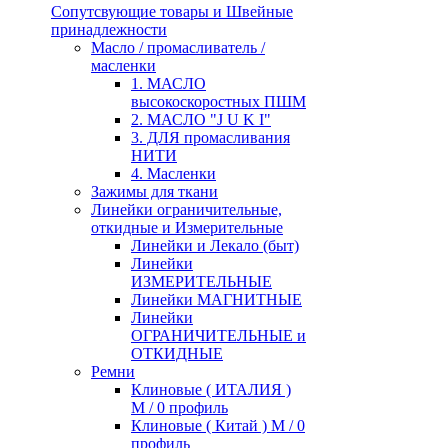
Сопутсвующие товары и Швейные
принадлежности
Масло / промасливатель /
масленки
1. МАСЛО
высокоскоростных ПШМ
2. МАСЛО "J U K I"
3. ДЛЯ промасливания
НИТИ
4. Масленки
Зажимы для ткани
Линейки ограничительные,
откидные и Измерительные
Линейки и Лекало (быт)
Линейки
ИЗМЕРИТЕЛЬНЫЕ
Линейки МАГНИТНЫЕ
Линейки
ОГРАНИЧИТЕЛЬНЫЕ и
ОТКИДНЫЕ
Ремни
Клиновые ( ИТАЛИЯ )
М / 0 профиль
Клиновые ( Китай ) М / 0
профиль