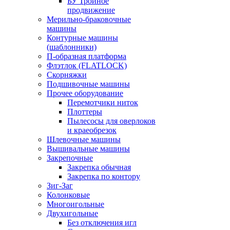
БУ Тройное
продвижение
Мерильно-браковочные
машины
Контурные машины
(шаблонники)
П-образная платформа
Флэтлок (FLATLOCK)
Скорняжки
Подшивочные машины
Прочее оборудование
Перемотчики ниток
Плоттеры
Пылесосы для оверлоков
и краеобрезок
Шлевочные машины
Вышивальные машины
Закрепочные
Закрепка обычная
Закрепка по контору
Зиг-Заг
Колонковые
Многоигольные
Двухигольные
Без отключения игл