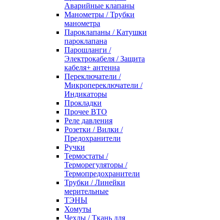
Аварийные клапаны
Манометры / Трубки
манометра
Пароклапаны / Катушки
пароклапана
Парошланги /
Электрокабеля / Защита
кабеля+ антенна
Переключатели /
Микропереключатели /
Индикаторы
Прокладки
Прочее ВТО
Реле давления
Розетки / Вилки /
Предохранители
Ручки
Термостаты /
Терморегуляторы /
Термопредохранители
Трубки / Линейки
мерительные
ТЭНЫ
Хомуты
Чехлы / Ткань для