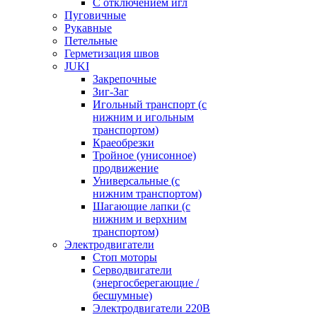
С отключением игл
Пуговичные
Рукавные
Петельные
Герметизация швов
JUKI
Закрепочные
Зиг-Заг
Игольный транспорт (с
нижним и игольным
транспортом)
Краеобрезки
Тройное (унисонное)
продвижение
Универсальные (с
нижним транспортом)
Шагающие лапки (с
нижним и верхним
транспортом)
Электродвигатели
Стоп моторы
Серводвигатели
(энергосберегающие /
бесшумные)
Электродвигатели 220В