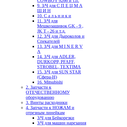
COWBOY 9266 и т.п.
9. З/Ч для С П Е Ц М А
Ш И Н
10. С а л ь н и к и
11. З/Ч для
Мешкозашивок GK - 9 ,
JK T - 26 и т.д.
12. З/Ч для Дыроколов и
Спекателей
13. З/Ч для M I N E R V
A
14. З/Ч для ADLER,
DURKOPP, PFAFF,
STROBEL, TEXTIMA
15. З/Ч для SUN STAR
(Сфера-Н)
16. Mitsubishi
2. Запчасти к
ОТЕЧЕСТВЕННОМУ
оборудованию
3. Винты расходники
4. Запчасти к НОЖАМ и
отрезным линейкам
З/Ч для Бейкорезки
З/Ч для машин нарезания