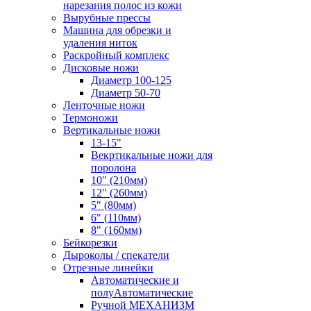
нарезания полос из кожи
Вырубные прессы
Машина для обрезки и
удаления ниток
Раскройный комплекс
Дисковые ножи
Диаметр 100-125
Диаметр 50-70
Ленточные ножи
Термоножи
Вертикальные ножи
13-15"
Векртикальные ножи для
поролона
10" (210мм)
12" (260мм)
5" (80мм)
6" (110мм)
8" (160мм)
Бейкорезки
Дыроколы / спекатели
Отрезные линейки
Автоматические и
полуАвтоматические
Ручной МЕХАНИЗМ