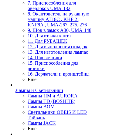
7. Приспособления для
оверлоков UMA-132
8. Окантователь на рукавную
машину AT18C , KHF 2 ,
KNF8A , UMA-267, 275, 276
9. Шов в замок А30, UMA-148
10. Для втачки канта
11. Для РУБАШЕК
12. Для выполнения складок
13. Для изготовления лампас
14. Шлевочники
15. Приспособления для
резинки
16. Держатели и кронштейны
Ещё
Лампы и Светильники
Лампы HM и AURORA
Лампы TD (BOSHITE)
Лампы АОМ
Светильники OBEIS И LED
Тайвань
Лампы JACK
Ещё