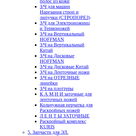
полос из кожи
З/Ч для машин
Нарезания строп и
липучки (СТРОПОРЕЗ)
З/Ч для Электроножниц
и Термоножей
З/Ч на Вертикальный
HOFFMAN
З/Ч на Вертикальный
Китай
З/Ч на Дисковые
HOFFMAN
З/Ч на Дисковые Китай
З/Ч на Ленточные ножи
З/Ч на ОТРЕЗНЫЕ
линейки
З/Ч на плоттеры
К А М Н И заточные для
ленточных ножей
Кольчужная перчатка для
Раскройных ножей
Л Е Н Т Ы ЗАТОЧНЫЕ
Раскройный комплекс
KURIS
5. Запчасти для ЭЛ.