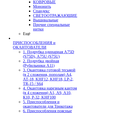
КОВРОВЫЕ
Мононить
Спандекс
СВЕТООТРАЖАЮЩИЕ
Вышивальные
Прочие специальные
нитки
Ещё
ПРИСПОСОБЛЕНИЯ и
ОКАНТОВАТЕЛИ
1. Подрубка одинарная А75D
(S75D), А75U (S75U)
2. Подрубка двойная
(Рубильники А11)
3. Окантовка готовой тесьмой
(в 2 сложения, пополам) А4,
АТ-18, KHF12, KHF18, LP-2,
TR-15 / S64
4. Окантовка нарезным кантом
(в 4 сложения) А1, А9, А10,
К10, Р-32, KHF100
5. Приспособления и
окантователи для Трикотажа
6. Приспособления поясные