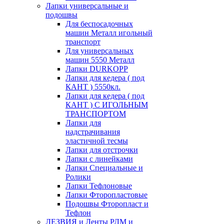
Лапки универсальные и
подошвы
Для беспосадочных
машин Металл игольный
транспорт
Для универсальных
машин 5550 Металл
Лапки DURKOPP
Лапки для кедера ( под
КАНТ ) 5550кл.
Лапки для кедера ( под
КАНТ ) С ИГОЛЬНЫМ
ТРАНСПОРТОМ
Лапки для
надстрачивания
эластичной тесмы
Лапки для отстрочки
Лапки с линейками
Лапки Специальные и
Ролики
Лапки Тефлоновые
Лапки Фторопластовые
Подошвы Фторопласт и
Тефлон
ЛЕЗВИЯ и Ленты РЛМ и