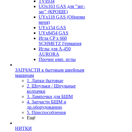
TVх934
UOx163 GAS для "зиг-
заг" (КРОШЕ)
UYx118 GAS (Обними
меня)
UYx154 GAS
UYx8454 GAS
Игла CP х 660
SCHMETZ Германия
Иглы для А-450
AURORA
Прочие имп. иглы
ЗАПЧАСТИ к бытовым швейным
машинам
1. Лапки бытовые
2. Шпульки / Шпульные
колпачки
3. Лампочки для БШМ
4. Запчасти БШМ и
др.оборудованию
5. Приспособления
Ещё
НИТКИ