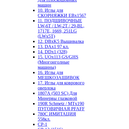
машин
10. Иглы для
СКОРНЯЖКИ EBx1567
11. ПОДШИВОЧНЫЕ
LW-6T / LW-2T / 29-BL,
1717E, 1669, 251LG
(LWx5T)
12. DBxK5 Вышивалка
13. DAx1 97 кл.
14. DDx1 (328)
15. UOx113 GS/GHS
(Многоиголные
машины)
16. Иглы для
МЕШКОЗАШИВОК
17. Иглы для коврового
оверлока
1807А (503 SC) Для
Минервы глазковой
190R Schmetz / MTx190
ПУГОВИЧНАЯ PFAFF
780С ИМИТАЦИЯ
558кл.
CP-1