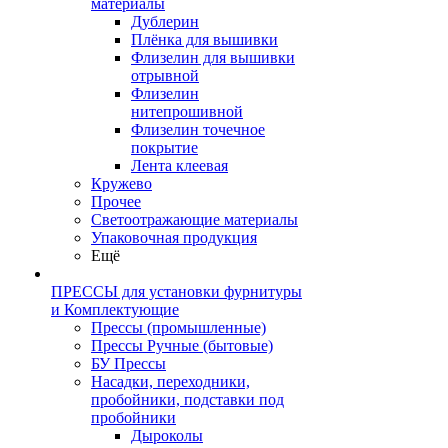
материалы
Дублерин
Плёнка для вышивки
Флизелин для вышивки
отрывной
Флизелин
нитепрошивной
Флизелин точечное
покрытие
Лента клеевая
Кружево
Прочее
Светоотражающие материалы
Упаковочная продукция
Ещё
ПРЕССЫ для установки фурнитуры
и Комплектующие
Прессы (промышленные)
Прессы Ручные (бытовые)
БУ Прессы
Насадки, переходники,
пробойники, подставки под
пробойники
Дыроколы