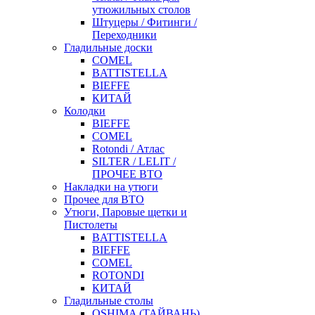
утюжильных столов
Штуцеры / Фитинги /
Переходники
Гладильные доски
COMEL
BATTISTELLA
BIEFFE
КИТАЙ
Колодки
BIEFFE
COMEL
Rotondi / Атлас
SILTER / LELIT /
ПРОЧЕЕ ВТО
Накладки на утюги
Прочее для ВТО
Утюги, Паровые щетки и
Пистолеты
BATTISTELLA
BIEFFE
COMEL
ROTONDI
КИТАЙ
Гладильные столы
OSHIMA (ТАЙВАНЬ)