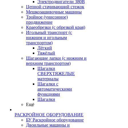
Электродвигатели 380В
Цепной стачивающий стежок
Мешкозашивочные машины
Тройное (унисонное)
продвижение
Краеобрезки (с обрезкой края)
Игольный транспорт (с
нижним и игольным
транспортом)
Лёгкий
Тяжёлый
Шагающие лапки (с нижним и
верхним транспортом)
Шагалки
СВЕРХТЯЖЕЛЫЕ
материалы
Шагалки с
автоматическими
функциями
Шагалки
Ещё
РАСКРОЙНОЕ ОБОРУДОВАНИЕ
БУ Раскройное оборудование
Двоильные машины и