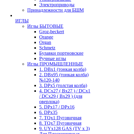
Электроприводы
Принадлежности для БШМ
ИГЛЫ
Иглы БЫТОВЫЕ
Groz-beckert
Orange
Organ
Schmetz
Булавки портновские
Ручные иглы
Иглы ПРОМЫШЛЕННЫЕ
1. DBx1 (тонкая колба)
2. DBx95 (тонкая колба)
№120-140
3. DPx5 (толстая колба)
4. DCx27 ( Bx27 ) / DCx1
/ DCx29 ( Bx29 ) (для
оверлока)
5. DPx17 / DPx16
6. DPx35
7. TQx1 Пуговичная
8. TQx7 Пуговичная
9. UYx128 GAS (TV x 3)
Для Плоскошовных