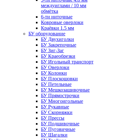
междуиглами / 10 мм
обмётка
6-ти ниточные
Ковровые оверлоки
Краёвки 1.5 мм
БУ оборудование
БУ Двухиголки
БУ Закрепочные
БУ Зиг-Заг
БУ Краеобрезки
БУ Игольный транспорт
БУ Оверлоки
БУ Колонки
БУ Плоскошовки
БУ Петельные
БУ Мешкозашивочные
БУ Прямострочки
БУ Многоигольные
БУ Рукавные
БУ Скорняжки
БУ Прессы
БУ Подшивочные
БУ Пуговичные
БУ Шагалки