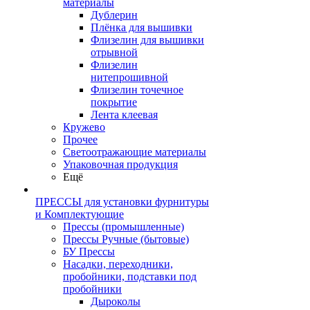
материалы
Дублерин
Плёнка для вышивки
Флизелин для вышивки
отрывной
Флизелин
нитепрошивной
Флизелин точечное
покрытие
Лента клеевая
Кружево
Прочее
Светоотражающие материалы
Упаковочная продукция
Ещё
ПРЕССЫ для установки фурнитуры
и Комплектующие
Прессы (промышленные)
Прессы Ручные (бытовые)
БУ Прессы
Насадки, переходники,
пробойники, подставки под
пробойники
Дыроколы