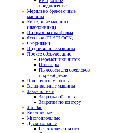
БУ Тройное
продвижение
Мерильно-браковочные
машины
Контурные машины
(шаблонники)
П-образная платформа
Флэтлок (FLATLOCK)
Скорняжки
Подшивочные машины
Прочее оборудование
Перемотчики ниток
Плоттеры
Пылесосы для оверлоков
и краеобрезок
Шлевочные машины
Вышивальные машины
Закрепочные
Закрепка обычная
Закрепка по контору
Зиг-Заг
Колонковые
Многоигольные
Двухигольные
Без отключения игл