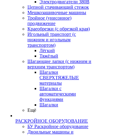
Электродвигатели 380В
Цепной стачивающий стежок
Мешкозашивочные машины
Тройное (унисонное)
продвижение
Краеобрезки (с обрезкой края)
Игольный транспорт (с
нижним и игольным
транспортом)
Лёгкий
Тяжёлый
Шагающие лапки (с нижним и
верхним транспортом)
Шагалки
СВЕРХТЯЖЕЛЫЕ
материалы
Шагалки с
автоматическими
функциями
Шагалки
Ещё
РАСКРОЙНОЕ ОБОРУДОВАНИЕ
БУ Раскройное оборудование
Двоильные машины и