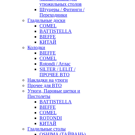
утюжильных столов
Штуцеры / Фитинги /
Переходники
Гладильные доски
COMEL
BATTISTELLA
BIEFFE
КИТАЙ
Колодки
BIEFFE
COMEL
Rotondi / Атлас
SILTER / LELIT /
ПРОЧЕЕ ВТО
Накладки на утюги
Прочее для ВТО
Утюги, Паровые щетки и
Пистолеты
BATTISTELLA
BIEFFE
COMEL
ROTONDI
КИТАЙ
Гладильные столы
OSHIMA (ТАЙВАНЬ)