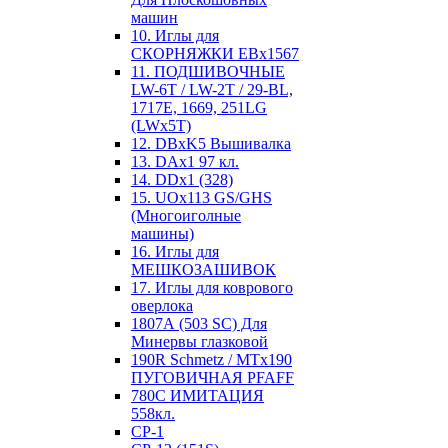
машин
10. Иглы для
СКОРНЯЖКИ EBx1567
11. ПОДШИВОЧНЫЕ
LW-6T / LW-2T / 29-BL,
1717E, 1669, 251LG
(LWx5T)
12. DBxK5 Вышивалка
13. DAx1 97 кл.
14. DDx1 (328)
15. UOx113 GS/GHS
(Многоиголные
машины)
16. Иглы для
МЕШКОЗАШИВОК
17. Иглы для коврового
оверлока
1807А (503 SC) Для
Минервы глазковой
190R Schmetz / MTx190
ПУГОВИЧНАЯ PFAFF
780С ИМИТАЦИЯ
558кл.
CP-1