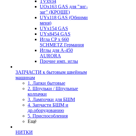
TVх934
UOx163 GAS для "зиг-
заг" (КРОШЕ)
UYx118 GAS (Обними
меня)
UYx154 GAS
UYx8454 GAS
Игла CP х 660
SCHMETZ Германия
Иглы для А-450
AURORA
Прочие имп. иглы
ЗАПЧАСТИ к бытовым швейным
машинам
1. Лапки бытовые
2. Шпульки / Шпульные
колпачки
3. Лампочки для БШМ
4. Запчасти БШМ и
др.оборудованию
5. Приспособления
Ещё
НИТКИ