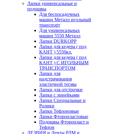
Лапки универсальные и
подошвы
Для беспосадочных
машин Металл игольный
транспорт
Для универсальных
машин 5550 Металл
Лапки DURKOPP
Лапки для кедера ( под
КАНТ ) 5550кл.
Лапки для кедера ( под
КАНТ ) С ИГОЛЬНЫМ
ТРАНСПОРТОМ
Лапки для
надстрачивания
эластичной тесмы
Лапки для отстрочки
Лапки с линейками
Лапки Специальные и
Ролики
Лапки Тефлоновые
Лапки Фторопластовые
Подошвы Фторопласт и
Тефлон
ЛЕЗВИЯ и Ленты РЛМ и