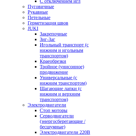
С отключением игл
Пуговичные
Рукавные
Петельные
Герметизация швов
JUKI
Закрепочные
Зиг-Заг
Игольный транспорт (с
нижним и игольным
транспортом)
Краеобрезки
Тройное (унисонное)
продвижение
Универсальные (с
нижним транспортом)
Шагающие лапки (с
нижним и верхним
транспортом)
Электродвигатели
Стоп моторы
Серводвигатели
(энергосберегающие /
бесшумные)
Электродвигатели 220В