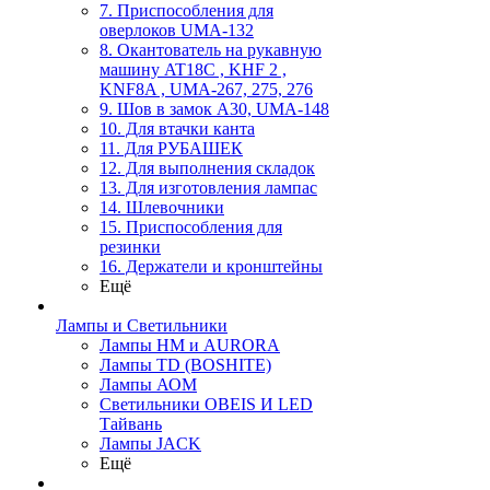
7. Приспособления для
оверлоков UMA-132
8. Окантователь на рукавную
машину AT18C , KHF 2 ,
KNF8A , UMA-267, 275, 276
9. Шов в замок А30, UMA-148
10. Для втачки канта
11. Для РУБАШЕК
12. Для выполнения складок
13. Для изготовления лампас
14. Шлевочники
15. Приспособления для
резинки
16. Держатели и кронштейны
Ещё
Лампы и Светильники
Лампы HM и AURORA
Лампы TD (BOSHITE)
Лампы АОМ
Светильники OBEIS И LED
Тайвань
Лампы JACK
Ещё