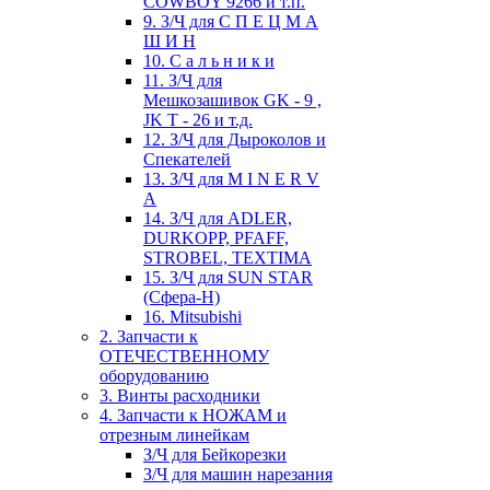
COWBOY 9266 и т.п.
9. З/Ч для С П Е Ц М А
Ш И Н
10. С а л ь н и к и
11. З/Ч для
Мешкозашивок GK - 9 ,
JK T - 26 и т.д.
12. З/Ч для Дыроколов и
Спекателей
13. З/Ч для M I N E R V
A
14. З/Ч для ADLER,
DURKOPP, PFAFF,
STROBEL, TEXTIMA
15. З/Ч для SUN STAR
(Сфера-Н)
16. Mitsubishi
2. Запчасти к
ОТЕЧЕСТВЕННОМУ
оборудованию
3. Винты расходники
4. Запчасти к НОЖАМ и
отрезным линейкам
З/Ч для Бейкорезки
З/Ч для машин нарезания