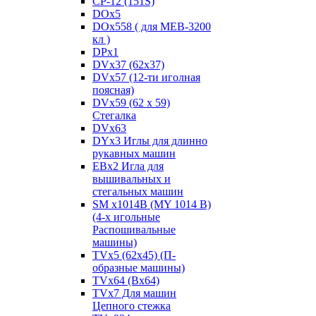
CP-12 (151S)
DOx5
DOx558 ( для MEB-3200
кл )
DPx1
DVx37 (62x37)
DVx57 (12-ти иголная
поясная)
DVx59 (62 x 59)
Стегалка
DVx63
DYx3 Иглы для длинно
рукавных машин
EBx2 Игла для
вышивальных и
стегальных машин
SM x1014B (MY 1014 B)
(4-х игольные
Распошивальные
машины)
TVх5 (62х45) (П-
образные машины)
TVх64 (Вх64)
TVх7 Для машин
Цепного стежка