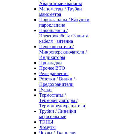
Аварийные клапаны
Манометры / Трубки
манометра
Пароклапаны / Катушки
пароклапана
Парошланги /
Электрокабеля / Защита
кабеля+ антенна
Переключатели /
Микропереключатели /
Индикаторы
Прокладки
Прочее ВТО
Реле давления
Розетки / Вилки /
Предохранители
Ручки
Термостаты /
Терморегуляторы /
Термопредохранители
Трубки / Линейки
мерительные
ТЭНЫ
Хомуты
Чехлы / Ткань для