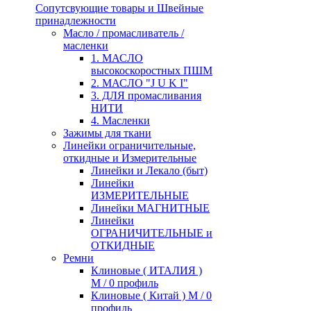
Сопутсвующие товары и Швейные
принадлежности
Масло / промасливатель /
масленки
1. МАСЛО
высокоскоростных ПШМ
2. МАСЛО "J U K I"
3. ДЛЯ промасливания
НИТИ
4. Масленки
Зажимы для ткани
Линейки ограничительные,
откидные и Измерительные
Линейки и Лекало (быт)
Линейки
ИЗМЕРИТЕЛЬНЫЕ
Линейки МАГНИТНЫЕ
Линейки
ОГРАНИЧИТЕЛЬНЫЕ и
ОТКИДНЫЕ
Ремни
Клиновые ( ИТАЛИЯ )
М / 0 профиль
Клиновые ( Китай ) М / 0
профиль