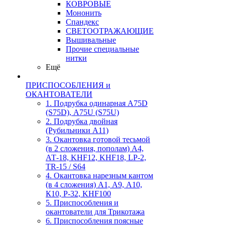
КОВРОВЫЕ
Мононить
Спандекс
СВЕТООТРАЖАЮЩИЕ
Вышивальные
Прочие специальные
нитки
Ещё
ПРИСПОСОБЛЕНИЯ и
ОКАНТОВАТЕЛИ
1. Подрубка одинарная А75D
(S75D), А75U (S75U)
2. Подрубка двойная
(Рубильники А11)
3. Окантовка готовой тесьмой
(в 2 сложения, пополам) А4,
АТ-18, KHF12, KHF18, LP-2,
TR-15 / S64
4. Окантовка нарезным кантом
(в 4 сложения) А1, А9, А10,
К10, Р-32, KHF100
5. Приспособления и
окантователи для Трикотажа
6. Приспособления поясные