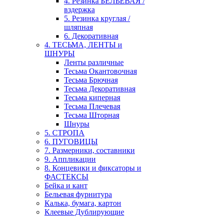
4. Резинка БЕЛЬЕВАЯ /
вздержка
5. Резинка круглая /
шляпная
6. Декоративная
4. ТЕСЬМА, ЛЕНТЫ и
ШНУРЫ
Ленты различные
Тесьма Окантовочная
Тесьма Брючная
Тесьма Декоративная
Тесьма киперная
Тесьма Плечевая
Тесьма Шторная
Шнуры
5. СТРОПА
6. ПУГОВИЦЫ
7. Размерники, составники
9. Аппликации
8. Концевики и фиксаторы и
ФАСТЕКСЫ
Бейка и кант
Бельевая фурнитура
Калька, бумага, картон
Клеевые Дублирующие