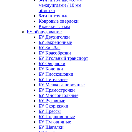
междуиглами / 10 мм
обмётка
6-ти ниточные
Ковровые оверлоки
Краёвки 1.5 мм
БУ оборудование
БУ Двухиголки
БУ Закрепочные
БУ Зиг-Заг
БУ Краеобрезки
БУ Игольный транспорт
БУ Оверлоки
БУ Колонки
БУ Плоскошовки
БУ Петельные
БУ Мешкозашивочные
БУ Прямострочки
БУ Многоигольные
БУ Рукавные
БУ Скорняжки
БУ Прессы
БУ Подшивочные
БУ Пуговичные
БУ Шагалки