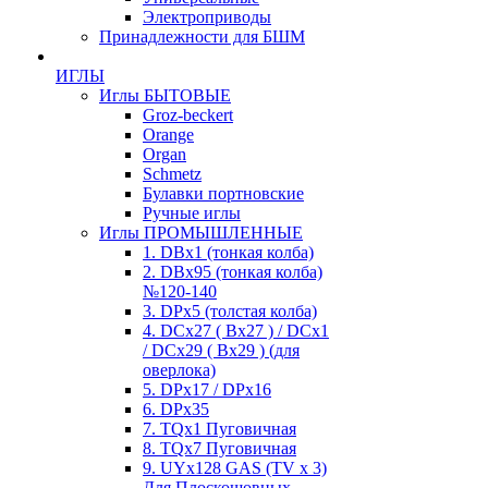
Электроприводы
Принадлежности для БШМ
ИГЛЫ
Иглы БЫТОВЫЕ
Groz-beckert
Orange
Organ
Schmetz
Булавки портновские
Ручные иглы
Иглы ПРОМЫШЛЕННЫЕ
1. DBx1 (тонкая колба)
2. DBx95 (тонкая колба)
№120-140
3. DPx5 (толстая колба)
4. DCx27 ( Bx27 ) / DCx1
/ DCx29 ( Bx29 ) (для
оверлока)
5. DPx17 / DPx16
6. DPx35
7. TQx1 Пуговичная
8. TQx7 Пуговичная
9. UYx128 GAS (TV x 3)
Для Плоскошовных