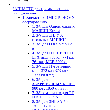
ЗАПЧАСТИ для промышленного
оборудования
1. Запчасти к ИМПОРТНОМУ
оборудованию
1. З/Ч для Одноигольных
МАШИН Китай
2. З/Ч для Д В У Х
игольных МАШИН
3. З/Ч для О в е р л о к о
в
4. З/Ч для П Е Т Е Л Ь Н
Ы Х маш. 780 кл, 771 кл,
761 кл., MEB 3200кл
5. З/Ч для Пуговичных
маш. 372 кл / 373 кл /
1373 кл и т.д.
6. З/Ч для
ЗАКРЕПОЧНЫХ машин
980 кл , 1850 кл и т.п.
7. З/Ч к машинам для Т Р
И К О Т А Ж А
8, З/Ч для ЗИГ-ЗАГов
JACK Т20U53 ,