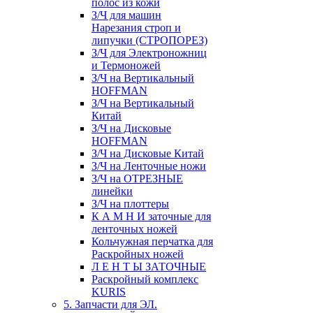
полос из кожи
З/Ч для машин
Нарезания строп и
липучки (СТРОПОРЕЗ)
З/Ч для Электроножниц
и Термоножей
З/Ч на Вертикальный
HOFFMAN
З/Ч на Вертикальный
Китай
З/Ч на Дисковые
HOFFMAN
З/Ч на Дисковые Китай
З/Ч на Ленточные ножи
З/Ч на ОТРЕЗНЫЕ
линейки
З/Ч на плоттеры
К А М Н И заточные для
ленточных ножей
Кольчужная перчатка для
Раскройных ножей
Л Е Н Т Ы ЗАТОЧНЫЕ
Раскройный комплекс
KURIS
5. Запчасти для ЭЛ.