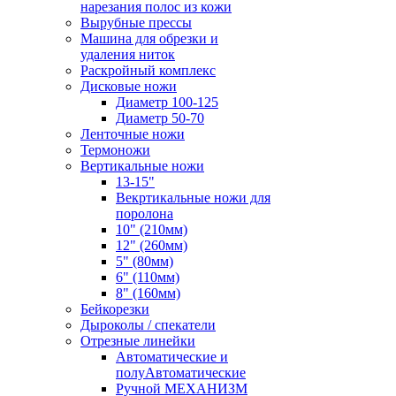
нарезания полос из кожи
Вырубные прессы
Машина для обрезки и
удаления ниток
Раскройный комплекс
Дисковые ножи
Диаметр 100-125
Диаметр 50-70
Ленточные ножи
Термоножи
Вертикальные ножи
13-15"
Векртикальные ножи для
поролона
10" (210мм)
12" (260мм)
5" (80мм)
6" (110мм)
8" (160мм)
Бейкорезки
Дыроколы / спекатели
Отрезные линейки
Автоматические и
полуАвтоматические
Ручной МЕХАНИЗМ