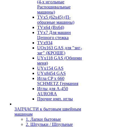
(4-х игольные
Распошивальные
машины)
TVх5 (62х45) (П-
образные машины)
TVх64 (Вх64)
TVх7 Для машин
Цепного стежка
TVх934
UOx163 GAS для "зиг-
заг" (КРОШЕ)
UYx118 GAS (Обними
меня)
UYx154 GAS
UYx8454 GAS
Игла CP х 660
SCHMETZ Германия
Иглы для А-450
AURORA
Прочие имп. иглы
ЗАПЧАСТИ к бытовым швейным
машинам
1. Лапки бытовые
2. Шпульки / Шпульные