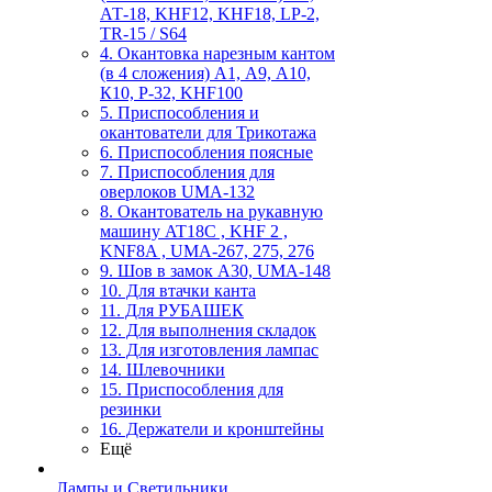
АТ-18, KHF12, KHF18, LP-2,
TR-15 / S64
4. Окантовка нарезным кантом
(в 4 сложения) А1, А9, А10,
К10, Р-32, KHF100
5. Приспособления и
окантователи для Трикотажа
6. Приспособления поясные
7. Приспособления для
оверлоков UMA-132
8. Окантователь на рукавную
машину AT18C , KHF 2 ,
KNF8A , UMA-267, 275, 276
9. Шов в замок А30, UMA-148
10. Для втачки канта
11. Для РУБАШЕК
12. Для выполнения складок
13. Для изготовления лампас
14. Шлевочники
15. Приспособления для
резинки
16. Держатели и кронштейны
Ещё
Лампы и Светильники