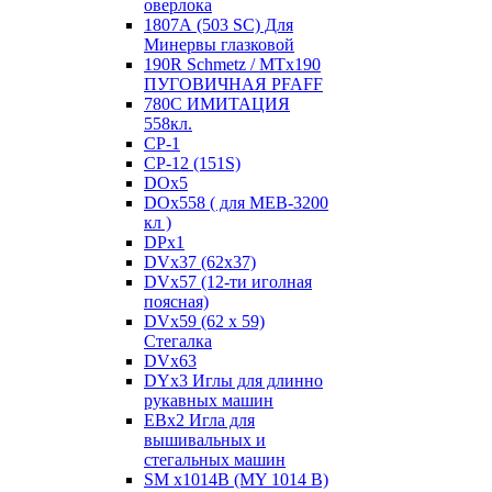
оверлока
1807А (503 SC) Для
Минервы глазковой
190R Schmetz / MTx190
ПУГОВИЧНАЯ PFAFF
780С ИМИТАЦИЯ
558кл.
CP-1
CP-12 (151S)
DOx5
DOx558 ( для MEB-3200
кл )
DPx1
DVx37 (62x37)
DVx57 (12-ти иголная
поясная)
DVx59 (62 x 59)
Стегалка
DVx63
DYx3 Иглы для длинно
рукавных машин
EBx2 Игла для
вышивальных и
стегальных машин
SM x1014B (MY 1014 B)