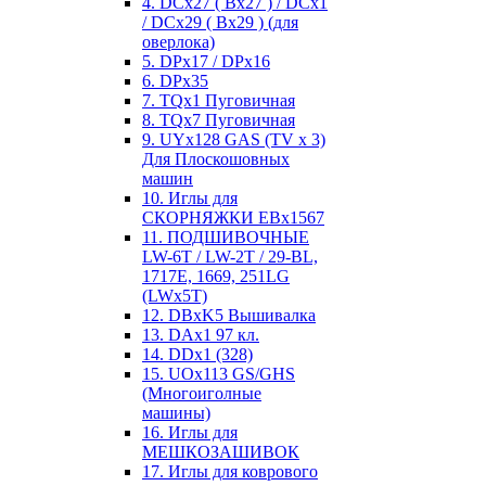
4. DCx27 ( Bx27 ) / DCx1
/ DCx29 ( Bx29 ) (для
оверлока)
5. DPx17 / DPx16
6. DPx35
7. TQx1 Пуговичная
8. TQx7 Пуговичная
9. UYx128 GAS (TV x 3)
Для Плоскошовных
машин
10. Иглы для
СКОРНЯЖКИ EBx1567
11. ПОДШИВОЧНЫЕ
LW-6T / LW-2T / 29-BL,
1717E, 1669, 251LG
(LWx5T)
12. DBxK5 Вышивалка
13. DAx1 97 кл.
14. DDx1 (328)
15. UOx113 GS/GHS
(Многоиголные
машины)
16. Иглы для
МЕШКОЗАШИВОК
17. Иглы для коврового