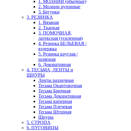
1. МОЛНИИ (обычные)
2. Молнии рулонные
3. Бегунки
3. РЕЗИНКА
1. Вязаная
2. Ткацкая
3. ПОМОЧНАЯ,
латексная (усиленная)
4. Резинка БЕЛЬЕВАЯ /
вздержка
5. Резинка круглая /
шляпная
6. Декоративная
4. ТЕСЬМА, ЛЕНТЫ и
ШНУРЫ
Ленты различные
Тесьма Окантовочная
Тесьма Брючная
Тесьма Декоративная
Тесьма киперная
Тесьма Плечевая
Тесьма Шторная
Шнуры
5. СТРОПА
6. ПУГОВИЦЫ