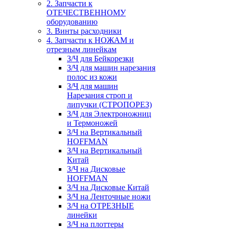
2. Запчасти к
ОТЕЧЕСТВЕННОМУ
оборудованию
3. Винты расходники
4. Запчасти к НОЖАМ и
отрезным линейкам
З/Ч для Бейкорезки
З/Ч для машин нарезания
полос из кожи
З/Ч для машин
Нарезания строп и
липучки (СТРОПОРЕЗ)
З/Ч для Электроножниц
и Термоножей
З/Ч на Вертикальный
HOFFMAN
З/Ч на Вертикальный
Китай
З/Ч на Дисковые
HOFFMAN
З/Ч на Дисковые Китай
З/Ч на Ленточные ножи
З/Ч на ОТРЕЗНЫЕ
линейки
З/Ч на плоттеры