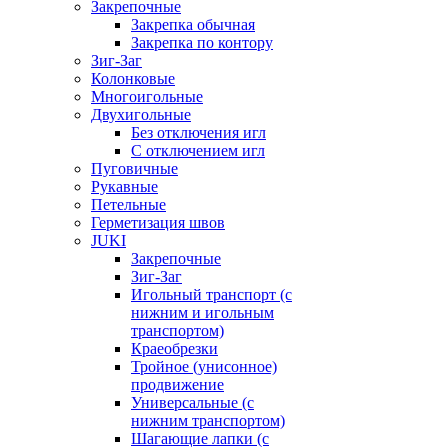
Закрепочные
Закрепка обычная
Закрепка по контору
Зиг-Заг
Колонковые
Многоигольные
Двухигольные
Без отключения игл
С отключением игл
Пуговичные
Рукавные
Петельные
Герметизация швов
JUKI
Закрепочные
Зиг-Заг
Игольный транспорт (с
нижним и игольным
транспортом)
Краеобрезки
Тройное (унисонное)
продвижение
Универсальные (с
нижним транспортом)
Шагающие лапки (с