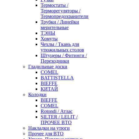
Термостаты /
Терморегуляторы /
Термопредохранители
Трубки / Линейки
мерительные
ТЭНЫ
Хомуты
Чехлы / Ткань для
утюжильных столов
Штуцеры / Фитинги /
Переходники
Гладильные доски
COMEL
BATTISTELLA
BIEFFE
КИТАЙ
Колодки
BIEFFE
COMEL
Rotondi / Атлас
SILTER / LELIT /
ПРОЧЕЕ ВТО
Накладки на утюги
Прочее для ВТО