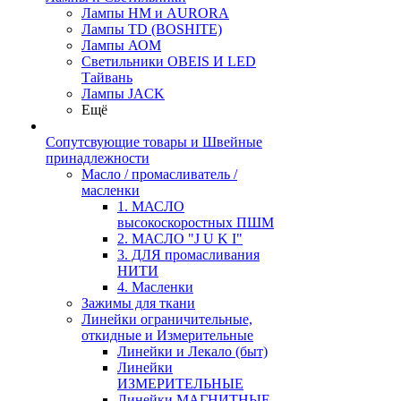
Лампы HM и AURORA
Лампы TD (BOSHITE)
Лампы АОМ
Светильники OBEIS И LED
Тайвань
Лампы JACK
Ещё
Сопутсвующие товары и Швейные
принадлежности
Масло / промасливатель /
масленки
1. МАСЛО
высокоскоростных ПШМ
2. МАСЛО "J U K I"
3. ДЛЯ промасливания
НИТИ
4. Масленки
Зажимы для ткани
Линейки ограничительные,
откидные и Измерительные
Линейки и Лекало (быт)
Линейки
ИЗМЕРИТЕЛЬНЫЕ
Линейки МАГНИТНЫЕ