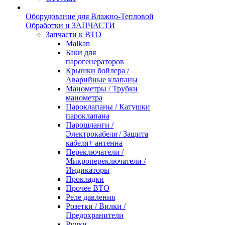
Оборудование для Влажно-Тепловой
Обработки и ЗАПЧАСТИ
Запчасти к ВТО
Malkan
Баки для
парогенераторов
Крышки бойлера /
Аварийные клапаны
Манометры / Трубки
манометра
Пароклапаны / Катушки
пароклапана
Парошланги /
Электрокабеля / Защита
кабеля+ антенна
Переключатели /
Микропереключатели /
Индикаторы
Прокладки
Прочее ВТО
Реле давления
Розетки / Вилки /
Предохранители
Ручки