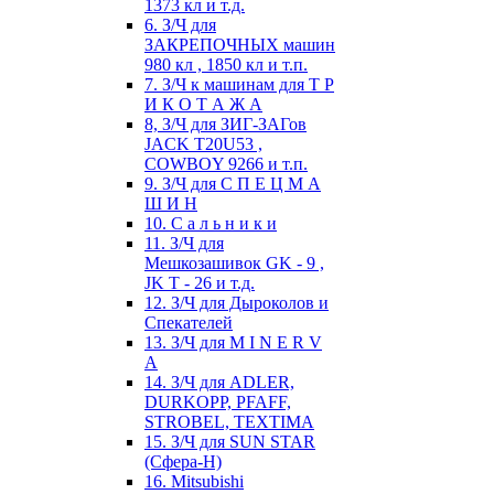
1373 кл и т.д.
6. З/Ч для
ЗАКРЕПОЧНЫХ машин
980 кл , 1850 кл и т.п.
7. З/Ч к машинам для Т Р
И К О Т А Ж А
8, З/Ч для ЗИГ-ЗАГов
JACK Т20U53 ,
COWBOY 9266 и т.п.
9. З/Ч для С П Е Ц М А
Ш И Н
10. С а л ь н и к и
11. З/Ч для
Мешкозашивок GK - 9 ,
JK T - 26 и т.д.
12. З/Ч для Дыроколов и
Спекателей
13. З/Ч для M I N E R V
A
14. З/Ч для ADLER,
DURKOPP, PFAFF,
STROBEL, TEXTIMA
15. З/Ч для SUN STAR
(Сфера-Н)
16. Mitsubishi