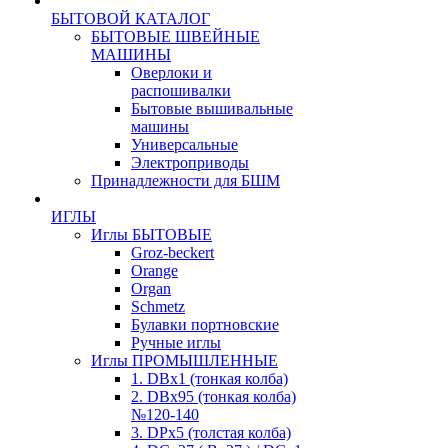
БЫТОВОЙ КАТАЛОГ
БЫТОВЫЕ ШВЕЙНЫЕ
МАШИНЫ
Оверлоки и
распошивалки
Бытовые вышивальные
машины
Универсальные
Электроприводы
Принадлежности для БШМ
ИГЛЫ
Иглы БЫТОВЫЕ
Groz-beckert
Orange
Organ
Schmetz
Булавки портновские
Ручные иглы
Иглы ПРОМЫШЛЕННЫЕ
1. DBx1 (тонкая колба)
2. DBx95 (тонкая колба)
№120-140
3. DPx5 (толстая колба)