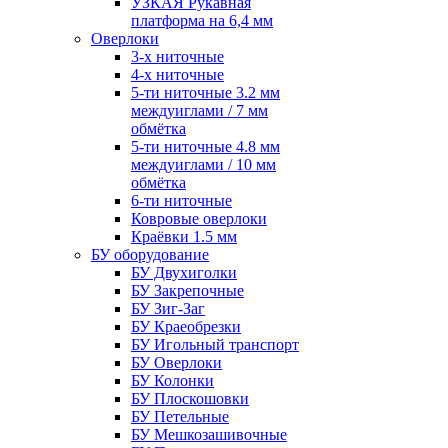
УЗКАЯ Рукавная
платформа на 6,4 мм
Оверлоки
3-х ниточные
4-х ниточные
5-ти ниточные 3.2 мм
междуиглами / 7 мм
обмётка
5-ти ниточные 4.8 мм
междуиглами / 10 мм
обмётка
6-ти ниточные
Ковровые оверлоки
Краёвки 1.5 мм
БУ оборудование
БУ Двухиголки
БУ Закрепочные
БУ Зиг-Заг
БУ Краеобрезки
БУ Игольный транспорт
БУ Оверлоки
БУ Колонки
БУ Плоскошовки
БУ Петельные
БУ Мешкозашивочные