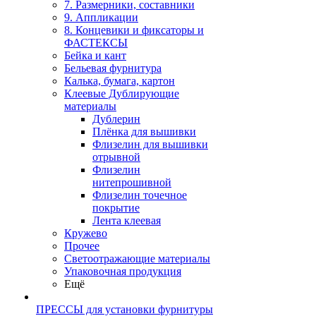
7. Размерники, составники
9. Аппликации
8. Концевики и фиксаторы и
ФАСТЕКСЫ
Бейка и кант
Бельевая фурнитура
Калька, бумага, картон
Клеевые Дублирующие
материалы
Дублерин
Плёнка для вышивки
Флизелин для вышивки
отрывной
Флизелин
нитепрошивной
Флизелин точечное
покрытие
Лента клеевая
Кружево
Прочее
Светоотражающие материалы
Упаковочная продукция
Ещё
ПРЕССЫ для установки фурнитуры