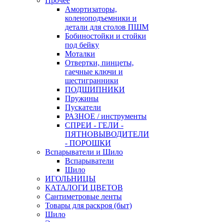
Прочее
Амортизаторы,
коленоподъемники и
детали для столов ПШМ
Бобиностойки и стойки
под бейку
Моталки
Отвертки, пинцеты,
гаечные ключи и
шестигранники
ПОДШИПНИКИ
Пружины
Пускатели
РАЗНОЕ / инструменты
СПРЕИ - ГЕЛИ -
ПЯТНОВЫВОДИТЕЛИ
- ПОРОШКИ
Вспарыватели и Шило
Вспарыватели
Шило
ИГОЛЬНИЦЫ
КАТАЛОГИ ЦВЕТОВ
Сантиметровые ленты
Товары для раскроя (быт)
Шило