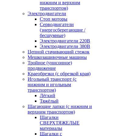
нижним и верхним
транспортом)
Электродвигатели
Стоп моторы
Серводвигатели
(энергосберегающие /
бесшумные)
Электродвигатели 220В
Электродвигатели 380В
Цепной стачивающий стежок
Мешкозашивочные машины
Тройное (унисонное)
продвижение
Краеобрезки (с обрезкой края)
Игольный транспорт (с
нижним и игольным
транспортом)
Лёгкий
Тяжёлый
Шагающие лапки (с нижним и
верхним транспортом)
Шагалки
СВЕРХТЯЖЕЛЫЕ
материалы
Шагалки с