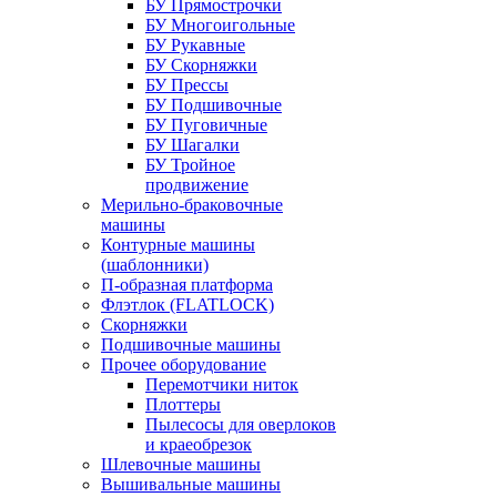
БУ Прямострочки
БУ Многоигольные
БУ Рукавные
БУ Скорняжки
БУ Прессы
БУ Подшивочные
БУ Пуговичные
БУ Шагалки
БУ Тройное
продвижение
Мерильно-браковочные
машины
Контурные машины
(шаблонники)
П-образная платформа
Флэтлок (FLATLOCK)
Скорняжки
Подшивочные машины
Прочее оборудование
Перемотчики ниток
Плоттеры
Пылесосы для оверлоков
и краеобрезок
Шлевочные машины
Вышивальные машины