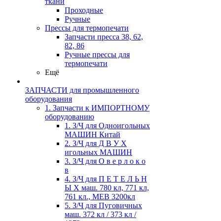
ткани
Проходные
Ручные
Прессы для термопечати
Запчасти пресса 38, 62,
82, 86
Ручные прессы для
термопечати
Ещё
ЗАПЧАСТИ для промышленного
оборудования
1. Запчасти к ИМПОРТНОМУ
оборудованию
1. З/Ч для Одноигольных
МАШИН Китай
2. З/Ч для Д В У Х
игольных МАШИН
3. З/Ч для О в е р л о к о
в
4. З/Ч для П Е Т Е Л Ь Н
Ы Х маш. 780 кл, 771 кл,
761 кл., MEB 3200кл
5. З/Ч для Пуговичных
маш. 372 кл / 373 кл /