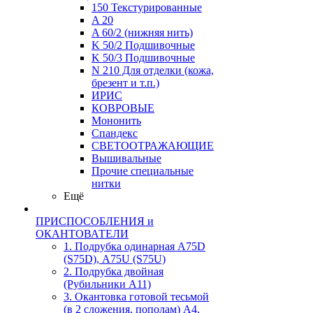
150 Текстурированные
A 20
A 60/2 (нижняя нить)
K 50/2 Подшивочные
K 50/3 Подшивочные
N 210 Для отделки (кожа,
брезент и т.п.)
ИРИС
КОВРОВЫЕ
Мононить
Спандекс
СВЕТООТРАЖАЮЩИЕ
Вышивальные
Прочие специальные
нитки
Ещё
ПРИСПОСОБЛЕНИЯ и
ОКАНТОВАТЕЛИ
1. Подрубка одинарная А75D
(S75D), А75U (S75U)
2. Подрубка двойная
(Рубильники А11)
3. Окантовка готовой тесьмой
(в 2 сложения, пополам) А4,