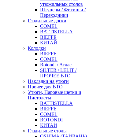
утюжильных столов
Штуцеры / Фитинги /
Переходники
Гладильные доски
COMEL
BATTISTELLA
BIEFFE
КИТАЙ
Колодки
BIEFFE
COMEL
Rotondi / Атлас
SILTER / LELIT /
ПРОЧЕЕ ВТО
Накладки на утюги
Прочее для ВТО
Утюги, Паровые щетки и
Пистолеты
BATTISTELLA
BIEFFE
COMEL
ROTONDI
КИТАЙ
Гладильные столы
OSHIMA (ТАЙВАНЬ)