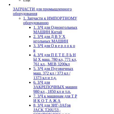
ЗАПЧАСТИ для промышленного
оборудования
1. Запчасти к ИМПОРТНОМУ
оборудованию
1. З/Ч для Одноигольных
МАШИН Китай
2. З/Ч для Д В У Х
игольных МАШИН
3. З/Ч для О в е р л о к о
в
4. З/Ч для П Е Т Е Л Ь Н
Ы Х маш. 780 кл, 771 кл,
761 кл., MEB 3200кл
5. З/Ч для Пуговичных
маш. 372 кл / 373 кл /
1373 кл и т.д.
6. З/Ч для
ЗАКРЕПОЧНЫХ машин
980 кл , 1850 кл и т.п.
7. З/Ч к машинам для Т Р
И К О Т А Ж А
8, З/Ч для ЗИГ-ЗАГов
JACK Т20U53 ,