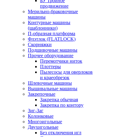
БУ Тройное
продвижение
Мерильно-браковочные
машины
Контурные машины
(шаблонники)
П-образная платформа
Флэтлок (FLATLOCK)
Скорняжки
Подшивочные машины
Прочее оборудование
Перемотчики ниток
Плоттеры
Пылесосы для оверлоков
и краеобрезок
Шлевочные машины
Вышивальные машины
Закрепочные
Закрепка обычная
Закрепка по контору
Зиг-Заг
Колонковые
Многоигольные
Двухигольные
Без отключения игл