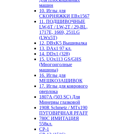
машин
10. Иглы для
СКОРНЯЖКИ EBx1567
11. ПОДШИВОЧНЫЕ
LW-6T / LW-2T / 29-BL,
1717E, 1669, 251LG
(LWx5T)
12. DBxK5 Вышивалка
13. DAx1 97 кл.
14. DDx1 (328)
15. UOx113 GS/GHS
(Многоиголные
машины)
16. Иглы для
МЕШКОЗАШИВОК
17. Иглы для коврового
оверлока
1807А (503 SC) Для
Минервы глазковой
190R Schmetz / MTx190
ПУГОВИЧНАЯ PFAFF
780С ИМИТАЦИЯ
558кл.
CP-1