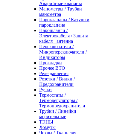
Аварийные клапаны
Манометры / Трубки
манометра
Пароклапаны / Катушки
пароклапана
Парошланги /
Электрокабеля / Защита
кабеля+ антенна
Переключатели /
Микропереключатели /
Индикаторы
Прокладки
Прочее ВТО
Реле давления
Розетки / Вилки /
Предохранители
Ручки
Термостаты /
Терморегуляторы /
Термопредохранители
Трубки / Линейки
мерительные
ТЭНЫ
Хомуты
Чехлы / Ткань для