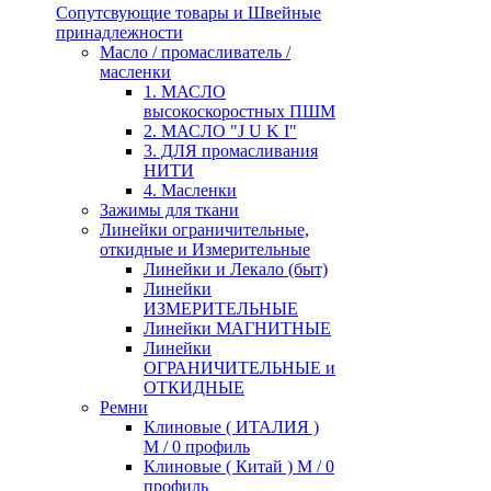
Сопутсвующие товары и Швейные
принадлежности
Масло / промасливатель /
масленки
1. МАСЛО
высокоскоростных ПШМ
2. МАСЛО "J U K I"
3. ДЛЯ промасливания
НИТИ
4. Масленки
Зажимы для ткани
Линейки ограничительные,
откидные и Измерительные
Линейки и Лекало (быт)
Линейки
ИЗМЕРИТЕЛЬНЫЕ
Линейки МАГНИТНЫЕ
Линейки
ОГРАНИЧИТЕЛЬНЫЕ и
ОТКИДНЫЕ
Ремни
Клиновые ( ИТАЛИЯ )
М / 0 профиль
Клиновые ( Китай ) М / 0
профиль