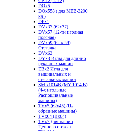
CP-12 (151S)
DOx5
DOx558 ( для MEB-3200
кл )
DPx1
DVx37 (62x37)
DVx57 (12-ти иголная
поясная)
DVx59 (62 x 59)
Стегалка
DVx63
DYx3 Иглы для длинно
рукавных машин
EBx2 Игла для
вышивальных и
стегальных машин
SM x1014B (MY 1014 B)
(4-х игольные
Распошивальные
машины)
TVх5 (62х45) (П-
образные машины)
TVх64 (Вх64)
TVх7 Для машин
Цепного стежка