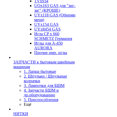
TVх934
UOx163 GAS для "зиг-
заг" (КРОШЕ)
UYx118 GAS (Обними
меня)
UYx154 GAS
UYx8454 GAS
Игла CP х 660
SCHMETZ Германия
Иглы для А-450
AURORA
Прочие имп. иглы
ЗАПЧАСТИ к бытовым швейным
машинам
1. Лапки бытовые
2. Шпульки / Шпульные
колпачки
3. Лампочки для БШМ
4. Запчасти БШМ и
др.оборудованию
5. Приспособления
Ещё
НИТКИ