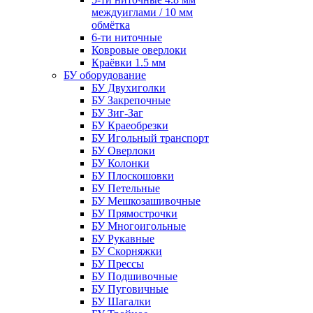
междуиглами / 10 мм
обмётка
6-ти ниточные
Ковровые оверлоки
Краёвки 1.5 мм
БУ оборудование
БУ Двухиголки
БУ Закрепочные
БУ Зиг-Заг
БУ Краеобрезки
БУ Игольный транспорт
БУ Оверлоки
БУ Колонки
БУ Плоскошовки
БУ Петельные
БУ Мешкозашивочные
БУ Прямострочки
БУ Многоигольные
БУ Рукавные
БУ Скорняжки
БУ Прессы
БУ Подшивочные
БУ Пуговичные
БУ Шагалки