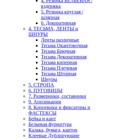
4. Резинка БЕЛЬЕВАЯ /
вздержка
5. Резинка круглая /
шляпная
6. Декоративная
4. ТЕСЬМА, ЛЕНТЫ и
ШНУРЫ
Ленты различные
Тесьма Окантовочная
Тесьма Брючная
Тесьма Декоративная
Тесьма киперная
Тесьма Плечевая
Тесьма Шторная
Шнуры
5. СТРОПА
6. ПУГОВИЦЫ
7. Размерники, составники
9. Аппликации
8. Концевики и фиксаторы и
ФАСТЕКСЫ
Бейка и кант
Бельевая фурнитура
Калька, бумага, картон
Клеевые Дублирующие