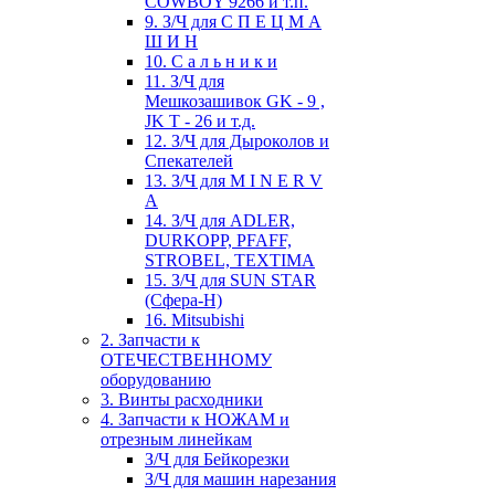
COWBOY 9266 и т.п.
9. З/Ч для С П Е Ц М А
Ш И Н
10. С а л ь н и к и
11. З/Ч для
Мешкозашивок GK - 9 ,
JK T - 26 и т.д.
12. З/Ч для Дыроколов и
Спекателей
13. З/Ч для M I N E R V
A
14. З/Ч для ADLER,
DURKOPP, PFAFF,
STROBEL, TEXTIMA
15. З/Ч для SUN STAR
(Сфера-Н)
16. Mitsubishi
2. Запчасти к
ОТЕЧЕСТВЕННОМУ
оборудованию
3. Винты расходники
4. Запчасти к НОЖАМ и
отрезным линейкам
З/Ч для Бейкорезки
З/Ч для машин нарезания