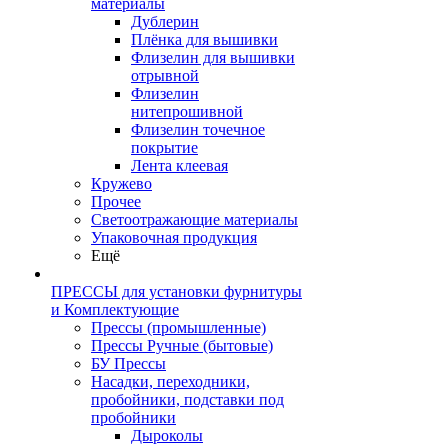
материалы
Дублерин
Плёнка для вышивки
Флизелин для вышивки
отрывной
Флизелин
нитепрошивной
Флизелин точечное
покрытие
Лента клеевая
Кружево
Прочее
Светоотражающие материалы
Упаковочная продукция
Ещё
ПРЕССЫ для установки фурнитуры
и Комплектующие
Прессы (промышленные)
Прессы Ручные (бытовые)
БУ Прессы
Насадки, переходники,
пробойники, подставки под
пробойники
Дыроколы