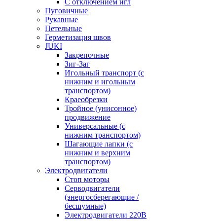
С отключением игл
Пуговичные
Рукавные
Петельные
Герметизация швов
JUKI
Закрепочные
Зиг-Заг
Игольный транспорт (с
нижним и игольным
транспортом)
Краеобрезки
Тройное (унисонное)
продвижение
Универсальные (с
нижним транспортом)
Шагающие лапки (с
нижним и верхним
транспортом)
Электродвигатели
Стоп моторы
Серводвигатели
(энергосберегающие /
бесшумные)
Электродвигатели 220В