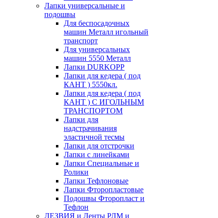
Лапки универсальные и
подошвы
Для беспосадочных
машин Металл игольный
транспорт
Для универсальных
машин 5550 Металл
Лапки DURKOPP
Лапки для кедера ( под
КАНТ ) 5550кл.
Лапки для кедера ( под
КАНТ ) С ИГОЛЬНЫМ
ТРАНСПОРТОМ
Лапки для
надстрачивания
эластичной тесмы
Лапки для отстрочки
Лапки с линейками
Лапки Специальные и
Ролики
Лапки Тефлоновые
Лапки Фторопластовые
Подошвы Фторопласт и
Тефлон
ЛЕЗВИЯ и Ленты РЛМ и