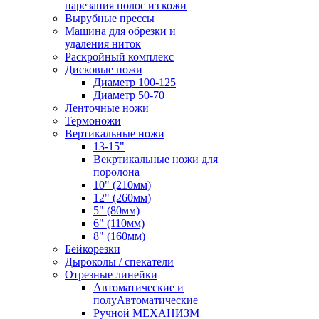
нарезания полос из кожи
Вырубные прессы
Машина для обрезки и
удаления ниток
Раскройный комплекс
Дисковые ножи
Диаметр 100-125
Диаметр 50-70
Ленточные ножи
Термоножи
Вертикальные ножи
13-15"
Векртикальные ножи для
поролона
10" (210мм)
12" (260мм)
5" (80мм)
6" (110мм)
8" (160мм)
Бейкорезки
Дыроколы / спекатели
Отрезные линейки
Автоматические и
полуАвтоматические
Ручной МЕХАНИЗМ