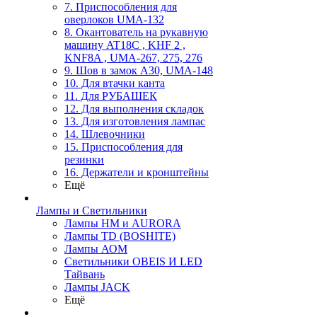
7. Приспособления для
оверлоков UMA-132
8. Окантователь на рукавную
машину AT18C , KHF 2 ,
KNF8A , UMA-267, 275, 276
9. Шов в замок А30, UMA-148
10. Для втачки канта
11. Для РУБАШЕК
12. Для выполнения складок
13. Для изготовления лампас
14. Шлевочники
15. Приспособления для
резинки
16. Держатели и кронштейны
Ещё
Лампы и Светильники
Лампы HM и AURORA
Лампы TD (BOSHITE)
Лампы АОМ
Светильники OBEIS И LED
Тайвань
Лампы JACK
Ещё