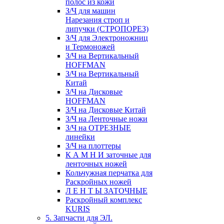
полос из кожи
З/Ч для машин
Нарезания строп и
липучки (СТРОПОРЕЗ)
З/Ч для Электроножниц
и Термоножей
З/Ч на Вертикальный
HOFFMAN
З/Ч на Вертикальный
Китай
З/Ч на Дисковые
HOFFMAN
З/Ч на Дисковые Китай
З/Ч на Ленточные ножи
З/Ч на ОТРЕЗНЫЕ
линейки
З/Ч на плоттеры
К А М Н И заточные для
ленточных ножей
Кольчужная перчатка для
Раскройных ножей
Л Е Н Т Ы ЗАТОЧНЫЕ
Раскройный комплекс
KURIS
5. Запчасти для ЭЛ.