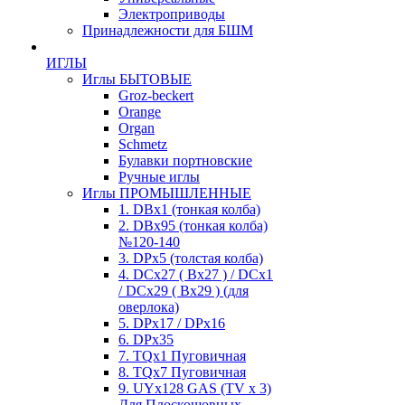
Электроприводы
Принадлежности для БШМ
ИГЛЫ
Иглы БЫТОВЫЕ
Groz-beckert
Orange
Organ
Schmetz
Булавки портновские
Ручные иглы
Иглы ПРОМЫШЛЕННЫЕ
1. DBx1 (тонкая колба)
2. DBx95 (тонкая колба)
№120-140
3. DPx5 (толстая колба)
4. DCx27 ( Bx27 ) / DCx1
/ DCx29 ( Bx29 ) (для
оверлока)
5. DPx17 / DPx16
6. DPx35
7. TQx1 Пуговичная
8. TQx7 Пуговичная
9. UYx128 GAS (TV x 3)
Для Плоскошовных