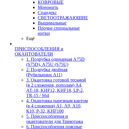
КОВРОВЫЕ
Мононить
Спандекс
СВЕТООТРАЖАЮЩИЕ
Вышивальные
Прочие специальные
нитки
Ещё
ПРИСПОСОБЛЕНИЯ и
ОКАНТОВАТЕЛИ
1. Подрубка одинарная А75D
(S75D), А75U (S75U)
2. Подрубка двойная
(Рубильники А11)
3. Окантовка готовой тесьмой
(в 2 сложения, пополам) А4,
АТ-18, KHF12, KHF18, LP-2,
TR-15 / S64
4. Окантовка нарезным кантом
(в 4 сложения) А1, А9, А10,
К10, Р-32, KHF100
5. Приспособления и
окантователи для Трикотажа
6. Приспособления поясные