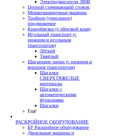
Электродвигатели 380В
Цепной стачивающий стежок
Мешкозашивочные машины
Тройное (унисонное)
продвижение
Краеобрезки (с обрезкой края)
Игольный транспорт (с
нижним и игольным
транспортом)
Лёгкий
Тяжёлый
Шагающие лапки (с нижним и
верхним транспортом)
Шагалки
СВЕРХТЯЖЕЛЫЕ
материалы
Шагалки с
автоматическими
функциями
Шагалки
Ещё
РАСКРОЙНОЕ ОБОРУДОВАНИЕ
БУ Раскройное оборудование
Двоильные машины и