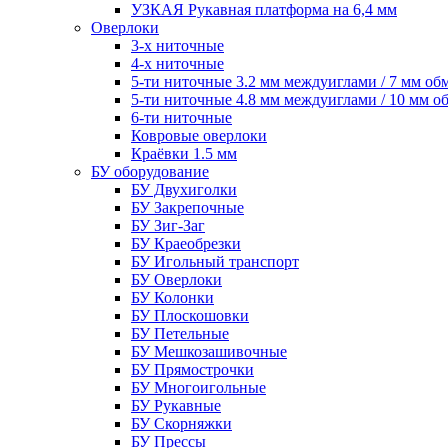
УЗКАЯ Рукавная платформа на 6,4 мм
Оверлоки
3-х ниточные
4-х ниточные
5-ти ниточные 3.2 мм междуиглами / 7 мм об
5-ти ниточные 4.8 мм междуиглами / 10 мм о
6-ти ниточные
Ковровые оверлоки
Краёвки 1.5 мм
БУ оборудование
БУ Двухиголки
БУ Закрепочные
БУ Зиг-Заг
БУ Краеобрезки
БУ Игольный транспорт
БУ Оверлоки
БУ Колонки
БУ Плоскошовки
БУ Петельные
БУ Мешкозашивочные
БУ Прямострочки
БУ Многоигольные
БУ Рукавные
БУ Скорняжки
БУ Прессы