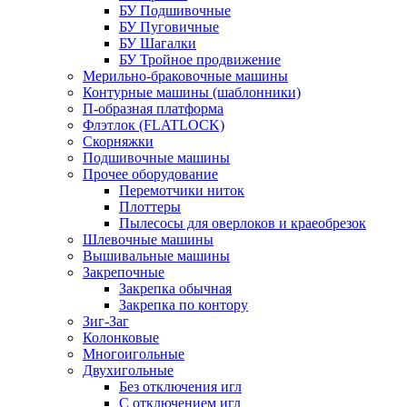
БУ Подшивочные
БУ Пуговичные
БУ Шагалки
БУ Тройное продвижение
Мерильно-браковочные машины
Контурные машины (шаблонники)
П-образная платформа
Флэтлок (FLATLOCK)
Скорняжки
Подшивочные машины
Прочее оборудование
Перемотчики ниток
Плоттеры
Пылесосы для оверлоков и краеобрезок
Шлевочные машины
Вышивальные машины
Закрепочные
Закрепка обычная
Закрепка по контору
Зиг-Заг
Колонковые
Многоигольные
Двухигольные
Без отключения игл
С отключением игл