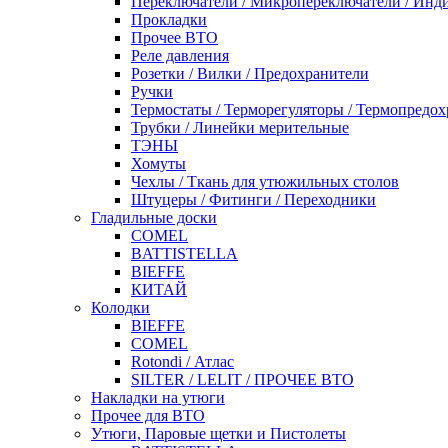
Переключатели / Микропереключатели / Инд
Прокладки
Прочее ВТО
Реле давления
Розетки / Вилки / Предохранители
Ручки
Термостаты / Терморегуляторы / Термопредо
Трубки / Линейки мерительные
ТЭНЫ
Хомуты
Чехлы / Ткань для утюжильных столов
Штуцеры / Фитинги / Переходники
Гладильные доски
COMEL
BATTISTELLA
BIEFFE
КИТАЙ
Колодки
BIEFFE
COMEL
Rotondi / Атлас
SILTER / LELIT / ПРОЧЕЕ ВТО
Накладки на утюги
Прочее для ВТО
Утюги, Паровые щетки и Пистолеты