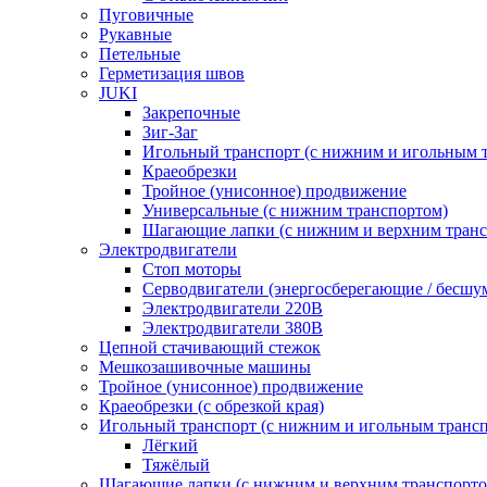
Пуговичные
Рукавные
Петельные
Герметизация швов
JUKI
Закрепочные
Зиг-Заг
Игольный транспорт (с нижним и игольным 
Краеобрезки
Тройное (унисонное) продвижение
Универсальные (с нижним транспортом)
Шагающие лапки (с нижним и верхним транс
Электродвигатели
Стоп моторы
Серводвигатели (энергосберегающие / бесшу
Электродвигатели 220В
Электродвигатели 380В
Цепной стачивающий стежок
Мешкозашивочные машины
Тройное (унисонное) продвижение
Краеобрезки (с обрезкой края)
Игольный транспорт (с нижним и игольным транс
Лёгкий
Тяжёлый
Шагающие лапки (с нижним и верхним транспорто