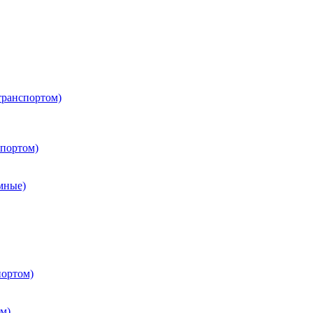
транспортом)
портом)
мные)
портом)
м)