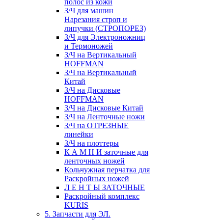
полос из кожи
З/Ч для машин
Нарезания строп и
липучки (СТРОПОРЕЗ)
З/Ч для Электроножниц
и Термоножей
З/Ч на Вертикальный
HOFFMAN
З/Ч на Вертикальный
Китай
З/Ч на Дисковые
HOFFMAN
З/Ч на Дисковые Китай
З/Ч на Ленточные ножи
З/Ч на ОТРЕЗНЫЕ
линейки
З/Ч на плоттеры
К А М Н И заточные для
ленточных ножей
Кольчужная перчатка для
Раскройных ножей
Л Е Н Т Ы ЗАТОЧНЫЕ
Раскройный комплекс
KURIS
5. Запчасти для ЭЛ.