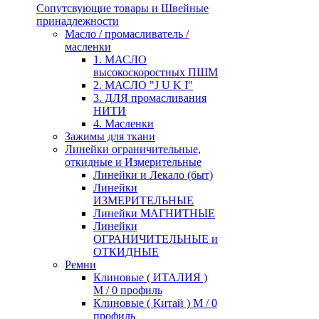
Сопутсвующие товары и Швейные
принадлежности
Масло / промасливатель /
масленки
1. МАСЛО
высокоскоростных ПШМ
2. МАСЛО "J U K I"
3. ДЛЯ промасливания
НИТИ
4. Масленки
Зажимы для ткани
Линейки ограничительные,
откидные и Измерительные
Линейки и Лекало (быт)
Линейки
ИЗМЕРИТЕЛЬНЫЕ
Линейки МАГНИТНЫЕ
Линейки
ОГРАНИЧИТЕЛЬНЫЕ и
ОТКИДНЫЕ
Ремни
Клиновые ( ИТАЛИЯ )
М / 0 профиль
Клиновые ( Китай ) М / 0
профиль