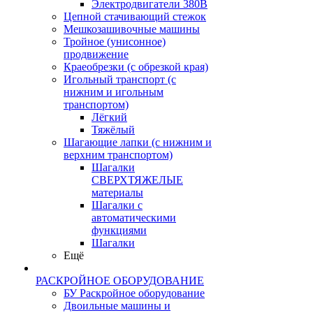
Электродвигатели 380В
Цепной стачивающий стежок
Мешкозашивочные машины
Тройное (унисонное)
продвижение
Краеобрезки (с обрезкой края)
Игольный транспорт (с
нижним и игольным
транспортом)
Лёгкий
Тяжёлый
Шагающие лапки (с нижним и
верхним транспортом)
Шагалки
СВЕРХТЯЖЕЛЫЕ
материалы
Шагалки с
автоматическими
функциями
Шагалки
Ещё
РАСКРОЙНОЕ ОБОРУДОВАНИЕ
БУ Раскройное оборудование
Двоильные машины и