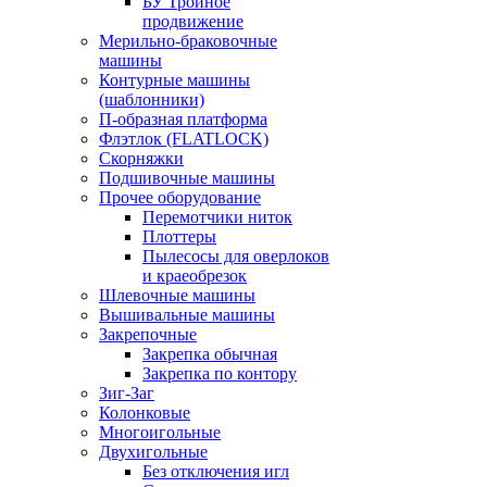
БУ Тройное
продвижение
Мерильно-браковочные
машины
Контурные машины
(шаблонники)
П-образная платформа
Флэтлок (FLATLOCK)
Скорняжки
Подшивочные машины
Прочее оборудование
Перемотчики ниток
Плоттеры
Пылесосы для оверлоков
и краеобрезок
Шлевочные машины
Вышивальные машины
Закрепочные
Закрепка обычная
Закрепка по контору
Зиг-Заг
Колонковые
Многоигольные
Двухигольные
Без отключения игл