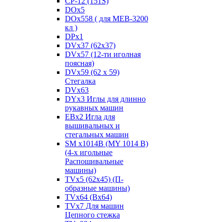
CP-12 (151S)
DOx5
DOx558 ( для MEB-3200
кл )
DPx1
DVx37 (62x37)
DVx57 (12-ти иголная
поясная)
DVx59 (62 x 59)
Стегалка
DVx63
DYx3 Иглы для длинно
рукавных машин
EBx2 Игла для
вышивальных и
стегальных машин
SM x1014B (MY 1014 B)
(4-х игольные
Распошивальные
машины)
TVх5 (62х45) (П-
образные машины)
TVх64 (Вх64)
TVх7 Для машин
Цепного стежка