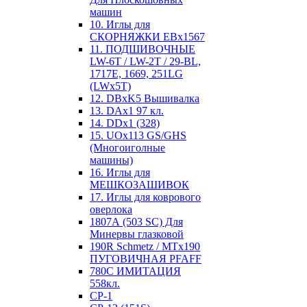
машин
10. Иглы для
СКОРНЯЖКИ EBx1567
11. ПОДШИВОЧНЫЕ
LW-6T / LW-2T / 29-BL,
1717E, 1669, 251LG
(LWx5T)
12. DBxK5 Вышивалка
13. DAx1 97 кл.
14. DDx1 (328)
15. UOx113 GS/GHS
(Многоиголные
машины)
16. Иглы для
МЕШКОЗАШИВОК
17. Иглы для коврового
оверлока
1807А (503 SC) Для
Минервы глазковой
190R Schmetz / MTx190
ПУГОВИЧНАЯ PFAFF
780С ИМИТАЦИЯ
558кл.
CP-1