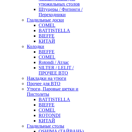
утюжильных столов
Штуцеры / Фитинги /
Переходники
Гладильные доски
COMEL
BATTISTELLA
BIEFFE
КИТАЙ
Колодки
BIEFFE
COMEL
Rotondi / Атлас
SILTER / LELIT /
ПРОЧЕЕ ВТО
Накладки на утюги
Прочее для ВТО
Утюги, Паровые щетки и
Пистолеты
BATTISTELLA
BIEFFE
COMEL
ROTONDI
КИТАЙ
Гладильные столы
OSHIMA (ТАЙВАНЬ)