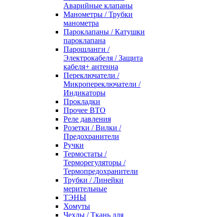
Аварийные клапаны
Манометры / Трубки
манометра
Пароклапаны / Катушки
пароклапана
Парошланги /
Электрокабеля / Защита
кабеля+ антенна
Переключатели /
Микропереключатели /
Индикаторы
Прокладки
Прочее ВТО
Реле давления
Розетки / Вилки /
Предохранители
Ручки
Термостаты /
Терморегуляторы /
Термопредохранители
Трубки / Линейки
мерительные
ТЭНЫ
Хомуты
Чехлы / Ткань для