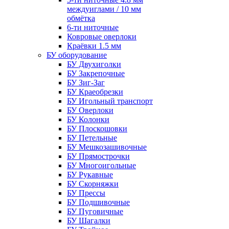
междуиглами / 10 мм
обмётка
6-ти ниточные
Ковровые оверлоки
Краёвки 1.5 мм
БУ оборудование
БУ Двухиголки
БУ Закрепочные
БУ Зиг-Заг
БУ Краеобрезки
БУ Игольный транспорт
БУ Оверлоки
БУ Колонки
БУ Плоскошовки
БУ Петельные
БУ Мешкозашивочные
БУ Прямострочки
БУ Многоигольные
БУ Рукавные
БУ Скорняжки
БУ Прессы
БУ Подшивочные
БУ Пуговичные
БУ Шагалки