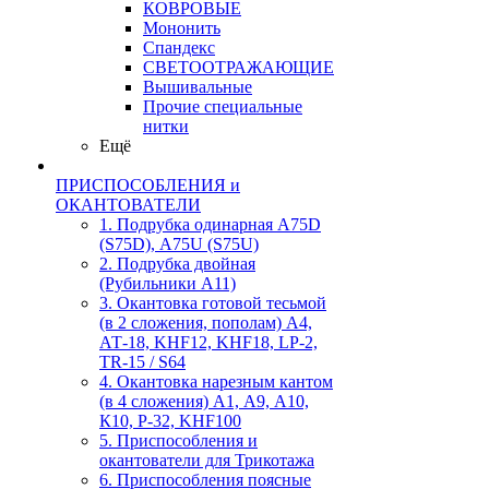
КОВРОВЫЕ
Мононить
Спандекс
СВЕТООТРАЖАЮЩИЕ
Вышивальные
Прочие специальные
нитки
Ещё
ПРИСПОСОБЛЕНИЯ и
ОКАНТОВАТЕЛИ
1. Подрубка одинарная А75D
(S75D), А75U (S75U)
2. Подрубка двойная
(Рубильники А11)
3. Окантовка готовой тесьмой
(в 2 сложения, пополам) А4,
АТ-18, KHF12, KHF18, LP-2,
TR-15 / S64
4. Окантовка нарезным кантом
(в 4 сложения) А1, А9, А10,
К10, Р-32, KHF100
5. Приспособления и
окантователи для Трикотажа
6. Приспособления поясные