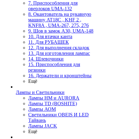
7. Приспособления для
оверлоков UMA-132
8. Окантователь на рукавную
машину AT18C , KHF 2 ,
KNF8A , UMA-267, 275, 276
9. Шов в замок А30, UMA-148
10. Для втачки канта
11. Для РУБАШЕК
12. Для выполнения складок
13. Для изготовления лампас
14. Шлевочники
15. Приспособления для
резинки
16. Держатели и кронштейны
Ещё
Лампы и Светильники
Лампы HM и AURORA
Лампы TD (BOSHITE)
Лампы АОМ
Светильники OBEIS И LED
Тайвань
Лампы JACK
Ещё