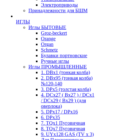
Электроприводы
Принадлежности для БШМ
ИГЛЫ
Иглы БЫТОВЫЕ
Groz-beckert
Orange
Organ
Schmetz
Булавки портновские
Ручные иглы
Иглы ПРОМЫШЛЕННЫЕ
1. DBx1 (тонкая колба)
2. DBx95 (тонкая колба)
№120-140
3. DPx5 (толстая колба)
4. DCx27 ( Bx27 ) / DCx1
/ DCx29 ( Bx29 ) (для
оверлока)
5. DPx17 / DPx16
6. DPx35
7. TQx1 Пуговичная
8. TQx7 Пуговичная
9. UYx128 GAS (TV x 3)
Для Плоскошовных