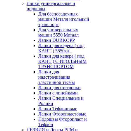
Лапки универсальные и
подошвы
Для беспосадочных
машин Металл игольный
транспорт
Для универсальных
машин 5550 Металл
Лапки DURKOPP
Лапки для кедера ( под
КАНТ ) 5550кл.
Лапки для кедера ( под
КАНТ ) С ИГОЛЬНЫМ
ТРАНСПОРТОМ
Лапки для
надстрачивания
эластичной тесмы
Лапки для отстрочки
Лапки с линейками
Лапки Специальные и
Ролики
Лапки Тефлоновые
Лапки Фторопластовые
Подошвы Фторопласт и
Тефлон
ЛЕЗВИЯ и Ленты РЛМ и