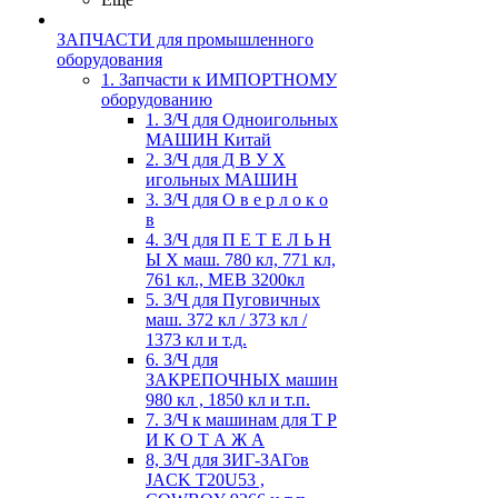
ЗАПЧАСТИ для промышленного
оборудования
1. Запчасти к ИМПОРТНОМУ
оборудованию
1. З/Ч для Одноигольных
МАШИН Китай
2. З/Ч для Д В У Х
игольных МАШИН
3. З/Ч для О в е р л о к о
в
4. З/Ч для П Е Т Е Л Ь Н
Ы Х маш. 780 кл, 771 кл,
761 кл., MEB 3200кл
5. З/Ч для Пуговичных
маш. 372 кл / 373 кл /
1373 кл и т.д.
6. З/Ч для
ЗАКРЕПОЧНЫХ машин
980 кл , 1850 кл и т.п.
7. З/Ч к машинам для Т Р
И К О Т А Ж А
8, З/Ч для ЗИГ-ЗАГов
JACK Т20U53 ,