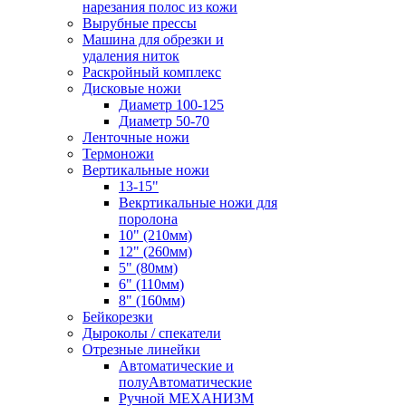
нарезания полос из кожи
Вырубные прессы
Машина для обрезки и
удаления ниток
Раскройный комплекс
Дисковые ножи
Диаметр 100-125
Диаметр 50-70
Ленточные ножи
Термоножи
Вертикальные ножи
13-15"
Векртикальные ножи для
поролона
10" (210мм)
12" (260мм)
5" (80мм)
6" (110мм)
8" (160мм)
Бейкорезки
Дыроколы / спекатели
Отрезные линейки
Автоматические и
полуАвтоматические
Ручной МЕХАНИЗМ