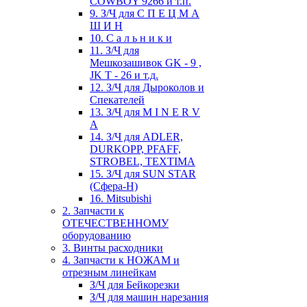
COWBOY 9266 и т.п.
9. З/Ч для С П Е Ц М А
Ш И Н
10. С а л ь н и к и
11. З/Ч для
Мешкозашивок GK - 9 ,
JK T - 26 и т.д.
12. З/Ч для Дыроколов и
Спекателей
13. З/Ч для M I N E R V
A
14. З/Ч для ADLER,
DURKOPP, PFAFF,
STROBEL, TEXTIMA
15. З/Ч для SUN STAR
(Сфера-Н)
16. Mitsubishi
2. Запчасти к
ОТЕЧЕСТВЕННОМУ
оборудованию
3. Винты расходники
4. Запчасти к НОЖАМ и
отрезным линейкам
З/Ч для Бейкорезки
З/Ч для машин нарезания