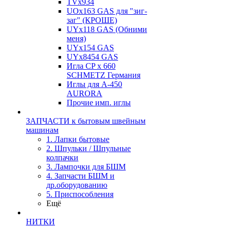
TVх934
UOx163 GAS для "зиг-
заг" (КРОШЕ)
UYx118 GAS (Обними
меня)
UYx154 GAS
UYx8454 GAS
Игла CP х 660
SCHMETZ Германия
Иглы для А-450
AURORA
Прочие имп. иглы
ЗАПЧАСТИ к бытовым швейным
машинам
1. Лапки бытовые
2. Шпульки / Шпульные
колпачки
3. Лампочки для БШМ
4. Запчасти БШМ и
др.оборудованию
5. Приспособления
Ещё
НИТКИ