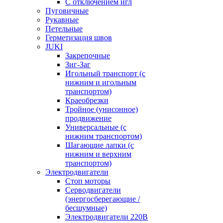
С отключением игл
Пуговичные
Рукавные
Петельные
Герметизация швов
JUKI
Закрепочные
Зиг-Заг
Игольный транспорт (с
нижним и игольным
транспортом)
Краеобрезки
Тройное (унисонное)
продвижение
Универсальные (с
нижним транспортом)
Шагающие лапки (с
нижним и верхним
транспортом)
Электродвигатели
Стоп моторы
Серводвигатели
(энергосберегающие /
бесшумные)
Электродвигатели 220В