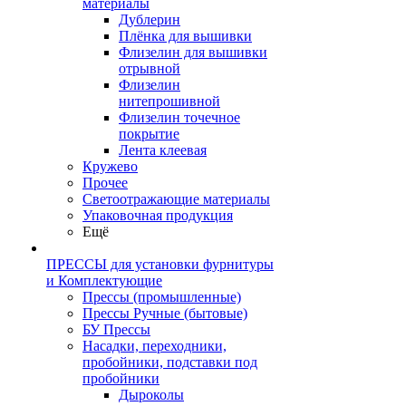
материалы
Дублерин
Плёнка для вышивки
Флизелин для вышивки
отрывной
Флизелин
нитепрошивной
Флизелин точечное
покрытие
Лента клеевая
Кружево
Прочее
Светоотражающие материалы
Упаковочная продукция
Ещё
ПРЕССЫ для установки фурнитуры
и Комплектующие
Прессы (промышленные)
Прессы Ручные (бытовые)
БУ Прессы
Насадки, переходники,
пробойники, подставки под
пробойники
Дыроколы