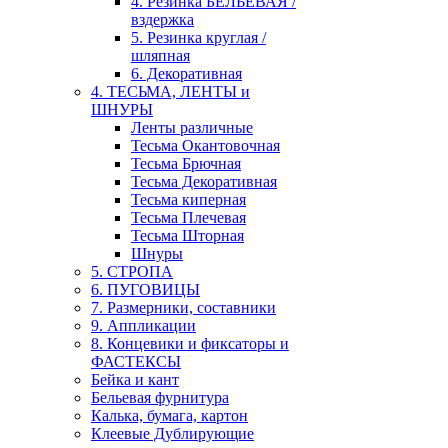
4. Резинка БЕЛЬЕВАЯ /
вздержка
5. Резинка круглая /
шляпная
6. Декоративная
4. ТЕСЬМА, ЛЕНТЫ и
ШНУРЫ
Ленты различные
Тесьма Окантовочная
Тесьма Брючная
Тесьма Декоративная
Тесьма киперная
Тесьма Плечевая
Тесьма Шторная
Шнуры
5. СТРОПА
6. ПУГОВИЦЫ
7. Размерники, составники
9. Аппликации
8. Концевики и фиксаторы и
ФАСТЕКСЫ
Бейка и кант
Бельевая фурнитура
Калька, бумага, картон
Клеевые Дублирующие