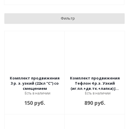
Фильтр
Комплект продвижения
Комплект продвижения
3 р. з. узкий (22кл "С") со
Тефлон 4 р.з. Узкий
смещением
(иг.пл.+дв.тк.+лапка) JZ-
Есть в наличии
Есть в наличии
12405 JINZEN
150 руб.
890 руб.