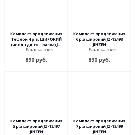
Комплект продвижения
Комплект продвижения
Тефлон 4 р.з. ШИРОКИЙ
6 р.з широкий JZ-12498
(иг.пл.+дв.тк.+лапка) JZ-
JINZEN
Есть в наличии
Есть в наличии
12404 JINZEN
890 руб.
890 руб.
Комплект продвижения
Комплект продвижения
5 р.з широкий JZ-12497
7 р.з широкий JZ-12499
JINZEN
JINZEN