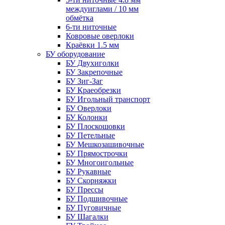
междуиглами / 10 мм
обмётка
6-ти ниточные
Ковровые оверлоки
Краёвки 1.5 мм
БУ оборудование
БУ Двухиголки
БУ Закрепочные
БУ Зиг-Заг
БУ Краеобрезки
БУ Игольный транспорт
БУ Оверлоки
БУ Колонки
БУ Плоскошовки
БУ Петельные
БУ Мешкозашивочные
БУ Прямострочки
БУ Многоигольные
БУ Рукавные
БУ Скорняжки
БУ Прессы
БУ Подшивочные
БУ Пуговичные
БУ Шагалки