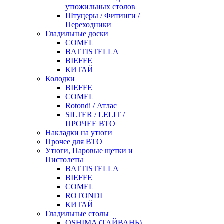
утюжильных столов
Штуцеры / Фитинги /
Переходники
Гладильные доски
COMEL
BATTISTELLA
BIEFFE
КИТАЙ
Колодки
BIEFFE
COMEL
Rotondi / Атлас
SILTER / LELIT /
ПРОЧЕЕ ВТО
Накладки на утюги
Прочее для ВТО
Утюги, Паровые щетки и
Пистолеты
BATTISTELLA
BIEFFE
COMEL
ROTONDI
КИТАЙ
Гладильные столы
OSHIMA (ТАЙВАНЬ)