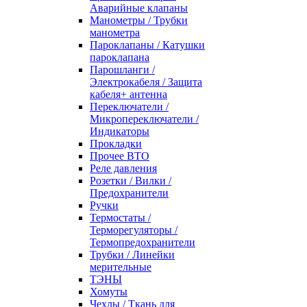
Аварийные клапаны
Манометры / Трубки
манометра
Пароклапаны / Катушки
пароклапана
Парошланги /
Электрокабеля / Защита
кабеля+ антенна
Переключатели /
Микропереключатели /
Индикаторы
Прокладки
Прочее ВТО
Реле давления
Розетки / Вилки /
Предохранители
Ручки
Термостаты /
Терморегуляторы /
Термопредохранители
Трубки / Линейки
мерительные
ТЭНЫ
Хомуты
Чехлы / Ткань для