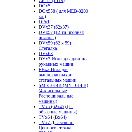
CP-12 (151S)
DOx5
DOx558 ( для MEB-3200
кл )
DPx1
DVx37 (62x37)
DVx57 (12-ти иголная
поясная)
DVx59 (62 x 59)
Стегалка
DVx63
DYx3 Иглы для длинно
рукавных машин
EBx2 Игла для
вышивальных и
стегальных машин
SM x1014B (MY 1014 B)
(4-х игольные
Распошивальные
машины)
TVх5 (62х45) (П-
образные машины)
TVх64 (Вх64)
TVх7 Для машин
Цепного стежка