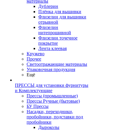
материалы
Дублерин
Плёнка для вышивки
Флизелин для вышивки
отрывной
Флизелин
нитепрошивной
Флизелин точечное
покрытие
Лента клеевая
Кружево
Прочее
Светоотражающие материалы
Упаковочная продукция
Ещё
ПРЕССЫ для установки фурнитуры
и Комплектующие
Прессы (промышленные)
Прессы Ручные (бытовые)
БУ Прессы
Насадки, переходники,
пробойники, подставки под
пробойники
Дыроколы