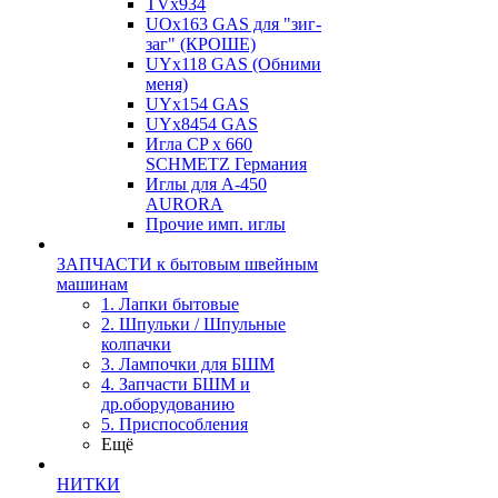
TVх934
UOx163 GAS для "зиг-
заг" (КРОШЕ)
UYx118 GAS (Обними
меня)
UYx154 GAS
UYx8454 GAS
Игла CP х 660
SCHMETZ Германия
Иглы для А-450
AURORA
Прочие имп. иглы
ЗАПЧАСТИ к бытовым швейным
машинам
1. Лапки бытовые
2. Шпульки / Шпульные
колпачки
3. Лампочки для БШМ
4. Запчасти БШМ и
др.оборудованию
5. Приспособления
Ещё
НИТКИ