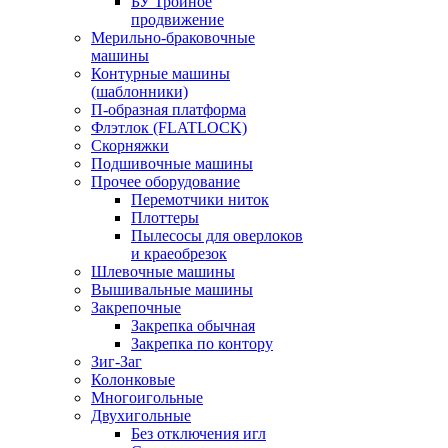
БУ Тройное
продвижение
Мерильно-браковочные
машины
Контурные машины
(шаблонники)
П-образная платформа
Флэтлок (FLATLOCK)
Скорняжки
Подшивочные машины
Прочее оборудование
Перемотчики ниток
Плоттеры
Пылесосы для оверлоков
и краеобрезок
Шлевочные машины
Вышивальные машины
Закрепочные
Закрепка обычная
Закрепка по контору
Зиг-Заг
Колонковые
Многоигольные
Двухигольные
Без отключения игл