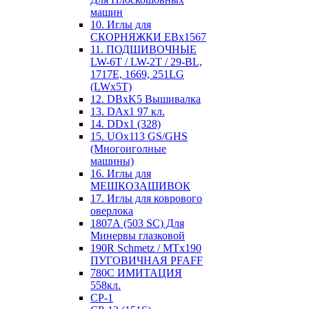
машин
10. Иглы для
СКОРНЯЖКИ EBx1567
11. ПОДШИВОЧНЫЕ
LW-6T / LW-2T / 29-BL,
1717E, 1669, 251LG
(LWx5T)
12. DBxK5 Вышивалка
13. DAx1 97 кл.
14. DDx1 (328)
15. UOx113 GS/GHS
(Многоиголные
машины)
16. Иглы для
МЕШКОЗАШИВОК
17. Иглы для коврового
оверлока
1807А (503 SC) Для
Минервы глазковой
190R Schmetz / MTx190
ПУГОВИЧНАЯ PFAFF
780С ИМИТАЦИЯ
558кл.
CP-1