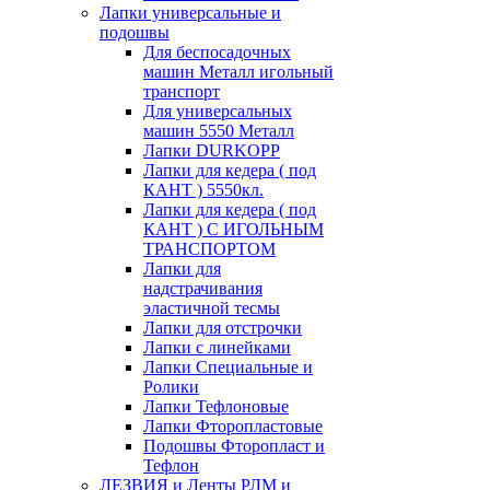
Лапки универсальные и
подошвы
Для беспосадочных
машин Металл игольный
транспорт
Для универсальных
машин 5550 Металл
Лапки DURKOPP
Лапки для кедера ( под
КАНТ ) 5550кл.
Лапки для кедера ( под
КАНТ ) С ИГОЛЬНЫМ
ТРАНСПОРТОМ
Лапки для
надстрачивания
эластичной тесмы
Лапки для отстрочки
Лапки с линейками
Лапки Специальные и
Ролики
Лапки Тефлоновые
Лапки Фторопластовые
Подошвы Фторопласт и
Тефлон
ЛЕЗВИЯ и Ленты РЛМ и