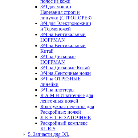
полос из кожи
З/Ч для машин
Нарезания строп и
липучки (СТРОПОРЕЗ)
З/Ч для Электроножниц
и Термоножей
З/Ч на Вертикальный
HOFFMAN
З/Ч на Вертикальный
Китай
З/Ч на Дисковые
HOFFMAN
З/Ч на Дисковые Китай
З/Ч на Ленточные ножи
З/Ч на ОТРЕЗНЫЕ
линейки
З/Ч на плоттеры
К А М Н И заточные для
ленточных ножей
Кольчужная перчатка для
Раскройных ножей
Л Е Н Т Ы ЗАТОЧНЫЕ
Раскройный комплекс
KURIS
5. Запчасти для ЭЛ.