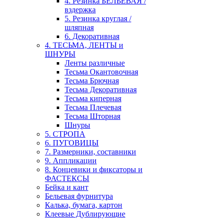
4. Резинка БЕЛЬЕВАЯ /
вздержка
5. Резинка круглая /
шляпная
6. Декоративная
4. ТЕСЬМА, ЛЕНТЫ и
ШНУРЫ
Ленты различные
Тесьма Окантовочная
Тесьма Брючная
Тесьма Декоративная
Тесьма киперная
Тесьма Плечевая
Тесьма Шторная
Шнуры
5. СТРОПА
6. ПУГОВИЦЫ
7. Размерники, составники
9. Аппликации
8. Концевики и фиксаторы и
ФАСТЕКСЫ
Бейка и кант
Бельевая фурнитура
Калька, бумага, картон
Клеевые Дублирующие