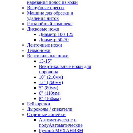
нарезания полос из кожи
Вырубные прессы
Машина для обрезки и
удаления ниток
Раскройный комплекс
Дисковые ножи
Диаметр 100-125
Диаметр 50-70
Ленточные ножи
Термоножи
Вертикальные ножи
13-15"
Векртикальные ножи для
поролона
10" (210мм)
12" (260мм)
5" (80мм)
6" (110мм)
8" (160мм)
Бейкорезки
Дыроколы / спекатели
Отрезные линейки
Автоматические и
полуАвтоматические
Ручной МЕХАНИЗМ