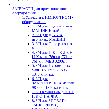
ЗАПЧАСТИ для промышленного
оборудования
1. Запчасти к ИМПОРТНОМУ
оборудованию
1. З/Ч для Одноигольных
МАШИН Китай
2. З/Ч для Д В У Х
игольных МАШИН
3. З/Ч для О в е р л о к о
в
4. З/Ч для П Е Т Е Л Ь Н
Ы Х маш. 780 кл, 771 кл,
761 кл., MEB 3200кл
5. З/Ч для Пуговичных
маш. 372 кл / 373 кл /
1373 кл и т.д.
6. З/Ч для
ЗАКРЕПОЧНЫХ машин
980 кл , 1850 кл и т.п.
7. З/Ч к машинам для Т Р
И К О Т А Ж А
8, З/Ч для ЗИГ-ЗАГов
JACK Т20U53 ,