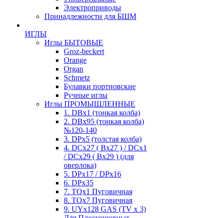
Электроприводы
Принадлежности для БШМ
ИГЛЫ
Иглы БЫТОВЫЕ
Groz-beckert
Orange
Organ
Schmetz
Булавки портновские
Ручные иглы
Иглы ПРОМЫШЛЕННЫЕ
1. DBx1 (тонкая колба)
2. DBx95 (тонкая колба)
№120-140
3. DPx5 (толстая колба)
4. DCx27 ( Bx27 ) / DCx1
/ DCx29 ( Bx29 ) (для
оверлока)
5. DPx17 / DPx16
6. DPx35
7. TQx1 Пуговичная
8. TQx7 Пуговичная
9. UYx128 GAS (TV x 3)
Для Плоскошовных