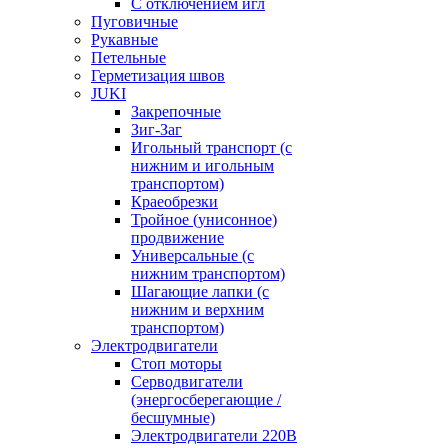
С отключением игл
Пуговичные
Рукавные
Петельные
Герметизация швов
JUKI
Закрепочные
Зиг-Заг
Игольный транспорт (с
нижним и игольным
транспортом)
Краеобрезки
Тройное (унисонное)
продвижение
Универсальные (с
нижним транспортом)
Шагающие лапки (с
нижним и верхним
транспортом)
Электродвигатели
Стоп моторы
Серводвигатели
(энергосберегающие /
бесшумные)
Электродвигатели 220В