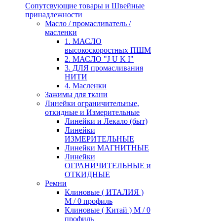
Сопутсвующие товары и Швейные
принадлежности
Масло / промасливатель /
масленки
1. МАСЛО
высокоскоростных ПШМ
2. МАСЛО "J U K I"
3. ДЛЯ промасливания
НИТИ
4. Масленки
Зажимы для ткани
Линейки ограничительные,
откидные и Измерительные
Линейки и Лекало (быт)
Линейки
ИЗМЕРИТЕЛЬНЫЕ
Линейки МАГНИТНЫЕ
Линейки
ОГРАНИЧИТЕЛЬНЫЕ и
ОТКИДНЫЕ
Ремни
Клиновые ( ИТАЛИЯ )
М / 0 профиль
Клиновые ( Китай ) М / 0
профиль