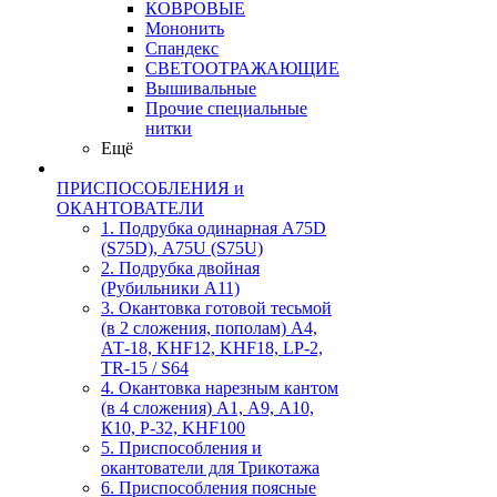
КОВРОВЫЕ
Мононить
Спандекс
СВЕТООТРАЖАЮЩИЕ
Вышивальные
Прочие специальные
нитки
Ещё
ПРИСПОСОБЛЕНИЯ и
ОКАНТОВАТЕЛИ
1. Подрубка одинарная А75D
(S75D), А75U (S75U)
2. Подрубка двойная
(Рубильники А11)
3. Окантовка готовой тесьмой
(в 2 сложения, пополам) А4,
АТ-18, KHF12, KHF18, LP-2,
TR-15 / S64
4. Окантовка нарезным кантом
(в 4 сложения) А1, А9, А10,
К10, Р-32, KHF100
5. Приспособления и
окантователи для Трикотажа
6. Приспособления поясные