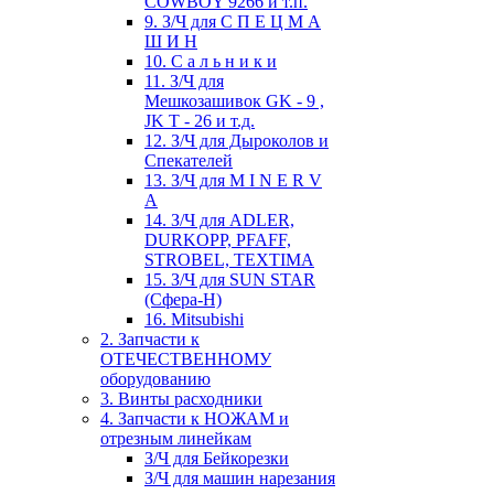
COWBOY 9266 и т.п.
9. З/Ч для С П Е Ц М А
Ш И Н
10. С а л ь н и к и
11. З/Ч для
Мешкозашивок GK - 9 ,
JK T - 26 и т.д.
12. З/Ч для Дыроколов и
Спекателей
13. З/Ч для M I N E R V
A
14. З/Ч для ADLER,
DURKOPP, PFAFF,
STROBEL, TEXTIMA
15. З/Ч для SUN STAR
(Сфера-Н)
16. Mitsubishi
2. Запчасти к
ОТЕЧЕСТВЕННОМУ
оборудованию
3. Винты расходники
4. Запчасти к НОЖАМ и
отрезным линейкам
З/Ч для Бейкорезки
З/Ч для машин нарезания