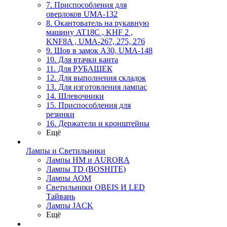
7. Приспособления для
оверлоков UMA-132
8. Окантователь на рукавную
машину AT18C , KHF 2 ,
KNF8A , UMA-267, 275, 276
9. Шов в замок А30, UMA-148
10. Для втачки канта
11. Для РУБАШЕК
12. Для выполнения складок
13. Для изготовления лампас
14. Шлевочники
15. Приспособления для
резинки
16. Держатели и кронштейны
Ещё
Лампы и Светильники
Лампы HM и AURORA
Лампы TD (BOSHITE)
Лампы АОМ
Светильники OBEIS И LED
Тайвань
Лампы JACK
Ещё