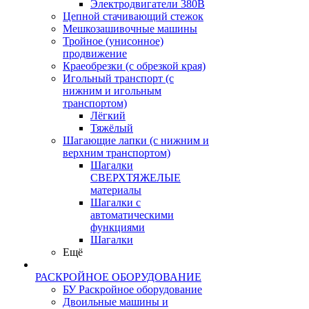
Электродвигатели 380В
Цепной стачивающий стежок
Мешкозашивочные машины
Тройное (унисонное)
продвижение
Краеобрезки (с обрезкой края)
Игольный транспорт (с
нижним и игольным
транспортом)
Лёгкий
Тяжёлый
Шагающие лапки (с нижним и
верхним транспортом)
Шагалки
СВЕРХТЯЖЕЛЫЕ
материалы
Шагалки с
автоматическими
функциями
Шагалки
Ещё
РАСКРОЙНОЕ ОБОРУДОВАНИЕ
БУ Раскройное оборудование
Двоильные машины и