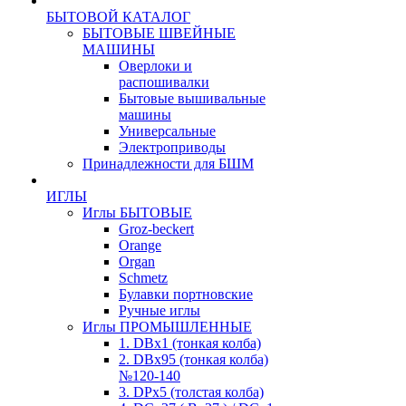
БЫТОВОЙ КАТАЛОГ
БЫТОВЫЕ ШВЕЙНЫЕ
МАШИНЫ
Оверлоки и
распошивалки
Бытовые вышивальные
машины
Универсальные
Электроприводы
Принадлежности для БШМ
ИГЛЫ
Иглы БЫТОВЫЕ
Groz-beckert
Orange
Organ
Schmetz
Булавки портновские
Ручные иглы
Иглы ПРОМЫШЛЕННЫЕ
1. DBx1 (тонкая колба)
2. DBx95 (тонкая колба)
№120-140
3. DPx5 (толстая колба)