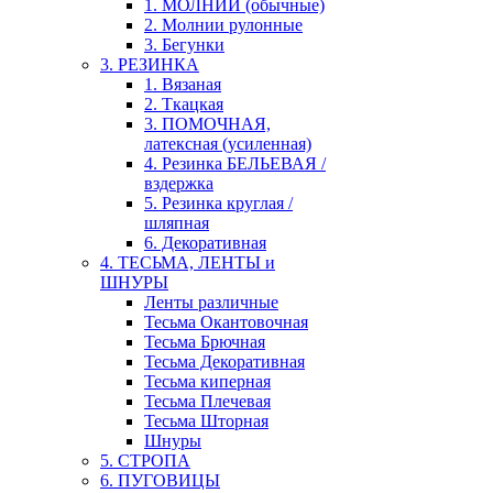
1. МОЛНИИ (обычные)
2. Молнии рулонные
3. Бегунки
3. РЕЗИНКА
1. Вязаная
2. Ткацкая
3. ПОМОЧНАЯ,
латексная (усиленная)
4. Резинка БЕЛЬЕВАЯ /
вздержка
5. Резинка круглая /
шляпная
6. Декоративная
4. ТЕСЬМА, ЛЕНТЫ и
ШНУРЫ
Ленты различные
Тесьма Окантовочная
Тесьма Брючная
Тесьма Декоративная
Тесьма киперная
Тесьма Плечевая
Тесьма Шторная
Шнуры
5. СТРОПА
6. ПУГОВИЦЫ