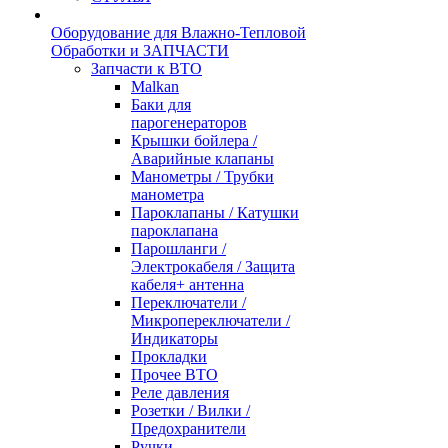
Оборудование для Влажно-Тепловой
Обработки и ЗАПЧАСТИ
Запчасти к ВТО
Malkan
Баки для
парогенераторов
Крышки бойлера /
Аварийные клапаны
Манометры / Трубки
манометра
Пароклапаны / Катушки
пароклапана
Парошланги /
Электрокабеля / Защита
кабеля+ антенна
Переключатели /
Микропереключатели /
Индикаторы
Прокладки
Прочее ВТО
Реле давления
Розетки / Вилки /
Предохранители
Ручки