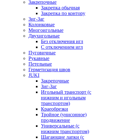
Закрепочные
Закрепка обычная
Закрепка по контору
Зиг-Заг
Колонковые
Многоигольные
Двухигольные
Без отключения игл
С отключением игл
Пуговичные
Рукавные
Петельные
Герметизация швов
JUKI
Закрепочные
Зиг-Заг
Игольный транспорт (с
нижним и игольным
транспортом)
Краеобрезки
Тройное (унисонное)
продвижение
Универсальные (с
нижним транспортом)
Шагающие лапки (с