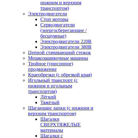
нижним и верхним
транспортом)
Электродвигатели
Стоп моторы
Серводвигатели
(энергосберегающие /
бесшумные)
Электродвигатели 220В
Электродвигатели 380В
Цепной стачивающий стежок
Мешкозашивочные машины
Тройное (унисонное)
продвижение
Краеобрезки (с обрезкой края)
Игольный транспорт (с
нижним и игольным
транспортом)
Лёгкий
Тяжёлый
Шагающие лапки (с нижним и
верхним транспортом)
Шагалки
СВЕРХТЯЖЕЛЫЕ
материалы
Шагалки с