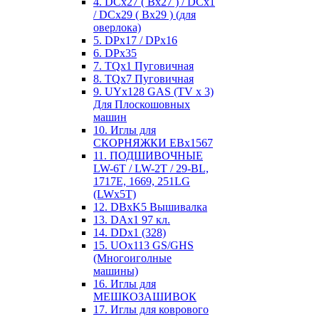
4. DCx27 ( Bx27 ) / DCx1
/ DCx29 ( Bx29 ) (для
оверлока)
5. DPx17 / DPx16
6. DPx35
7. TQx1 Пуговичная
8. TQx7 Пуговичная
9. UYx128 GAS (TV x 3)
Для Плоскошовных
машин
10. Иглы для
СКОРНЯЖКИ EBx1567
11. ПОДШИВОЧНЫЕ
LW-6T / LW-2T / 29-BL,
1717E, 1669, 251LG
(LWx5T)
12. DBxK5 Вышивалка
13. DAx1 97 кл.
14. DDx1 (328)
15. UOx113 GS/GHS
(Многоиголные
машины)
16. Иглы для
МЕШКОЗАШИВОК
17. Иглы для коврового