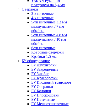
УЗКАЯ Рукавная
платформа на 6,4 мм
Оверлоки
3-х ниточные
4-х ниточные
5-ти ниточные 3.2 мм
междуиглами / 7 мм
обмётка
5-ти ниточные 4.8 мм
междуиглами / 10 мм
обмётка
6-ти ниточные
Ковровые оверлоки
Краёвки 1.5 мм
БУ оборудование
БУ Двухиголки
БУ Закрепочные
БУ Зиг-Заг
БУ Краеобрезки
БУ Игольный транспорт
БУ Оверлоки
БУ Колонки
БУ Плоскошовки
БУ Петельные
БУ Мешкозашивочные