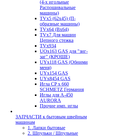
(4-х игольные
Распошивальные
машины)
TVх5 (62х45) (П-
образные машины)
TVх64 (Вх64)
TVх7 Для машин
Цепного стежка
TVх934
UOx163 GAS для "зиг-
заг" (КРОШЕ)
UYx118 GAS (Обними
меня)
UYx154 GAS
UYx8454 GAS
Игла CP х 660
SCHMETZ Германия
Иглы для А-450
AURORA
Прочие имп. иглы
ЗАПЧАСТИ к бытовым швейным
машинам
1. Лапки бытовые
2. Шпульки / Шпульные