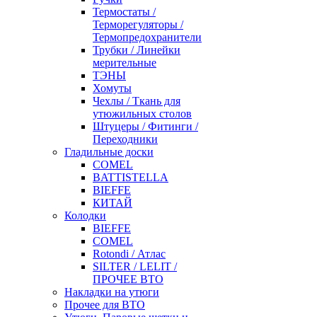
Термостаты /
Терморегуляторы /
Термопредохранители
Трубки / Линейки
мерительные
ТЭНЫ
Хомуты
Чехлы / Ткань для
утюжильных столов
Штуцеры / Фитинги /
Переходники
Гладильные доски
COMEL
BATTISTELLA
BIEFFE
КИТАЙ
Колодки
BIEFFE
COMEL
Rotondi / Атлас
SILTER / LELIT /
ПРОЧЕЕ ВТО
Накладки на утюги
Прочее для ВТО