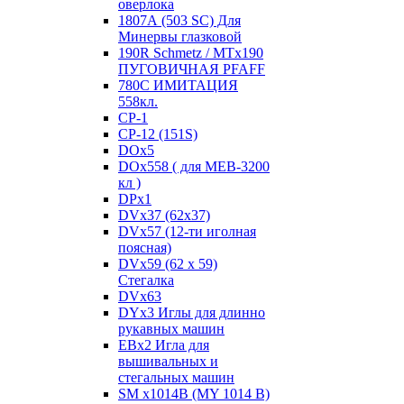
оверлока
1807А (503 SC) Для
Минервы глазковой
190R Schmetz / MTx190
ПУГОВИЧНАЯ PFAFF
780С ИМИТАЦИЯ
558кл.
CP-1
CP-12 (151S)
DOx5
DOx558 ( для MEB-3200
кл )
DPx1
DVx37 (62x37)
DVx57 (12-ти иголная
поясная)
DVx59 (62 x 59)
Стегалка
DVx63
DYx3 Иглы для длинно
рукавных машин
EBx2 Игла для
вышивальных и
стегальных машин
SM x1014B (MY 1014 B)