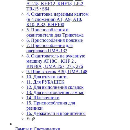
АТ-18, KHF12, KHF18, LP-2,
TR-15 / S64
4. Окантовка нарезным кантом
(в 4 сложения) А1, А9, А10,
К10, Р-32, KHF100
5. Приспособления и
окантователи для Трикотажа
6. Приспособления поясные
7. Приспособления для
оверлоков UMA-132
8. Окантователь на рукавную
машину AT18C , KHF 2 ,
KNF8A , UMA-267, 275, 276
9. Шов в замок А30, UMA-148
10. Для втачки канта
11. Для РУБАШЕК
12. Для выполнения складок
13. Для изготовления лампас
14. Шлевочники
15. Приспособления для
резинки
16. Держатели и кронштейны
Ещё
Лампы и Светильники