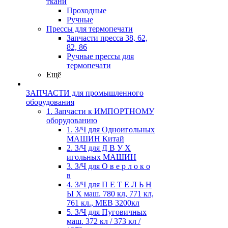
ткани
Проходные
Ручные
Прессы для термопечати
Запчасти пресса 38, 62,
82, 86
Ручные прессы для
термопечати
Ещё
ЗАПЧАСТИ для промышленного
оборудования
1. Запчасти к ИМПОРТНОМУ
оборудованию
1. З/Ч для Одноигольных
МАШИН Китай
2. З/Ч для Д В У Х
игольных МАШИН
3. З/Ч для О в е р л о к о
в
4. З/Ч для П Е Т Е Л Ь Н
Ы Х маш. 780 кл, 771 кл,
761 кл., MEB 3200кл
5. З/Ч для Пуговичных
маш. 372 кл / 373 кл /