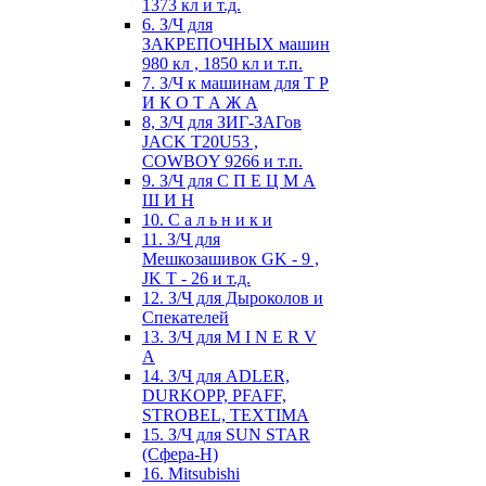
1373 кл и т.д.
6. З/Ч для
ЗАКРЕПОЧНЫХ машин
980 кл , 1850 кл и т.п.
7. З/Ч к машинам для Т Р
И К О Т А Ж А
8, З/Ч для ЗИГ-ЗАГов
JACK Т20U53 ,
COWBOY 9266 и т.п.
9. З/Ч для С П Е Ц М А
Ш И Н
10. С а л ь н и к и
11. З/Ч для
Мешкозашивок GK - 9 ,
JK T - 26 и т.д.
12. З/Ч для Дыроколов и
Спекателей
13. З/Ч для M I N E R V
A
14. З/Ч для ADLER,
DURKOPP, PFAFF,
STROBEL, TEXTIMA
15. З/Ч для SUN STAR
(Сфера-Н)
16. Mitsubishi