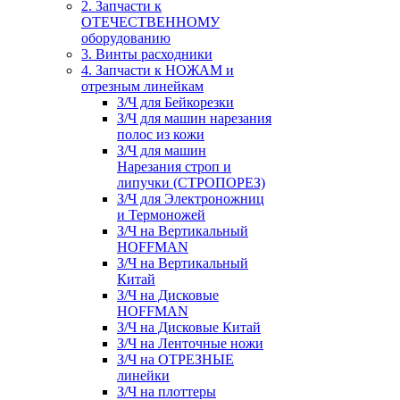
2. Запчасти к
ОТЕЧЕСТВЕННОМУ
оборудованию
3. Винты расходники
4. Запчасти к НОЖАМ и
отрезным линейкам
З/Ч для Бейкорезки
З/Ч для машин нарезания
полос из кожи
З/Ч для машин
Нарезания строп и
липучки (СТРОПОРЕЗ)
З/Ч для Электроножниц
и Термоножей
З/Ч на Вертикальный
HOFFMAN
З/Ч на Вертикальный
Китай
З/Ч на Дисковые
HOFFMAN
З/Ч на Дисковые Китай
З/Ч на Ленточные ножи
З/Ч на ОТРЕЗНЫЕ
линейки
З/Ч на плоттеры