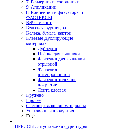
7. Размерники, составники
9. Аппликации
8. Концевики и фиксаторы и
ФАСТЕКСЫ
Бейка и кант
Бельевая фурнитура
Калька, бумага, картон
Клеевые Дублирующие
материалы
Дублерин
Плёнка для вышивки
Флизелин для вышивки
отрывной
Флизелин
нитепрошивной
Флизелин точечное
покрытие
Лента клеевая
Кружево
Прочее
Светоотражающие материалы
Упаковочная продукция
Ещё
ПРЕССЫ для установки фурнитуры