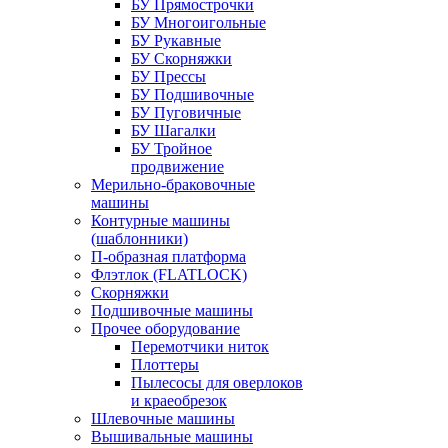
БУ Прямострочки
БУ Многоигольные
БУ Рукавные
БУ Скорняжки
БУ Прессы
БУ Подшивочные
БУ Пуговичные
БУ Шагалки
БУ Тройное
продвижение
Мерильно-браковочные
машины
Контурные машины
(шаблонники)
П-образная платформа
Флэтлок (FLATLOCK)
Скорняжки
Подшивочные машины
Прочее оборудование
Перемотчики ниток
Плоттеры
Пылесосы для оверлоков
и краеобрезок
Шлевочные машины
Вышивальные машины