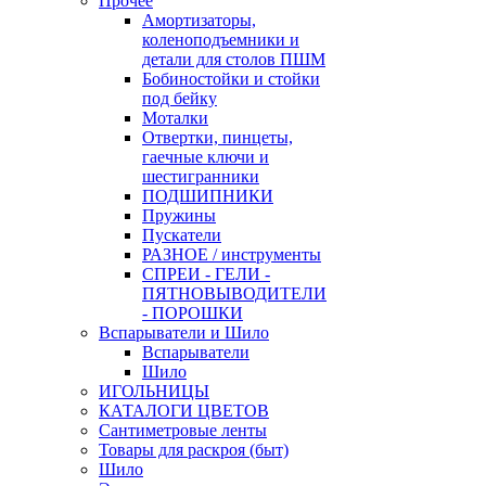
Прочее
Амортизаторы,
коленоподъемники и
детали для столов ПШМ
Бобиностойки и стойки
под бейку
Моталки
Отвертки, пинцеты,
гаечные ключи и
шестигранники
ПОДШИПНИКИ
Пружины
Пускатели
РАЗНОЕ / инструменты
СПРЕИ - ГЕЛИ -
ПЯТНОВЫВОДИТЕЛИ
- ПОРОШКИ
Вспарыватели и Шило
Вспарыватели
Шило
ИГОЛЬНИЦЫ
КАТАЛОГИ ЦВЕТОВ
Сантиметровые ленты
Товары для раскроя (быт)
Шило