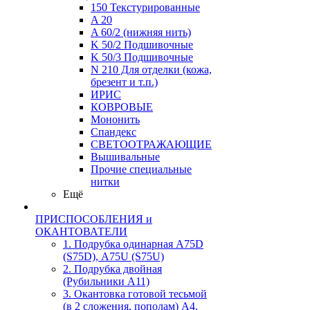
150 Текстурированные
A 20
A 60/2 (нижняя нить)
K 50/2 Подшивочные
K 50/3 Подшивочные
N 210 Для отделки (кожа,
брезент и т.п.)
ИРИС
КОВРОВЫЕ
Мононить
Спандекс
СВЕТООТРАЖАЮЩИЕ
Вышивальные
Прочие специальные
нитки
Ещё
ПРИСПОСОБЛЕНИЯ и
ОКАНТОВАТЕЛИ
1. Подрубка одинарная А75D
(S75D), А75U (S75U)
2. Подрубка двойная
(Рубильники А11)
3. Окантовка готовой тесьмой
(в 2 сложения, пополам) А4,