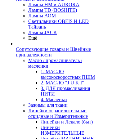
Лампы HM и AURORA
Лампы TD (BOSHITE)
Лампы АОМ
Светильники OBEIS И LED
Тайвань
Лампы JACK
Ещё
Сопутсвующие товары и Швейные
принадлежности
Масло / промасливатель /
масленки
1. МАСЛО
высокоскоростных ПШМ
2. МАСЛО "J U K I"
3. ДЛЯ промасливания
НИТИ
4. Масленки
Зажимы для ткани
Линейки ограничительные,
откидные и Измерительные
Линейки и Лекало (быт)
Линейки
ИЗМЕРИТЕЛЬНЫЕ
Линейки МАГНИТНЫЕ