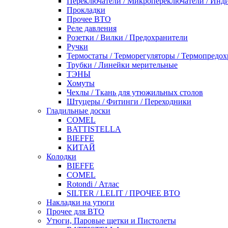
Переключатели / Микропереключатели / Инд
Прокладки
Прочее ВТО
Реле давления
Розетки / Вилки / Предохранители
Ручки
Термостаты / Терморегуляторы / Термопредо
Трубки / Линейки мерительные
ТЭНЫ
Хомуты
Чехлы / Ткань для утюжильных столов
Штуцеры / Фитинги / Переходники
Гладильные доски
COMEL
BATTISTELLA
BIEFFE
КИТАЙ
Колодки
BIEFFE
COMEL
Rotondi / Атлас
SILTER / LELIT / ПРОЧЕЕ ВТО
Накладки на утюги
Прочее для ВТО
Утюги, Паровые щетки и Пистолеты