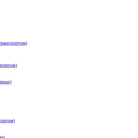
транспортом)
портом)
мные)
портом)
м)