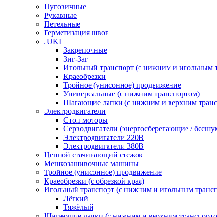
Пуговичные
Рукавные
Петельные
Герметизация швов
JUKI
Закрепочные
Зиг-Заг
Игольный транспорт (с нижним и игольным 
Краеобрезки
Тройное (унисонное) продвижение
Универсальные (с нижним транспортом)
Шагающие лапки (с нижним и верхним транс
Электродвигатели
Стоп моторы
Серводвигатели (энергосберегающие / бесшу
Электродвигатели 220В
Электродвигатели 380В
Цепной стачивающий стежок
Мешкозашивочные машины
Тройное (унисонное) продвижение
Краеобрезки (с обрезкой края)
Игольный транспорт (с нижним и игольным транс
Лёгкий
Тяжёлый
Шагающие лапки (с нижним и верхним транспорто