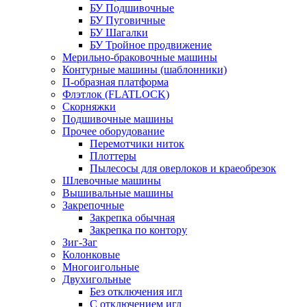
БУ Подшивочные
БУ Пуговичные
БУ Шагалки
БУ Тройное продвижение
Мерильно-браковочные машины
Контурные машины (шаблонники)
П-образная платформа
Флэтлок (FLATLOCK)
Скорняжки
Подшивочные машины
Прочее оборудование
Перемотчики ниток
Плоттеры
Пылесосы для оверлоков и краеобрезок
Шлевочные машины
Вышивальные машины
Закрепочные
Закрепка обычная
Закрепка по контору
Зиг-Заг
Колонковые
Многоигольные
Двухигольные
Без отключения игл
С отключением игл