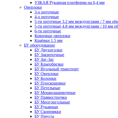
УЗКАЯ Рукавная платформа на 6,4 мм
Оверлоки
3-х ниточные
4-х ниточные
5-ти ниточные 3.2 мм междуиглами / 7 мм об
5-ти ниточные 4.8 мм междуиглами / 10 мм о
6-ти ниточные
Ковровые оверлоки
Краёвки 1.5 мм
БУ оборудование
БУ Двухиголки
БУ Закрепочные
БУ Зиг-Заг
БУ Краеобрезки
БУ Игольный транспорт
БУ Оверлоки
БУ Колонки
БУ Плоскошовки
БУ Петельные
БУ Мешкозашивочные
БУ Прямострочки
БУ Многоигольные
БУ Рукавные
БУ Скорняжки
БУ Прессы