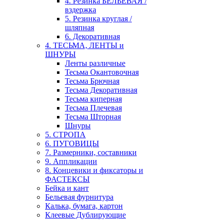
4. Резинка БЕЛЬЕВАЯ /
вздержка
5. Резинка круглая /
шляпная
6. Декоративная
4. ТЕСЬМА, ЛЕНТЫ и
ШНУРЫ
Ленты различные
Тесьма Окантовочная
Тесьма Брючная
Тесьма Декоративная
Тесьма киперная
Тесьма Плечевая
Тесьма Шторная
Шнуры
5. СТРОПА
6. ПУГОВИЦЫ
7. Размерники, составники
9. Аппликации
8. Концевики и фиксаторы и
ФАСТЕКСЫ
Бейка и кант
Бельевая фурнитура
Калька, бумага, картон
Клеевые Дублирующие