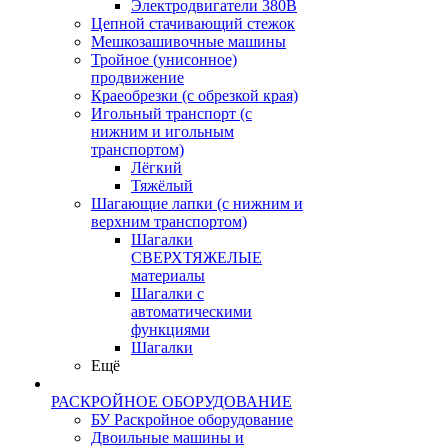
Электродвигатели 380В
Цепной стачивающий стежок
Мешкозашивочные машины
Тройное (унисонное)
продвижение
Краеобрезки (с обрезкой края)
Игольный транспорт (с
нижним и игольным
транспортом)
Лёгкий
Тяжёлый
Шагающие лапки (с нижним и
верхним транспортом)
Шагалки
СВЕРХТЯЖЕЛЫЕ
материалы
Шагалки с
автоматическими
функциями
Шагалки
Ещё
РАСКРОЙНОЕ ОБОРУДОВАНИЕ
БУ Раскройное оборудование
Двоильные машины и