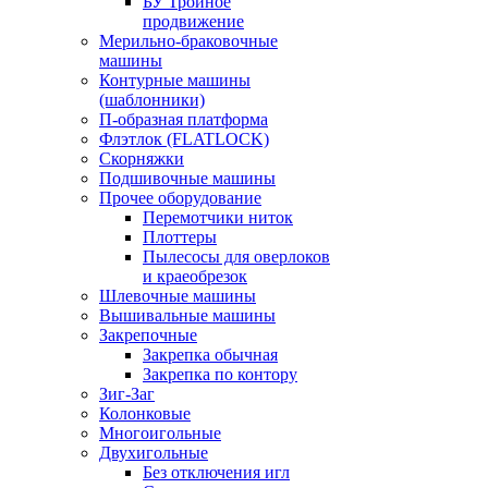
БУ Тройное
продвижение
Мерильно-браковочные
машины
Контурные машины
(шаблонники)
П-образная платформа
Флэтлок (FLATLOCK)
Скорняжки
Подшивочные машины
Прочее оборудование
Перемотчики ниток
Плоттеры
Пылесосы для оверлоков
и краеобрезок
Шлевочные машины
Вышивальные машины
Закрепочные
Закрепка обычная
Закрепка по контору
Зиг-Заг
Колонковые
Многоигольные
Двухигольные
Без отключения игл