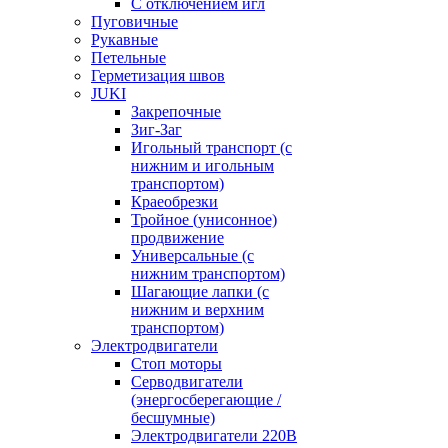
С отключением игл
Пуговичные
Рукавные
Петельные
Герметизация швов
JUKI
Закрепочные
Зиг-Заг
Игольный транспорт (с
нижним и игольным
транспортом)
Краеобрезки
Тройное (унисонное)
продвижение
Универсальные (с
нижним транспортом)
Шагающие лапки (с
нижним и верхним
транспортом)
Электродвигатели
Стоп моторы
Серводвигатели
(энергосберегающие /
бесшумные)
Электродвигатели 220В