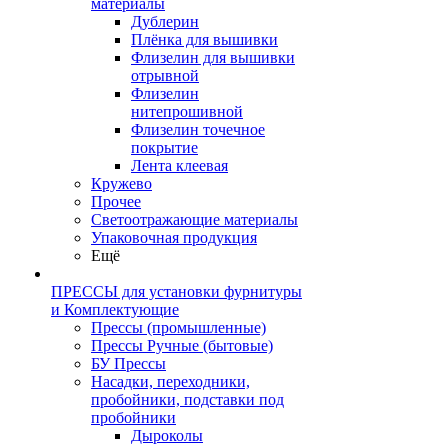
материалы
Дублерин
Плёнка для вышивки
Флизелин для вышивки
отрывной
Флизелин
нитепрошивной
Флизелин точечное
покрытие
Лента клеевая
Кружево
Прочее
Светоотражающие материалы
Упаковочная продукция
Ещё
ПРЕССЫ для установки фурнитуры
и Комплектующие
Прессы (промышленные)
Прессы Ручные (бытовые)
БУ Прессы
Насадки, переходники,
пробойники, подставки под
пробойники
Дыроколы