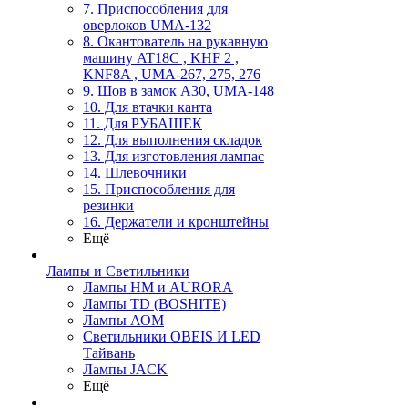
7. Приспособления для
оверлоков UMA-132
8. Окантователь на рукавную
машину AT18C , KHF 2 ,
KNF8A , UMA-267, 275, 276
9. Шов в замок А30, UMA-148
10. Для втачки канта
11. Для РУБАШЕК
12. Для выполнения складок
13. Для изготовления лампас
14. Шлевочники
15. Приспособления для
резинки
16. Держатели и кронштейны
Ещё
Лампы и Светильники
Лампы HM и AURORA
Лампы TD (BOSHITE)
Лампы АОМ
Светильники OBEIS И LED
Тайвань
Лампы JACK
Ещё