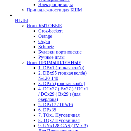
Электроприводы
Принадлежности для БШМ
ИГЛЫ
Иглы БЫТОВЫЕ
Groz-beckert
Orange
Organ
Schmetz
Булавки портновские
Ручные иглы
Иглы ПРОМЫШЛЕННЫЕ
1. DBx1 (тонкая колба)
2. DBx95 (тонкая колба)
№120-140
3. DPx5 (толстая колба)
4. DCx27 ( Bx27 ) / DCx1
/ DCx29 ( Bx29 ) (для
оверлока)
5. DPx17 / DPx16
6. DPx35
7. TQx1 Пуговичная
8. TQx7 Пуговичная
9. UYx128 GAS (TV x 3)
Для Плоскошовных