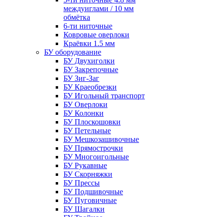
междуиглами / 10 мм
обмётка
6-ти ниточные
Ковровые оверлоки
Краёвки 1.5 мм
БУ оборудование
БУ Двухиголки
БУ Закрепочные
БУ Зиг-Заг
БУ Краеобрезки
БУ Игольный транспорт
БУ Оверлоки
БУ Колонки
БУ Плоскошовки
БУ Петельные
БУ Мешкозашивочные
БУ Прямострочки
БУ Многоигольные
БУ Рукавные
БУ Скорняжки
БУ Прессы
БУ Подшивочные
БУ Пуговичные
БУ Шагалки