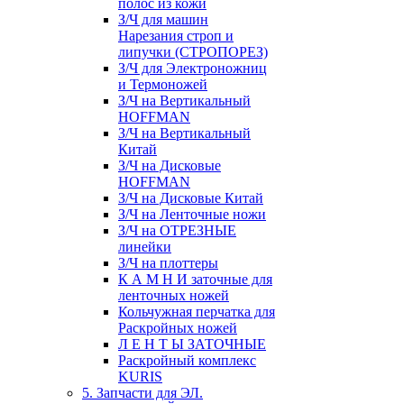
полос из кожи
З/Ч для машин
Нарезания строп и
липучки (СТРОПОРЕЗ)
З/Ч для Электроножниц
и Термоножей
З/Ч на Вертикальный
HOFFMAN
З/Ч на Вертикальный
Китай
З/Ч на Дисковые
HOFFMAN
З/Ч на Дисковые Китай
З/Ч на Ленточные ножи
З/Ч на ОТРЕЗНЫЕ
линейки
З/Ч на плоттеры
К А М Н И заточные для
ленточных ножей
Кольчужная перчатка для
Раскройных ножей
Л Е Н Т Ы ЗАТОЧНЫЕ
Раскройный комплекс
KURIS
5. Запчасти для ЭЛ.