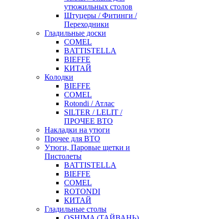
утюжильных столов
Штуцеры / Фитинги /
Переходники
Гладильные доски
COMEL
BATTISTELLA
BIEFFE
КИТАЙ
Колодки
BIEFFE
COMEL
Rotondi / Атлас
SILTER / LELIT /
ПРОЧЕЕ ВТО
Накладки на утюги
Прочее для ВТО
Утюги, Паровые щетки и
Пистолеты
BATTISTELLA
BIEFFE
COMEL
ROTONDI
КИТАЙ
Гладильные столы
OSHIMA (ТАЙВАНЬ)