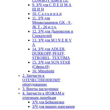
COWBOY 9266 и т.п.
9. З/Ч для С П Е Ц М А
Ш И Н
10. С а л ь н и к и
11. З/Ч для
Мешкозашивок GK - 9 ,
JK T - 26 и т.д.
12. З/Ч для Дыроколов и
Спекателей
13. З/Ч для M I N E R V
A
14. З/Ч для ADLER,
DURKOPP, PFAFF,
STROBEL, TEXTIMA
15. З/Ч для SUN STAR
(Сфера-Н)
16. Mitsubishi
2. Запчасти к
ОТЕЧЕСТВЕННОМУ
оборудованию
3. Винты расходники
4. Запчасти к НОЖАМ и
отрезным линейкам
З/Ч для Бейкорезки
З/Ч для машин нарезания