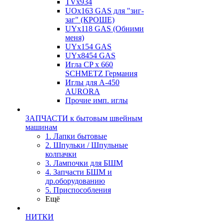
TVх934
UOx163 GAS для "зиг-
заг" (КРОШЕ)
UYx118 GAS (Обними
меня)
UYx154 GAS
UYx8454 GAS
Игла CP х 660
SCHMETZ Германия
Иглы для А-450
AURORA
Прочие имп. иглы
ЗАПЧАСТИ к бытовым швейным
машинам
1. Лапки бытовые
2. Шпульки / Шпульные
колпачки
3. Лампочки для БШМ
4. Запчасти БШМ и
др.оборудованию
5. Приспособления
Ещё
НИТКИ