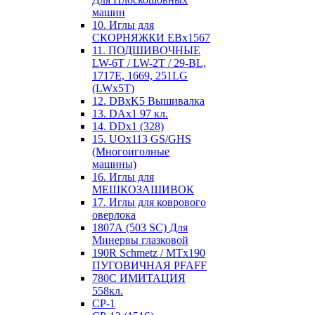
машин
10. Иглы для
СКОРНЯЖКИ EBx1567
11. ПОДШИВОЧНЫЕ
LW-6T / LW-2T / 29-BL,
1717E, 1669, 251LG
(LWx5T)
12. DBxK5 Вышивалка
13. DAx1 97 кл.
14. DDx1 (328)
15. UOx113 GS/GHS
(Многоиголные
машины)
16. Иглы для
МЕШКОЗАШИВОК
17. Иглы для коврового
оверлока
1807А (503 SC) Для
Минервы глазковой
190R Schmetz / MTx190
ПУГОВИЧНАЯ PFAFF
780С ИМИТАЦИЯ
558кл.
CP-1