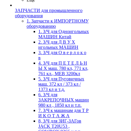
ЗАПЧАСТИ для промышленного
оборудования
1. Запчасти к ИМПОРТНОМУ
оборудованию
1. З/Ч для Одноигольных
МАШИН Китай
2. З/Ч для Д В У Х
игольных МАШИН
3. З/Ч для О в е р л о к о
в
4. З/Ч для П Е Т Е Л Ь Н
Ы Х маш. 780 кл, 771 кл,
761 кл., MEB 3200кл
5. З/Ч для Пуговичных
маш. 372 кл / 373 кл /
1373 кл и т.д.
6. З/Ч для
ЗАКРЕПОЧНЫХ машин
980 кл , 1850 кл и т.п.
7. З/Ч к машинам для Т Р
И К О Т А Ж А
8, З/Ч для ЗИГ-ЗАГов
JACK Т20U53 ,