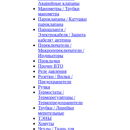
Аварийные клапаны
Манометры / Трубки
манометра
Пароклапаны / Катушки
пароклапана
Парошланги /
Электрокабеля / Защита
кабеля+ антенна
Переключатели /
Микропереключатели /
Индикаторы
Прокладки
Прочее ВТО
Реле давления
Розетки / Вилки /
Предохранители
Ручки
Термостаты /
Терморегуляторы /
Термопредохранители
Трубки / Линейки
мерительные
ТЭНЫ
Хомуты
Чехлы / Ткань для