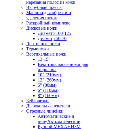
нарезания полос из кожи
Вырубные прессы
Машина для обрезки и
удаления ниток
Раскройный комплекс
Дисковые ножи
Диаметр 100-125
Диаметр 50-70
Ленточные ножи
Термоножи
Вертикальные ножи
13-15"
Векртикальные ножи для
поролона
10" (210мм)
12" (260мм)
5" (80мм)
6" (110мм)
8" (160мм)
Бейкорезки
Дыроколы / спекатели
Отрезные линейки
Автоматические и
полуАвтоматические
Ручной МЕХАНИЗМ