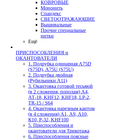
КОВРОВЫЕ
Мононить
Спандекс
СВЕТООТРАЖАЮЩИЕ
Вышивальные
Прочие специальные
нитки
Ещё
ПРИСПОСОБЛЕНИЯ и
ОКАНТОВАТЕЛИ
1. Подрубка одинарная А75D
(S75D), А75U (S75U)
2. Подрубка двойная
(Рубильники А11)
3. Окантовка готовой тесьмой
(в 2 сложения, пополам) А4,
АТ-18, KHF12, KHF18, LP-2,
TR-15 / S64
4. Окантовка нарезным кантом
(в 4 сложения) А1, А9, А10,
К10, Р-32, KHF100
5. Приспособления и
окантователи для Трикотажа
6. Приспособления поясные