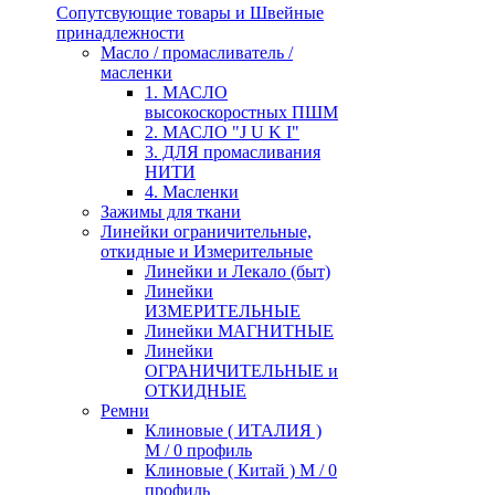
Сопутсвующие товары и Швейные
принадлежности
Масло / промасливатель /
масленки
1. МАСЛО
высокоскоростных ПШМ
2. МАСЛО "J U K I"
3. ДЛЯ промасливания
НИТИ
4. Масленки
Зажимы для ткани
Линейки ограничительные,
откидные и Измерительные
Линейки и Лекало (быт)
Линейки
ИЗМЕРИТЕЛЬНЫЕ
Линейки МАГНИТНЫЕ
Линейки
ОГРАНИЧИТЕЛЬНЫЕ и
ОТКИДНЫЕ
Ремни
Клиновые ( ИТАЛИЯ )
М / 0 профиль
Клиновые ( Китай ) М / 0
профиль