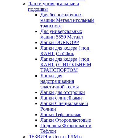
Лапки универсальные и
подошвы
Для беспосадочных
машин Металл игольный
транспорт
Для универсальных
машин 5550 Металл
Лапки DURKOPP
Лапки для кедера ( под
КАНТ ) 5550кл.
Лапки для кедера ( под
КАНТ ) С ИГОЛЬНЫМ
ТРАНСПОРТОМ
Лапки для
надстрачивания
эластичной тесмы
Лапки для отстрочки
Лапки с линейками
Лапки Специальные и
Ролики
Лапки Тефлоновые
Лапки Фторопластовые
Подошвы Фторопласт и
Тефлон
ЛЕЗВИЯ и Ленты РЛМ и