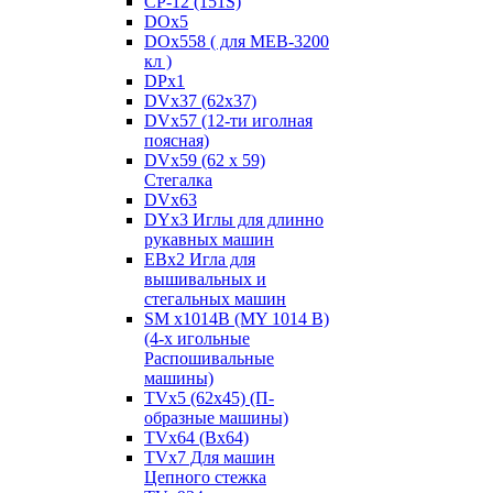
CP-12 (151S)
DOx5
DOx558 ( для MEB-3200
кл )
DPx1
DVx37 (62x37)
DVx57 (12-ти иголная
поясная)
DVx59 (62 x 59)
Стегалка
DVx63
DYx3 Иглы для длинно
рукавных машин
EBx2 Игла для
вышивальных и
стегальных машин
SM x1014B (MY 1014 B)
(4-х игольные
Распошивальные
машины)
TVх5 (62х45) (П-
образные машины)
TVх64 (Вх64)
TVх7 Для машин
Цепного стежка