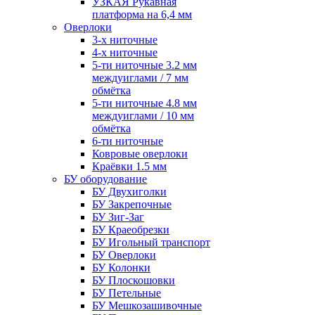
УЗКАЯ Рукавная
платформа на 6,4 мм
Оверлоки
3-х ниточные
4-х ниточные
5-ти ниточные 3.2 мм
междуиглами / 7 мм
обмётка
5-ти ниточные 4.8 мм
междуиглами / 10 мм
обмётка
6-ти ниточные
Ковровые оверлоки
Краёвки 1.5 мм
БУ оборудование
БУ Двухиголки
БУ Закрепочные
БУ Зиг-Заг
БУ Краеобрезки
БУ Игольный транспорт
БУ Оверлоки
БУ Колонки
БУ Плоскошовки
БУ Петельные
БУ Мешкозашивочные