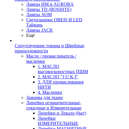
Лампы HM и AURORA
Лампы TD (BOSHITE)
Лампы АОМ
Светильники OBEIS И LED
Тайвань
Лампы JACK
Ещё
Сопутсвующие товары и Швейные
принадлежности
Масло / промасливатель /
масленки
1. МАСЛО
высокоскоростных ПШМ
2. МАСЛО "J U K I"
3. ДЛЯ промасливания
НИТИ
4. Масленки
Зажимы для ткани
Линейки ограничительные,
откидные и Измерительные
Линейки и Лекало (быт)
Линейки
ИЗМЕРИТЕЛЬНЫЕ
Линейки МАГНИТНЫЕ