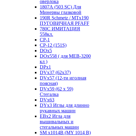
оверлока
1807А (503 SC) Для
Минервы глазковой
190R Schmetz / MTx190
ПУГОВИЧНАЯ PFAFF
780С ИМИТАЦИЯ
558кл.
CP-1
CP-12 (151S)
DOx5
DOx558 ( для MEB-3200
кл )
DPx1
DVx37 (62x37)
DVx57 (12-ти иголная
поясная)
DVx59 (62 x 59)
Стегалка
DVx63
DYx3 Иглы для длинно
рукавных машин
EBx2 Игла для
вышивальных и
стегальных машин
SM x1014B (MY 1014 B)