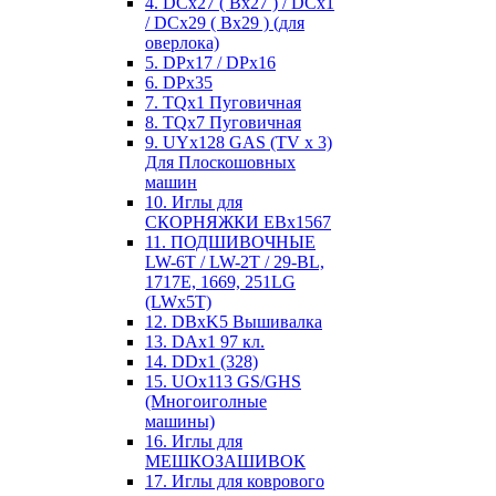
4. DCx27 ( Bx27 ) / DCx1
/ DCx29 ( Bx29 ) (для
оверлока)
5. DPx17 / DPx16
6. DPx35
7. TQx1 Пуговичная
8. TQx7 Пуговичная
9. UYx128 GAS (TV x 3)
Для Плоскошовных
машин
10. Иглы для
СКОРНЯЖКИ EBx1567
11. ПОДШИВОЧНЫЕ
LW-6T / LW-2T / 29-BL,
1717E, 1669, 251LG
(LWx5T)
12. DBxK5 Вышивалка
13. DAx1 97 кл.
14. DDx1 (328)
15. UOx113 GS/GHS
(Многоиголные
машины)
16. Иглы для
МЕШКОЗАШИВОК
17. Иглы для коврового