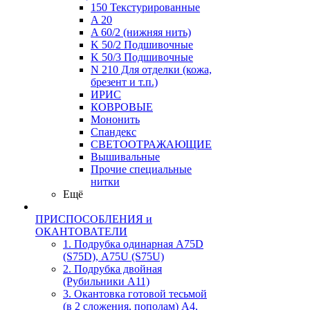
150 Текстурированные
A 20
A 60/2 (нижняя нить)
K 50/2 Подшивочные
K 50/3 Подшивочные
N 210 Для отделки (кожа,
брезент и т.п.)
ИРИС
КОВРОВЫЕ
Мононить
Спандекс
СВЕТООТРАЖАЮЩИЕ
Вышивальные
Прочие специальные
нитки
Ещё
ПРИСПОСОБЛЕНИЯ и
ОКАНТОВАТЕЛИ
1. Подрубка одинарная А75D
(S75D), А75U (S75U)
2. Подрубка двойная
(Рубильники А11)
3. Окантовка готовой тесьмой
(в 2 сложения, пополам) А4,