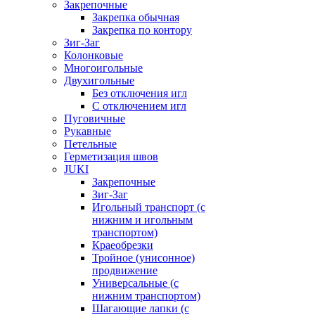
Закрепочные
Закрепка обычная
Закрепка по контору
Зиг-Заг
Колонковые
Многоигольные
Двухигольные
Без отключения игл
С отключением игл
Пуговичные
Рукавные
Петельные
Герметизация швов
JUKI
Закрепочные
Зиг-Заг
Игольный транспорт (с
нижним и игольным
транспортом)
Краеобрезки
Тройное (унисонное)
продвижение
Универсальные (с
нижним транспортом)
Шагающие лапки (с