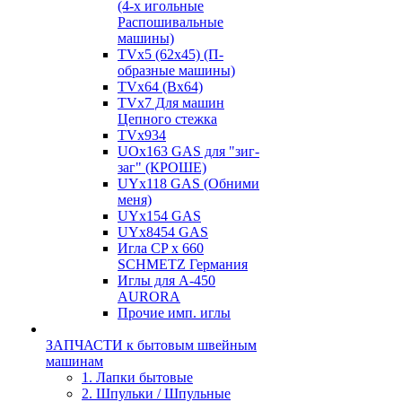
(4-х игольные
Распошивальные
машины)
TVх5 (62х45) (П-
образные машины)
TVх64 (Вх64)
TVх7 Для машин
Цепного стежка
TVх934
UOx163 GAS для "зиг-
заг" (КРОШЕ)
UYx118 GAS (Обними
меня)
UYx154 GAS
UYx8454 GAS
Игла CP х 660
SCHMETZ Германия
Иглы для А-450
AURORA
Прочие имп. иглы
ЗАПЧАСТИ к бытовым швейным
машинам
1. Лапки бытовые
2. Шпульки / Шпульные