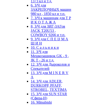
1373 кл и т.д.
6. З/Ч для
ЗАКРЕПОЧНЫХ машин
980 кл , 1850 кл и т.п.
7. З/Ч к машинам для Т Р
И К О Т А Ж А
8, З/Ч для ЗИГ-ЗАГов
JACK Т20U53 ,
COWBOY 9266 и т.п.
9. З/Ч для С П Е Ц М А
Ш И Н
10. С а л ь н и к и
11. З/Ч для
Мешкозашивок GK - 9 ,
JK T - 26 и т.д.
12. З/Ч для Дыроколов и
Спекателей
13. З/Ч для M I N E R V
A
14. З/Ч для ADLER,
DURKOPP, PFAFF,
STROBEL, TEXTIMA
15. З/Ч для SUN STAR
(Сфера-Н)
16. Mitsubishi