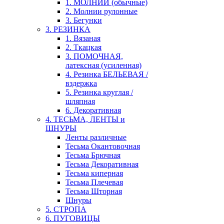
1. МОЛНИИ (обычные)
2. Молнии рулонные
3. Бегунки
3. РЕЗИНКА
1. Вязаная
2. Ткацкая
3. ПОМОЧНАЯ,
латексная (усиленная)
4. Резинка БЕЛЬЕВАЯ /
вздержка
5. Резинка круглая /
шляпная
6. Декоративная
4. ТЕСЬМА, ЛЕНТЫ и
ШНУРЫ
Ленты различные
Тесьма Окантовочная
Тесьма Брючная
Тесьма Декоративная
Тесьма киперная
Тесьма Плечевая
Тесьма Шторная
Шнуры
5. СТРОПА
6. ПУГОВИЦЫ