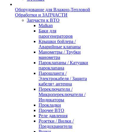
Оборудование для Влажно-Тепловой
Обработки и ЗАПЧАСТИ
Запчасти к ВТО
Malkan
Баки для
парогенераторов
Крышки бойлера /
Аварийные клапаны
Манометры / Трубки
манометра
Пароклапаны / Катушки
пароклапана
Парошланги /
Электрокабеля / Защита
кабеля+ антенна
Переключатели /
Микропереключатели /
Индикаторы
Прокладки
Прочее ВТО
Реле давления
Розетки / Вилки /
Предохранители
Ручки