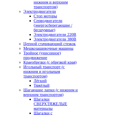
нижним и верхним
транспортом)
Электродвигатели
Стоп моторы
Серводвигатели
(энергосберегающие /
бесшумные)
Электродвигатели 220В
Электродвигатели 380В
Цепной стачивающий стежок
Мешкозашивочные машины
Тройное (унисонное)
продвижение
Краеобрезки (с обрезкой края)
Игольный транспорт (с
нижним и игольным
транспортом)
Лёгкий
Тяжёлый
Шагающие лапки (с нижним и
верхним транспортом)
Шагалки
СВЕРХТЯЖЕЛЫЕ
материалы
Шагалки с