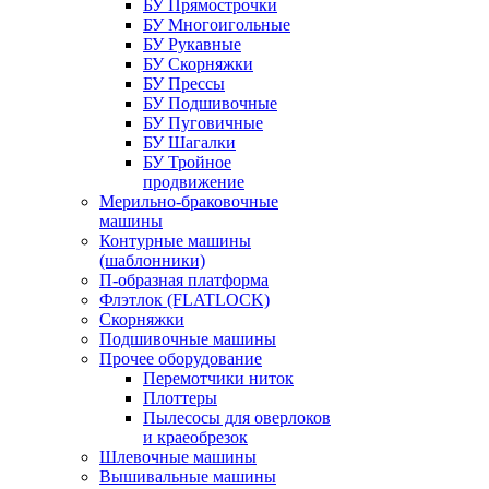
БУ Прямострочки
БУ Многоигольные
БУ Рукавные
БУ Скорняжки
БУ Прессы
БУ Подшивочные
БУ Пуговичные
БУ Шагалки
БУ Тройное
продвижение
Мерильно-браковочные
машины
Контурные машины
(шаблонники)
П-образная платформа
Флэтлок (FLATLOCK)
Скорняжки
Подшивочные машины
Прочее оборудование
Перемотчики ниток
Плоттеры
Пылесосы для оверлоков
и краеобрезок
Шлевочные машины
Вышивальные машины