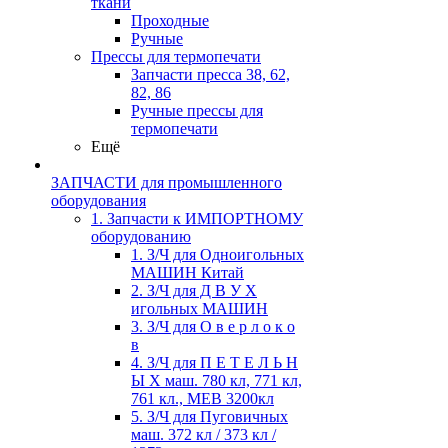
ткани
Проходные
Ручные
Прессы для термопечати
Запчасти пресса 38, 62,
82, 86
Ручные прессы для
термопечати
Ещё
ЗАПЧАСТИ для промышленного
оборудования
1. Запчасти к ИМПОРТНОМУ
оборудованию
1. З/Ч для Одноигольных
МАШИН Китай
2. З/Ч для Д В У Х
игольных МАШИН
3. З/Ч для О в е р л о к о
в
4. З/Ч для П Е Т Е Л Ь Н
Ы Х маш. 780 кл, 771 кл,
761 кл., MEB 3200кл
5. З/Ч для Пуговичных
маш. 372 кл / 373 кл /