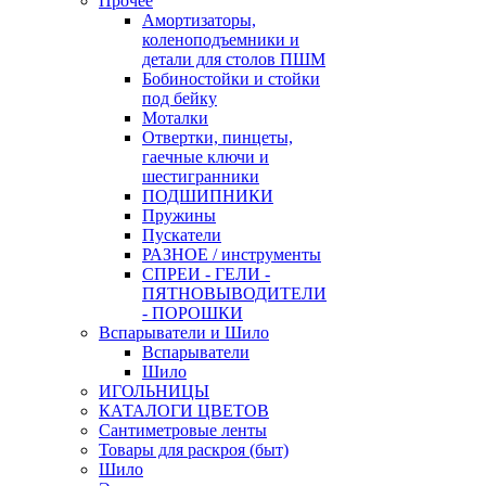
Прочее
Амортизаторы,
коленоподъемники и
детали для столов ПШМ
Бобиностойки и стойки
под бейку
Моталки
Отвертки, пинцеты,
гаечные ключи и
шестигранники
ПОДШИПНИКИ
Пружины
Пускатели
РАЗНОЕ / инструменты
СПРЕИ - ГЕЛИ -
ПЯТНОВЫВОДИТЕЛИ
- ПОРОШКИ
Вспарыватели и Шило
Вспарыватели
Шило
ИГОЛЬНИЦЫ
КАТАЛОГИ ЦВЕТОВ
Сантиметровые ленты
Товары для раскроя (быт)
Шило