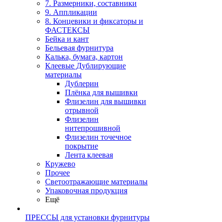
7. Размерники, составники
9. Аппликации
8. Концевики и фиксаторы и
ФАСТЕКСЫ
Бейка и кант
Бельевая фурнитура
Калька, бумага, картон
Клеевые Дублирующие
материалы
Дублерин
Плёнка для вышивки
Флизелин для вышивки
отрывной
Флизелин
нитепрошивной
Флизелин точечное
покрытие
Лента клеевая
Кружево
Прочее
Светоотражающие материалы
Упаковочная продукция
Ещё
ПРЕССЫ для установки фурнитуры