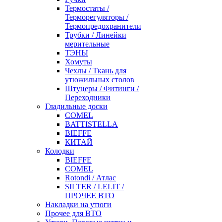
Термостаты /
Терморегуляторы /
Термопредохранители
Трубки / Линейки
мерительные
ТЭНЫ
Хомуты
Чехлы / Ткань для
утюжильных столов
Штуцеры / Фитинги /
Переходники
Гладильные доски
COMEL
BATTISTELLA
BIEFFE
КИТАЙ
Колодки
BIEFFE
COMEL
Rotondi / Атлас
SILTER / LELIT /
ПРОЧЕЕ ВТО
Накладки на утюги
Прочее для ВТО