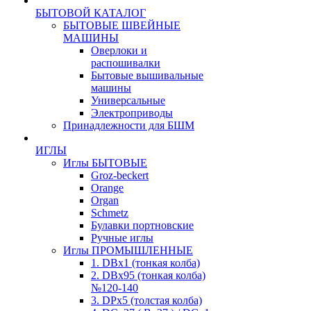
БЫТОВОЙ КАТАЛОГ
БЫТОВЫЕ ШВЕЙНЫЕ
МАШИНЫ
Оверлоки и
распошивалки
Бытовые вышивальные
машины
Универсальные
Электроприводы
Принадлежности для БШМ
ИГЛЫ
Иглы БЫТОВЫЕ
Groz-beckert
Orange
Organ
Schmetz
Булавки портновские
Ручные иглы
Иглы ПРОМЫШЛЕННЫЕ
1. DBx1 (тонкая колба)
2. DBx95 (тонкая колба)
№120-140
3. DPx5 (толстая колба)