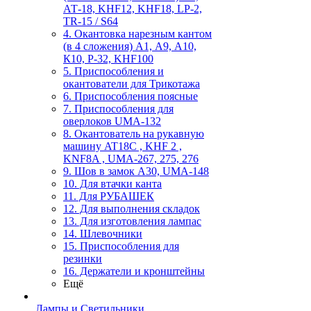
АТ-18, KHF12, KHF18, LP-2,
TR-15 / S64
4. Окантовка нарезным кантом
(в 4 сложения) А1, А9, А10,
К10, Р-32, KHF100
5. Приспособления и
окантователи для Трикотажа
6. Приспособления поясные
7. Приспособления для
оверлоков UMA-132
8. Окантователь на рукавную
машину AT18C , KHF 2 ,
KNF8A , UMA-267, 275, 276
9. Шов в замок А30, UMA-148
10. Для втачки канта
11. Для РУБАШЕК
12. Для выполнения складок
13. Для изготовления лампас
14. Шлевочники
15. Приспособления для
резинки
16. Держатели и кронштейны
Ещё
Лампы и Светильники