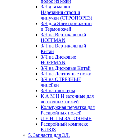
полос из кожи
З/Ч для машин
Нарезания строп и
липучки (СТРОПОРЕЗ)
З/Ч для Электроножниц
и Термоножей
З/Ч на Вертикальный
HOFFMAN
З/Ч на Вертикальный
Китай
З/Ч на Дисковые
HOFFMAN
З/Ч на Дисковые Китай
З/Ч на Ленточные ножи
З/Ч на ОТРЕЗНЫЕ
линейки
З/Ч на плоттеры
К А М Н И заточные для
ленточных ножей
Кольчужная перчатка для
Раскройных ножей
Л Е Н Т Ы ЗАТОЧНЫЕ
Раскройный комплекс
KURIS
5. Запчасти для ЭЛ.