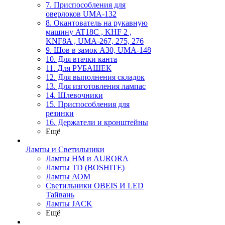
7. Приспособления для
оверлоков UMA-132
8. Окантователь на рукавную
машину AT18C , KHF 2 ,
KNF8A , UMA-267, 275, 276
9. Шов в замок А30, UMA-148
10. Для втачки канта
11. Для РУБАШЕК
12. Для выполнения складок
13. Для изготовления лампас
14. Шлевочники
15. Приспособления для
резинки
16. Держатели и кронштейны
Ещё
Лампы и Светильники
Лампы HM и AURORA
Лампы TD (BOSHITE)
Лампы АОМ
Светильники OBEIS И LED
Тайвань
Лампы JACK
Ещё