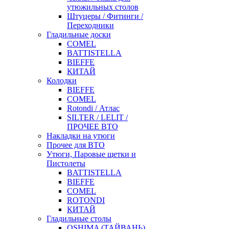
утюжильных столов
Штуцеры / Фитинги /
Переходники
Гладильные доски
COMEL
BATTISTELLA
BIEFFE
КИТАЙ
Колодки
BIEFFE
COMEL
Rotondi / Атлас
SILTER / LELIT /
ПРОЧЕЕ ВТО
Накладки на утюги
Прочее для ВТО
Утюги, Паровые щетки и
Пистолеты
BATTISTELLA
BIEFFE
COMEL
ROTONDI
КИТАЙ
Гладильные столы
OSHIMA (ТАЙВАНЬ)