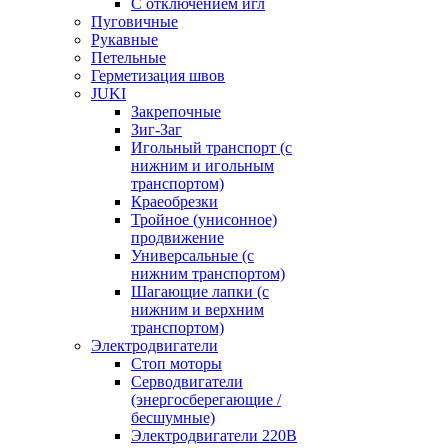
С отключением игл
Пуговичные
Рукавные
Петельные
Герметизация швов
JUKI
Закрепочные
Зиг-Заг
Игольный транспорт (с
нижним и игольным
транспортом)
Краеобрезки
Тройное (унисонное)
продвижение
Универсальные (с
нижним транспортом)
Шагающие лапки (с
нижним и верхним
транспортом)
Электродвигатели
Стоп моторы
Серводвигатели
(энергосберегающие /
бесшумные)
Электродвигатели 220В