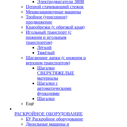
Электродвигатели 380В
Цепной стачивающий стежок
Мешкозашивочные машины
Тройное (унисонное)
продвижение
Краеобрезки (с обрезкой края)
Игольный транспорт (с
нижним и игольным
транспортом)
Лёгкий
Тяжёлый
Шагающие лапки (с нижним и
верхним транспортом)
Шагалки
СВЕРХТЯЖЕЛЫЕ
материалы
Шагалки с
автоматическими
функциями
Шагалки
Ещё
РАСКРОЙНОЕ ОБОРУДОВАНИЕ
БУ Раскройное оборудование
Двоильные машины и