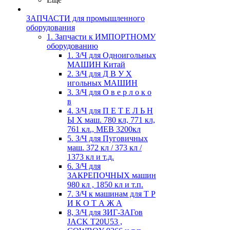
ЗАПЧАСТИ для промышленного
оборудования
1. Запчасти к ИМПОРТНОМУ
оборудованию
1. З/Ч для Одноигольных
МАШИН Китай
2. З/Ч для Д В У Х
игольных МАШИН
3. З/Ч для О в е р л о к о
в
4. З/Ч для П Е Т Е Л Ь Н
Ы Х маш. 780 кл, 771 кл,
761 кл., MEB 3200кл
5. З/Ч для Пуговичных
маш. 372 кл / 373 кл /
1373 кл и т.д.
6. З/Ч для
ЗАКРЕПОЧНЫХ машин
980 кл , 1850 кл и т.п.
7. З/Ч к машинам для Т Р
И К О Т А Ж А
8, З/Ч для ЗИГ-ЗАГов
JACK Т20U53 ,