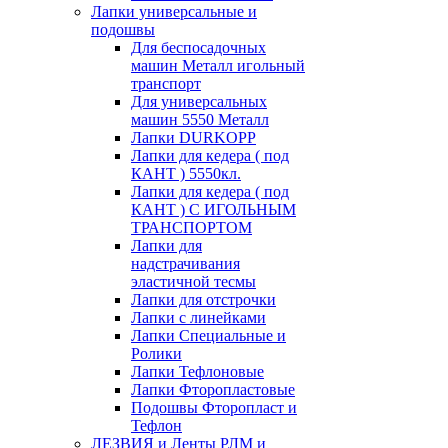
Лапки универсальные и
подошвы
Для беспосадочных
машин Металл игольный
транспорт
Для универсальных
машин 5550 Металл
Лапки DURKOPP
Лапки для кедера ( под
КАНТ ) 5550кл.
Лапки для кедера ( под
КАНТ ) С ИГОЛЬНЫМ
ТРАНСПОРТОМ
Лапки для
надстрачивания
эластичной тесмы
Лапки для отстрочки
Лапки с линейками
Лапки Специальные и
Ролики
Лапки Тефлоновые
Лапки Фторопластовые
Подошвы Фторопласт и
Тефлон
ЛЕЗВИЯ и Ленты РЛМ и