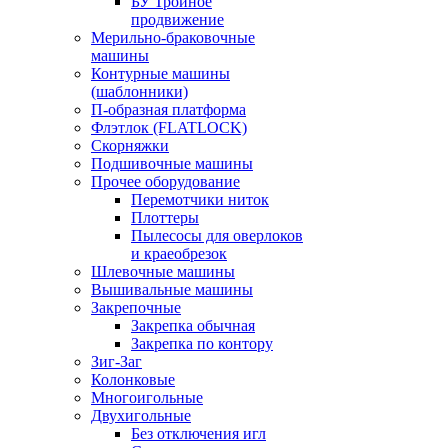
БУ Тройное
продвижение
Мерильно-браковочные
машины
Контурные машины
(шаблонники)
П-образная платформа
Флэтлок (FLATLOCK)
Скорняжки
Подшивочные машины
Прочее оборудование
Перемотчики ниток
Плоттеры
Пылесосы для оверлоков
и краеобрезок
Шлевочные машины
Вышивальные машины
Закрепочные
Закрепка обычная
Закрепка по контору
Зиг-Заг
Колонковые
Многоигольные
Двухигольные
Без отключения игл