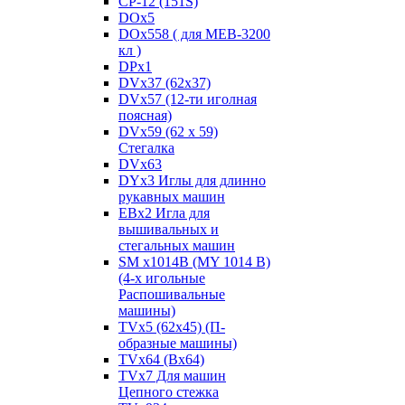
CP-12 (151S)
DOx5
DOx558 ( для MEB-3200
кл )
DPx1
DVx37 (62x37)
DVx57 (12-ти иголная
поясная)
DVx59 (62 x 59)
Стегалка
DVx63
DYx3 Иглы для длинно
рукавных машин
EBx2 Игла для
вышивальных и
стегальных машин
SM x1014B (MY 1014 B)
(4-х игольные
Распошивальные
машины)
TVх5 (62х45) (П-
образные машины)
TVх64 (Вх64)
TVх7 Для машин
Цепного стежка