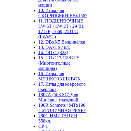
машин
10. Иглы для
СКОРНЯЖКИ EBx1567
11. ПОДШИВОЧНЫЕ
LW-6T / LW-2T / 29-BL,
1717E, 1669, 251LG
(LWx5T)
12. DBxK5 Вышивалка
13. DAx1 97 кл.
14. DDx1 (328)
15. UOx113 GS/GHS
(Многоиголные
машины)
16. Иглы для
МЕШКОЗАШИВОК
17. Иглы для коврового
оверлока
1807А (503 SC) Для
Минервы глазковой
190R Schmetz / MTx190
ПУГОВИЧНАЯ PFAFF
780С ИМИТАЦИЯ
558кл.
CP-1