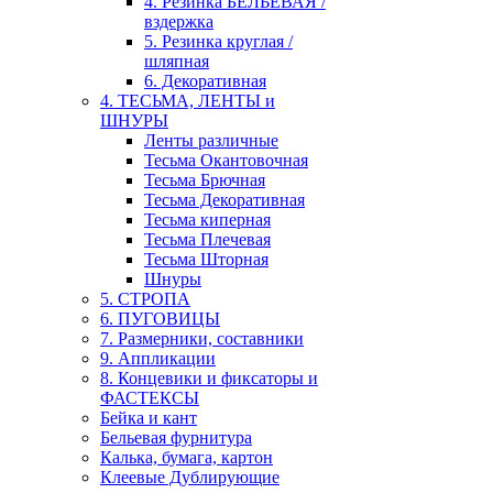
4. Резинка БЕЛЬЕВАЯ /
вздержка
5. Резинка круглая /
шляпная
6. Декоративная
4. ТЕСЬМА, ЛЕНТЫ и
ШНУРЫ
Ленты различные
Тесьма Окантовочная
Тесьма Брючная
Тесьма Декоративная
Тесьма киперная
Тесьма Плечевая
Тесьма Шторная
Шнуры
5. СТРОПА
6. ПУГОВИЦЫ
7. Размерники, составники
9. Аппликации
8. Концевики и фиксаторы и
ФАСТЕКСЫ
Бейка и кант
Бельевая фурнитура
Калька, бумага, картон
Клеевые Дублирующие