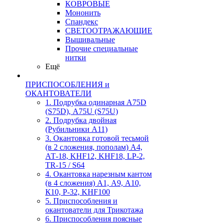
КОВРОВЫЕ
Мононить
Спандекс
СВЕТООТРАЖАЮЩИЕ
Вышивальные
Прочие специальные
нитки
Ещё
ПРИСПОСОБЛЕНИЯ и
ОКАНТОВАТЕЛИ
1. Подрубка одинарная А75D
(S75D), А75U (S75U)
2. Подрубка двойная
(Рубильники А11)
3. Окантовка готовой тесьмой
(в 2 сложения, пополам) А4,
АТ-18, KHF12, KHF18, LP-2,
TR-15 / S64
4. Окантовка нарезным кантом
(в 4 сложения) А1, А9, А10,
К10, Р-32, KHF100
5. Приспособления и
окантователи для Трикотажа
6. Приспособления поясные