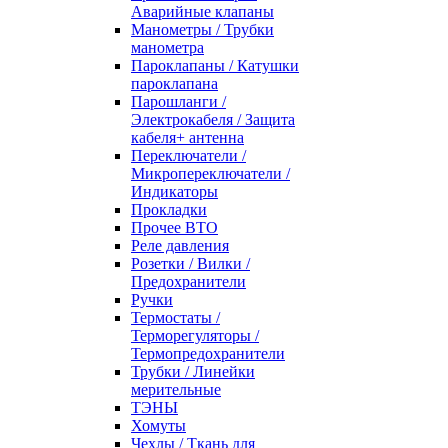
Аварийные клапаны
Манометры / Трубки
манометра
Пароклапаны / Катушки
пароклапана
Парошланги /
Электрокабеля / Защита
кабеля+ антенна
Переключатели /
Микропереключатели /
Индикаторы
Прокладки
Прочее ВТО
Реле давления
Розетки / Вилки /
Предохранители
Ручки
Термостаты /
Терморегуляторы /
Термопредохранители
Трубки / Линейки
мерительные
ТЭНЫ
Хомуты
Чехлы / Ткань для