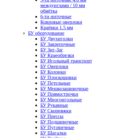
междуиглами / 10 мм
обмётка
6-ти ниточные
Ковровые оверлоки
Краёвки 1.5 мм
БУ оборудование
БУ Двухиголки
БУ Закрепочные
БУ Зиг-Заг
БУ Краеобрезки
БУ Игольный транспорт
БУ Оверлоки
БУ Колонки
БУ Плоскошовки
БУ Петельные
БУ Мешкозашивочные
БУ Прямострочки
БУ Многоигольные
БУ Рукавные
БУ Скорняжки
БУ Прессы
БУ Подшивочные
БУ Пуговичные
БУ Шагалки