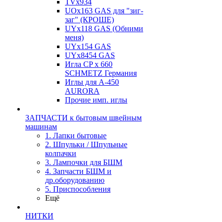
TVх934
UOx163 GAS для "зиг-
заг" (КРОШЕ)
UYx118 GAS (Обними
меня)
UYx154 GAS
UYx8454 GAS
Игла CP х 660
SCHMETZ Германия
Иглы для А-450
AURORA
Прочие имп. иглы
ЗАПЧАСТИ к бытовым швейным
машинам
1. Лапки бытовые
2. Шпульки / Шпульные
колпачки
3. Лампочки для БШМ
4. Запчасти БШМ и
др.оборудованию
5. Приспособления
Ещё
НИТКИ