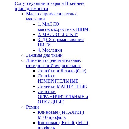
Сопутсвующие товары и Швейные
принадлежности
Масло / промасливатель /
масленки
1. МАСЛО
высокоскоростных ПШМ
2. МАСЛО "J U K I"
3. ДЛЯ промасливания
НИТИ
4. Масленки
Зажимы для ткани
Линейки ограничительные,
откидные и Измерительные
Линейки и Лекало (быт)
Линейки
ИЗМЕРИТЕЛЬНЫЕ
Линейки МАГНИТНЫЕ
Линейки
ОГРАНИЧИТЕЛЬНЫЕ и
ОТКИДНЫЕ
Ремни
Клиновые ( ИТАЛИЯ )
М / 0 профиль
Клиновые ( Китай ) М / 0
профиль