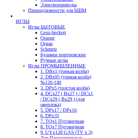
Электроприводы
Принадлежности для БШМ
ИГЛЫ
Иглы БЫТОВЫЕ
Groz-beckert
Orange
Organ
Schmetz
Булавки портновские
Ручные иглы
Иглы ПРОМЫШЛЕННЫЕ
1. DBx1 (тонкая колба)
2. DBx95 (тонкая колба)
№120-140
3. DPx5 (толстая колба)
4. DCx27 ( Bx27 ) / DCx1
/ DCx29 ( Bx29 ) (для
оверлока)
5. DPx17 / DPx16
6. DPx35
7. TQx1 Пуговичная
8. TQx7 Пуговичная
9. UYx128 GAS (TV x 3)
Для Плоскошовных