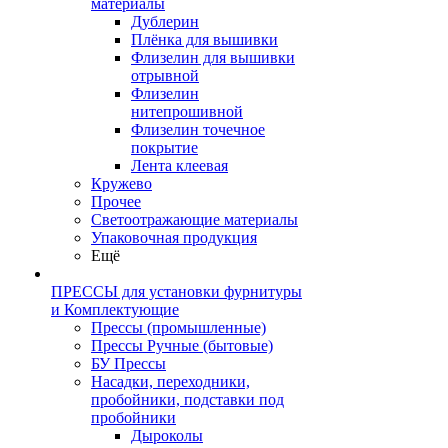
материалы
Дублерин
Плёнка для вышивки
Флизелин для вышивки
отрывной
Флизелин
нитепрошивной
Флизелин точечное
покрытие
Лента клеевая
Кружево
Прочее
Светоотражающие материалы
Упаковочная продукция
Ещё
ПРЕССЫ для установки фурнитуры
и Комплектующие
Прессы (промышленные)
Прессы Ручные (бытовые)
БУ Прессы
Насадки, переходники,
пробойники, подставки под
пробойники
Дыроколы