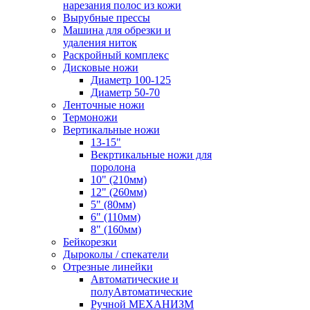
нарезания полос из кожи
Вырубные прессы
Машина для обрезки и
удаления ниток
Раскройный комплекс
Дисковые ножи
Диаметр 100-125
Диаметр 50-70
Ленточные ножи
Термоножи
Вертикальные ножи
13-15"
Векртикальные ножи для
поролона
10" (210мм)
12" (260мм)
5" (80мм)
6" (110мм)
8" (160мм)
Бейкорезки
Дыроколы / спекатели
Отрезные линейки
Автоматические и
полуАвтоматические
Ручной МЕХАНИЗМ