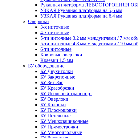
Рукавная платформа ЛЕВОСТОРОННЯЯ 
УЗКАЯ Рукавная платформа на 5,6 мм
УЗКАЯ Рукавная платформа на 6,4 мм
Оверлоки
3-х ниточные
4-х ниточные
5-ти ниточные 3.2 мм междуиглами / 7 мм об
5-ти ниточные 4.8 мм междуиглами / 10 мм о
6-ти ниточные
Ковровые оверлоки
Краёвки 1.5 мм
БУ оборудование
БУ Двухиголки
БУ Закрепочные
БУ Зиг-Заг
БУ Краеобрезки
БУ Игольный транспорт
БУ Оверлоки
БУ Колонки
БУ Плоскошовки
БУ Петельные
БУ Мешкозашивочные
БУ Прямострочки
БУ Многоигольные
БУ Рукавные