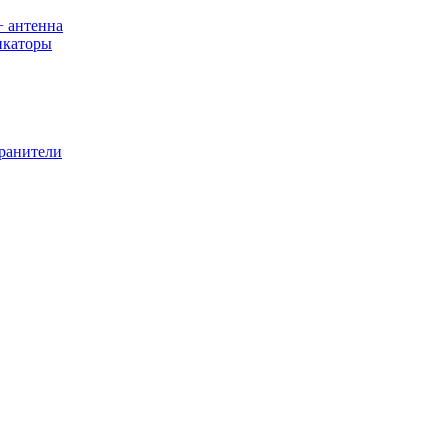
+ антенна
икаторы
хранители