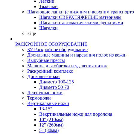
Лёгкий
Тяжёлый
Шагающие лапки (с нижним и верхним транспорто
Шагалки СВЕРХТЯЖЕЛЫЕ материалы
Шагалки с автоматическими функциями
Шагалки
Ещё
РАСКРОЙНОЕ ОБОРУДОВАНИЕ
БУ Раскройное оборудование
Двоильные машины и нарезания полос из кожи
Вырубные прессы
Машина для обрезки и удаления ниток
Раскройный комплекс
Дисковые ножи
Диаметр 100-125
Диаметр 50-70
Ленточные ножи
Термоножи
Вертикальные ножи
13-15"
Векртикальные ножи для поролона
10" (210мм)
12" (260мм)
5" (80мм)