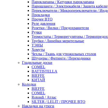
Пароклапаны / Катушки пароклапана
Парошланги / Электрокабеля / Защита кабеля
Переключатели / Микропереключатели / Инд
Прокладки
Прочее ВТО
Реле давления
Розетки / Вилки / Предохранители
Ручки
Термостаты / Терморегуляторы / Термопредо
Трубки / Линейки мерительные
ТЭНЫ
Хомуты
Чехлы / Ткань для утюжильных столов
Штуцеры / Фитинги / Переходники
Гладильные доски
COMEL
BATTISTELLA
BIEFFE
КИТАЙ
Колодки
BIEFFE
COMEL
Rotondi / Атлас
SILTER / LELIT / ПРОЧЕЕ ВТО
Накладки на утюги