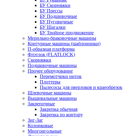
БУ Скорняжки
БУ Прессы
БУ Подшивочные
БУ Пуговичные
БУ Шагалки
БУ Тройное продвижение
Мерильно-браковочные машины
Контурные машины (шаблонники)
П-образная платформа
Флэтлок (FLATLOCK)
Скорняжки
Подшивочные машины
Прочее оборудование
Перемотчики ниток
Плоттеры
Пылесосы для оверлоков и краеобрезок
Шлевочные машины
Вышивальные машины
Закрепочные
Закрепка обычная
Закрепка по контору
Зиг-Заг
Колонковые
Многоигольные