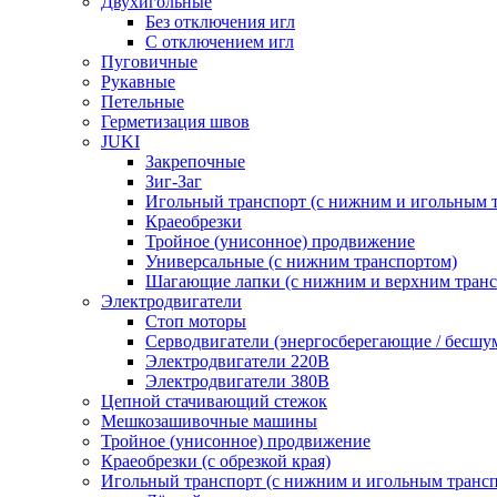
Двухигольные
Без отключения игл
С отключением игл
Пуговичные
Рукавные
Петельные
Герметизация швов
JUKI
Закрепочные
Зиг-Заг
Игольный транспорт (с нижним и игольным 
Краеобрезки
Тройное (унисонное) продвижение
Универсальные (с нижним транспортом)
Шагающие лапки (с нижним и верхним транс
Электродвигатели
Стоп моторы
Серводвигатели (энергосберегающие / бесшу
Электродвигатели 220В
Электродвигатели 380В
Цепной стачивающий стежок
Мешкозашивочные машины
Тройное (унисонное) продвижение
Краеобрезки (с обрезкой края)
Игольный транспорт (с нижним и игольным транс