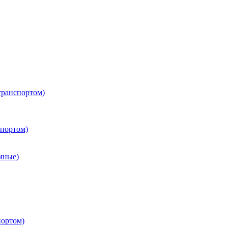
транспортом)
портом)
мные)
портом)