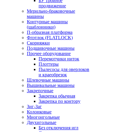
БУ Тройное
продвижение
Мерильно-браковочные
машины
Контурные машины
(шаблонники)
П-образная платформа
Флэтлок (FLATLOCK)
Скорняжки
Подшивочные машины
Прочее оборудование
Перемотчики ниток
Плоттеры
Пылесосы для оверлоков
и краеобрезок
Шлевочные машины
Вышивальные машины
Закрепочные
Закрепка обычная
Закрепка по контору
Зиг-Заг
Колонковые
Многоигольные
Двухигольные
Без отключения игл