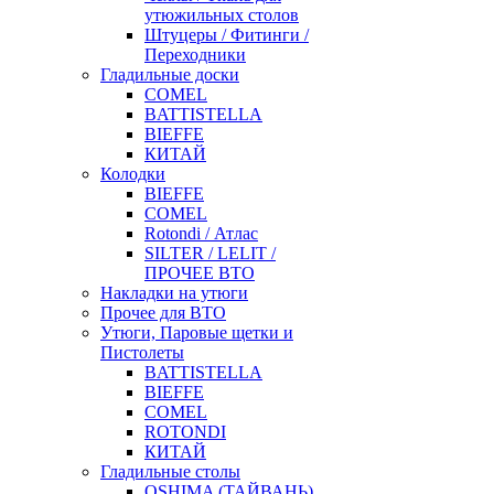
утюжильных столов
Штуцеры / Фитинги /
Переходники
Гладильные доски
COMEL
BATTISTELLA
BIEFFE
КИТАЙ
Колодки
BIEFFE
COMEL
Rotondi / Атлас
SILTER / LELIT /
ПРОЧЕЕ ВТО
Накладки на утюги
Прочее для ВТО
Утюги, Паровые щетки и
Пистолеты
BATTISTELLA
BIEFFE
COMEL
ROTONDI
КИТАЙ
Гладильные столы
OSHIMA (ТАЙВАНЬ)