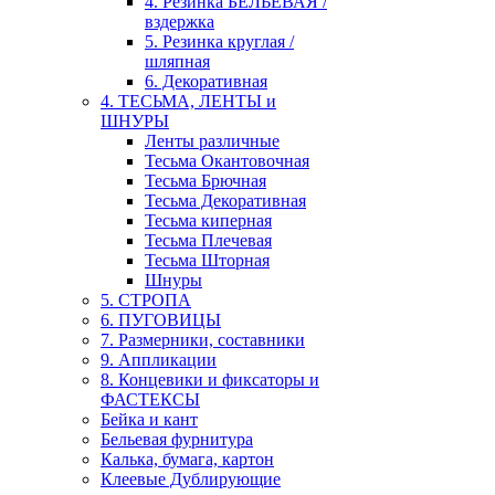
4. Резинка БЕЛЬЕВАЯ /
вздержка
5. Резинка круглая /
шляпная
6. Декоративная
4. ТЕСЬМА, ЛЕНТЫ и
ШНУРЫ
Ленты различные
Тесьма Окантовочная
Тесьма Брючная
Тесьма Декоративная
Тесьма киперная
Тесьма Плечевая
Тесьма Шторная
Шнуры
5. СТРОПА
6. ПУГОВИЦЫ
7. Размерники, составники
9. Аппликации
8. Концевики и фиксаторы и
ФАСТЕКСЫ
Бейка и кант
Бельевая фурнитура
Калька, бумага, картон
Клеевые Дублирующие