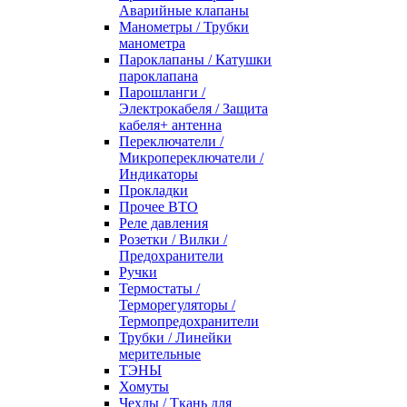
Аварийные клапаны
Манометры / Трубки
манометра
Пароклапаны / Катушки
пароклапана
Парошланги /
Электрокабеля / Защита
кабеля+ антенна
Переключатели /
Микропереключатели /
Индикаторы
Прокладки
Прочее ВТО
Реле давления
Розетки / Вилки /
Предохранители
Ручки
Термостаты /
Терморегуляторы /
Термопредохранители
Трубки / Линейки
мерительные
ТЭНЫ
Хомуты
Чехлы / Ткань для