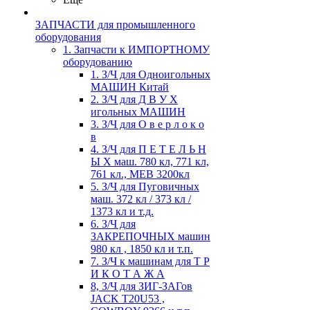
ЗАПЧАСТИ для промышленного
оборудования
1. Запчасти к ИМПОРТНОМУ
оборудованию
1. З/Ч для Одноигольных
МАШИН Китай
2. З/Ч для Д В У Х
игольных МАШИН
3. З/Ч для О в е р л о к о
в
4. З/Ч для П Е Т Е Л Ь Н
Ы Х маш. 780 кл, 771 кл,
761 кл., MEB 3200кл
5. З/Ч для Пуговичных
маш. 372 кл / 373 кл /
1373 кл и т.д.
6. З/Ч для
ЗАКРЕПОЧНЫХ машин
980 кл , 1850 кл и т.п.
7. З/Ч к машинам для Т Р
И К О Т А Ж А
8, З/Ч для ЗИГ-ЗАГов
JACK Т20U53 ,