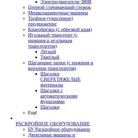
Электродвигатели 380В
Цепной стачивающий стежок
Мешкозашивочные машины
Тройное (унисонное)
продвижение
Краеобрезки (с обрезкой края)
Игольный транспорт (с
нижним и игольным
транспортом)
Лёгкий
Тяжёлый
Шагающие лапки (с нижним и
верхним транспортом)
Шагалки
СВЕРХТЯЖЕЛЫЕ
материалы
Шагалки с
автоматическими
функциями
Шагалки
Ещё
РАСКРОЙНОЕ ОБОРУДОВАНИЕ
БУ Раскройное оборудование
Двоильные машины и