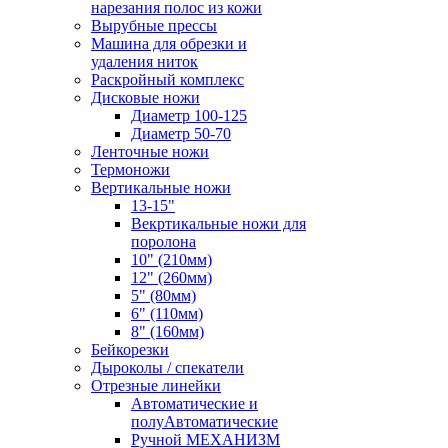
нарезания полос из кожи
Вырубные прессы
Машина для обрезки и
удаления ниток
Раскройный комплекс
Дисковые ножи
Диаметр 100-125
Диаметр 50-70
Ленточные ножи
Термоножи
Вертикальные ножи
13-15"
Векртикальные ножи для
поролона
10" (210мм)
12" (260мм)
5" (80мм)
6" (110мм)
8" (160мм)
Бейкорезки
Дыроколы / спекатели
Отрезные линейки
Автоматические и
полуАвтоматические
Ручной МЕХАНИЗМ