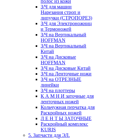
полос из кожи
З/Ч для машин
Нарезания строп и
липучки (СТРОПОРЕЗ)
З/Ч для Электроножниц
и Термоножей
З/Ч на Вертикальный
HOFFMAN
З/Ч на Вертикальный
Китай
З/Ч на Дисковые
HOFFMAN
З/Ч на Дисковые Китай
З/Ч на Ленточные ножи
З/Ч на ОТРЕЗНЫЕ
линейки
З/Ч на плоттеры
К А М Н И заточные для
ленточных ножей
Кольчужная перчатка для
Раскройных ножей
Л Е Н Т Ы ЗАТОЧНЫЕ
Раскройный комплекс
KURIS
5. Запчасти для ЭЛ.