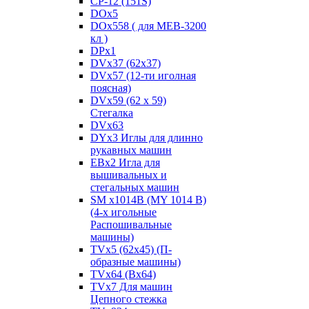
CP-12 (151S)
DOx5
DOx558 ( для MEB-3200
кл )
DPx1
DVx37 (62x37)
DVx57 (12-ти иголная
поясная)
DVx59 (62 x 59)
Стегалка
DVx63
DYx3 Иглы для длинно
рукавных машин
EBx2 Игла для
вышивальных и
стегальных машин
SM x1014B (MY 1014 B)
(4-х игольные
Распошивальные
машины)
TVх5 (62х45) (П-
образные машины)
TVх64 (Вх64)
TVх7 Для машин
Цепного стежка