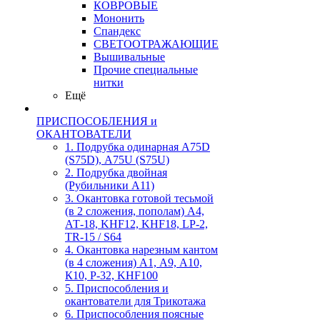
КОВРОВЫЕ
Мононить
Спандекс
СВЕТООТРАЖАЮЩИЕ
Вышивальные
Прочие специальные
нитки
Ещё
ПРИСПОСОБЛЕНИЯ и
ОКАНТОВАТЕЛИ
1. Подрубка одинарная А75D
(S75D), А75U (S75U)
2. Подрубка двойная
(Рубильники А11)
3. Окантовка готовой тесьмой
(в 2 сложения, пополам) А4,
АТ-18, KHF12, KHF18, LP-2,
TR-15 / S64
4. Окантовка нарезным кантом
(в 4 сложения) А1, А9, А10,
К10, Р-32, KHF100
5. Приспособления и
окантователи для Трикотажа
6. Приспособления поясные