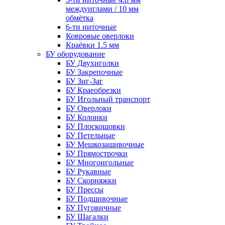
междуиглами / 10 мм
обмётка
6-ти ниточные
Ковровые оверлоки
Краёвки 1.5 мм
БУ оборудование
БУ Двухиголки
БУ Закрепочные
БУ Зиг-Заг
БУ Краеобрезки
БУ Игольный транспорт
БУ Оверлоки
БУ Колонки
БУ Плоскошовки
БУ Петельные
БУ Мешкозашивочные
БУ Прямострочки
БУ Многоигольные
БУ Рукавные
БУ Скорняжки
БУ Прессы
БУ Подшивочные
БУ Пуговичные
БУ Шагалки