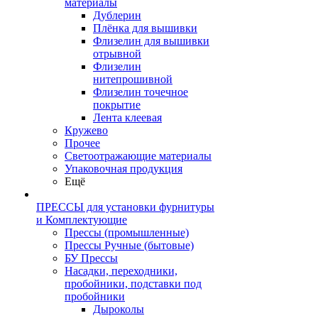
материалы
Дублерин
Плёнка для вышивки
Флизелин для вышивки
отрывной
Флизелин
нитепрошивной
Флизелин точечное
покрытие
Лента клеевая
Кружево
Прочее
Светоотражающие материалы
Упаковочная продукция
Ещё
ПРЕССЫ для установки фурнитуры
и Комплектующие
Прессы (промышленные)
Прессы Ручные (бытовые)
БУ Прессы
Насадки, переходники,
пробойники, подставки под
пробойники
Дыроколы