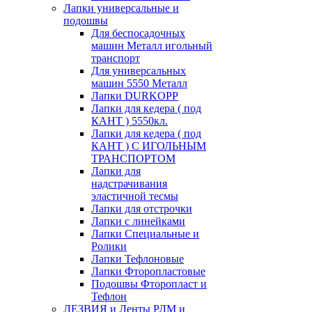
Лапки универсальные и
подошвы
Для беспосадочных
машин Металл игольный
транспорт
Для универсальных
машин 5550 Металл
Лапки DURKOPP
Лапки для кедера ( под
КАНТ ) 5550кл.
Лапки для кедера ( под
КАНТ ) С ИГОЛЬНЫМ
ТРАНСПОРТОМ
Лапки для
надстрачивания
эластичной тесмы
Лапки для отстрочки
Лапки с линейками
Лапки Специальные и
Ролики
Лапки Тефлоновые
Лапки Фторопластовые
Подошвы Фторопласт и
Тефлон
ЛЕЗВИЯ и Ленты РЛМ и