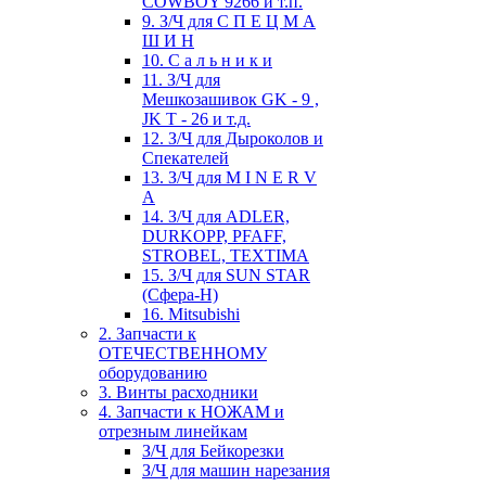
COWBOY 9266 и т.п.
9. З/Ч для С П Е Ц М А
Ш И Н
10. С а л ь н и к и
11. З/Ч для
Мешкозашивок GK - 9 ,
JK T - 26 и т.д.
12. З/Ч для Дыроколов и
Спекателей
13. З/Ч для M I N E R V
A
14. З/Ч для ADLER,
DURKOPP, PFAFF,
STROBEL, TEXTIMA
15. З/Ч для SUN STAR
(Сфера-Н)
16. Mitsubishi
2. Запчасти к
ОТЕЧЕСТВЕННОМУ
оборудованию
3. Винты расходники
4. Запчасти к НОЖАМ и
отрезным линейкам
З/Ч для Бейкорезки
З/Ч для машин нарезания