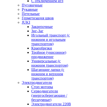
С отключением игл
Пуговичные
Рукавные
Петельные
Герметизация швов
JUKI
Закрепочные
Зиг-Заг
Игольный транспорт (с
нижним и игольным
транспортом)
Краеобрезки
Тройное (унисонное)
продвижение
Универсальные (с
нижним транспортом)
Шагающие лапки (с
нижним и верхним
транспортом)
Электродвигатели
Стоп моторы
Серводвигатели
(энергосберегающие /
бесшумные)
Электродвигатели 220В