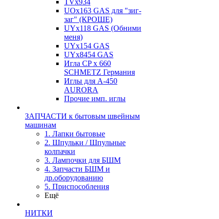
TVх934
UOx163 GAS для "зиг-
заг" (КРОШЕ)
UYx118 GAS (Обними
меня)
UYx154 GAS
UYx8454 GAS
Игла CP х 660
SCHMETZ Германия
Иглы для А-450
AURORA
Прочие имп. иглы
ЗАПЧАСТИ к бытовым швейным
машинам
1. Лапки бытовые
2. Шпульки / Шпульные
колпачки
3. Лампочки для БШМ
4. Запчасти БШМ и
др.оборудованию
5. Приспособления
Ещё
НИТКИ