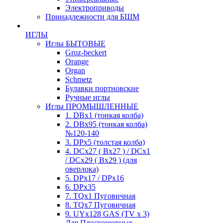
Электроприводы
Принадлежности для БШМ
ИГЛЫ
Иглы БЫТОВЫЕ
Groz-beckert
Orange
Organ
Schmetz
Булавки портновские
Ручные иглы
Иглы ПРОМЫШЛЕННЫЕ
1. DBx1 (тонкая колба)
2. DBx95 (тонкая колба)
№120-140
3. DPx5 (толстая колба)
4. DCx27 ( Bx27 ) / DCx1
/ DCx29 ( Bx29 ) (для
оверлока)
5. DPx17 / DPx16
6. DPx35
7. TQx1 Пуговичная
8. TQx7 Пуговичная
9. UYx128 GAS (TV x 3)
Для Плоскошовных