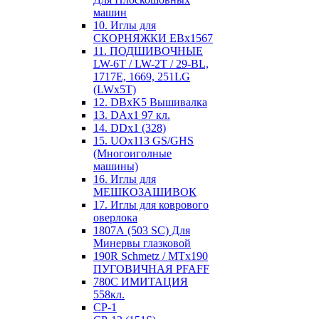
машин
10. Иглы для
СКОРНЯЖКИ EBx1567
11. ПОДШИВОЧНЫЕ
LW-6T / LW-2T / 29-BL,
1717E, 1669, 251LG
(LWx5T)
12. DBxK5 Вышивалка
13. DAx1 97 кл.
14. DDx1 (328)
15. UOx113 GS/GHS
(Многоиголные
машины)
16. Иглы для
МЕШКОЗАШИВОК
17. Иглы для коврового
оверлока
1807А (503 SC) Для
Минервы глазковой
190R Schmetz / MTx190
ПУГОВИЧНАЯ PFAFF
780С ИМИТАЦИЯ
558кл.
CP-1