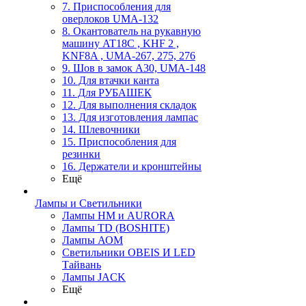
7. Приспособления для
оверлоков UMA-132
8. Окантователь на рукавную
машину AT18C , KHF 2 ,
KNF8A , UMA-267, 275, 276
9. Шов в замок А30, UMA-148
10. Для втачки канта
11. Для РУБАШЕК
12. Для выполнения складок
13. Для изготовления лампас
14. Шлевочники
15. Приспособления для
резинки
16. Держатели и кронштейны
Ещё
Лампы и Светильники
Лампы HM и AURORA
Лампы TD (BOSHITE)
Лампы АОМ
Светильники OBEIS И LED
Тайвань
Лампы JACK
Ещё