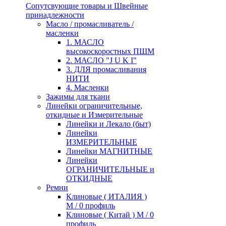
Сопутсвующие товары и Швейные
принадлежности
Масло / промасливатель /
масленки
1. МАСЛО
высокоскоростных ПШМ
2. МАСЛО "J U K I"
3. ДЛЯ промасливания
НИТИ
4. Масленки
Зажимы для ткани
Линейки ограничительные,
откидные и Измерительные
Линейки и Лекало (быт)
Линейки
ИЗМЕРИТЕЛЬНЫЕ
Линейки МАГНИТНЫЕ
Линейки
ОГРАНИЧИТЕЛЬНЫЕ и
ОТКИДНЫЕ
Ремни
Клиновые ( ИТАЛИЯ )
М / 0 профиль
Клиновые ( Китай ) М / 0
профиль