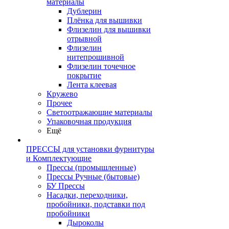
материалы
Дублерин
Плёнка для вышивки
Флизелин для вышивки
отрывной
Флизелин
нитепрошивной
Флизелин точечное
покрытие
Лента клеевая
Кружево
Прочее
Светоотражающие материалы
Упаковочная продукция
Ещё
ПРЕССЫ для установки фурнитуры
и Комплектующие
Прессы (промышленные)
Прессы Ручные (бытовые)
БУ Прессы
Насадки, переходники,
пробойники, подставки под
пробойники
Дыроколы