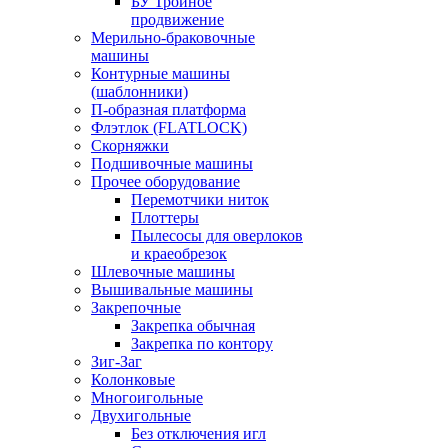
БУ Тройное
продвижение
Мерильно-браковочные
машины
Контурные машины
(шаблонники)
П-образная платформа
Флэтлок (FLATLOCK)
Скорняжки
Подшивочные машины
Прочее оборудование
Перемотчики ниток
Плоттеры
Пылесосы для оверлоков
и краеобрезок
Шлевочные машины
Вышивальные машины
Закрепочные
Закрепка обычная
Закрепка по контору
Зиг-Заг
Колонковые
Многоигольные
Двухигольные
Без отключения игл