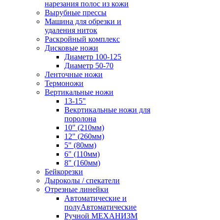
нарезания полос из кожи
Вырубные прессы
Машина для обрезки и
удаления ниток
Раскройный комплекс
Дисковые ножи
Диаметр 100-125
Диаметр 50-70
Ленточные ножи
Термоножи
Вертикальные ножи
13-15"
Векртикальные ножи для
поролона
10" (210мм)
12" (260мм)
5" (80мм)
6" (110мм)
8" (160мм)
Бейкорезки
Дыроколы / спекатели
Отрезные линейки
Автоматические и
полуАвтоматические
Ручной МЕХАНИЗМ