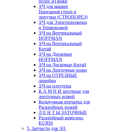
полос из кожи
З/Ч для машин
Нарезания строп и
липучки (СТРОПОРЕЗ)
З/Ч для Электроножниц
и Термоножей
З/Ч на Вертикальный
HOFFMAN
З/Ч на Вертикальный
Китай
З/Ч на Дисковые
HOFFMAN
З/Ч на Дисковые Китай
З/Ч на Ленточные ножи
З/Ч на ОТРЕЗНЫЕ
линейки
З/Ч на плоттеры
К А М Н И заточные для
ленточных ножей
Кольчужная перчатка для
Раскройных ножей
Л Е Н Т Ы ЗАТОЧНЫЕ
Раскройный комплекс
KURIS
5. Запчасти для ЭЛ.