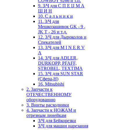
COWBOY 9266 и т.п.
9. З/Ч для С П Е Ц М А
Ш И Н
10. С а л ь н и к и
11. З/Ч для
Мешкозашивок GK - 9 ,
JK T - 26 и т.д.
12. З/Ч для Дыроколов и
Спекателей
13. З/Ч для M I N E R V
A
14. З/Ч для ADLER,
DURKOPP, PFAFF,
STROBEL, TEXTIMA
15. З/Ч для SUN STAR
(Сфера-Н)
16. Mitsubishi
2. Запчасти к
ОТЕЧЕСТВЕННОМУ
оборудованию
3. Винты расходники
4. Запчасти к НОЖАМ и
отрезным линейкам
З/Ч для Бейкорезки
З/Ч для машин нарезания