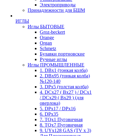
Электроприводы
Принадлежности для БШМ
ИГЛЫ
Иглы БЫТОВЫЕ
Groz-beckert
Orange
Organ
Schmetz
Булавки портновские
Ручные иглы
Иглы ПРОМЫШЛЕННЫЕ
1. DBx1 (тонкая колба)
2. DBx95 (тонкая колба)
№120-140
3. DPx5 (толстая колба)
4. DCx27 ( Bx27 ) / DCx1
/ DCx29 ( Bx29 ) (для
оверлока)
5. DPx17 / DPx16
6. DPx35
7. TQx1 Пуговичная
8. TQx7 Пуговичная
9. UYx128 GAS (TV x 3)
Для Плоскошовных