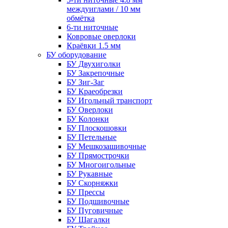
междуиглами / 10 мм
обмётка
6-ти ниточные
Ковровые оверлоки
Краёвки 1.5 мм
БУ оборудование
БУ Двухиголки
БУ Закрепочные
БУ Зиг-Заг
БУ Краеобрезки
БУ Игольный транспорт
БУ Оверлоки
БУ Колонки
БУ Плоскошовки
БУ Петельные
БУ Мешкозашивочные
БУ Прямострочки
БУ Многоигольные
БУ Рукавные
БУ Скорняжки
БУ Прессы
БУ Подшивочные
БУ Пуговичные
БУ Шагалки