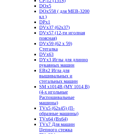
CP-12 (151S)
DOx5
DOx558 ( для MEB-3200
кл )
DPx1
DVx37 (62x37)
DVx57 (12-ти иголная
поясная)
DVx59 (62 x 59)
Стегалка
DVx63
DYx3 Иглы для длинно
рукавных машин
EBx2 Игла для
вышивальных и
стегальных машин
SM x1014B (MY 1014 B)
(4-х игольные
Распошивальные
машины)
TVх5 (62х45) (П-
образные машины)
TVх64 (Вх64)
TVх7 Для машин
Цепного стежка