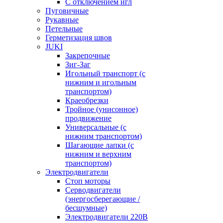
С отключением игл
Пуговичные
Рукавные
Петельные
Герметизация швов
JUKI
Закрепочные
Зиг-Заг
Игольный транспорт (с
нижним и игольным
транспортом)
Краеобрезки
Тройное (унисонное)
продвижение
Универсальные (с
нижним транспортом)
Шагающие лапки (с
нижним и верхним
транспортом)
Электродвигатели
Стоп моторы
Серводвигатели
(энергосберегающие /
бесшумные)
Электродвигатели 220В