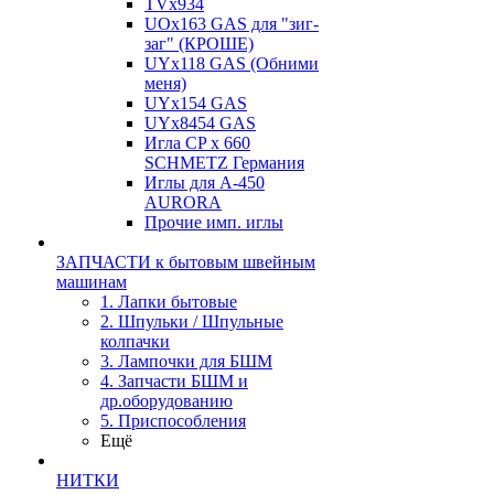
TVх934
UOx163 GAS для "зиг-
заг" (КРОШЕ)
UYx118 GAS (Обними
меня)
UYx154 GAS
UYx8454 GAS
Игла CP х 660
SCHMETZ Германия
Иглы для А-450
AURORA
Прочие имп. иглы
ЗАПЧАСТИ к бытовым швейным
машинам
1. Лапки бытовые
2. Шпульки / Шпульные
колпачки
3. Лампочки для БШМ
4. Запчасти БШМ и
др.оборудованию
5. Приспособления
Ещё
НИТКИ