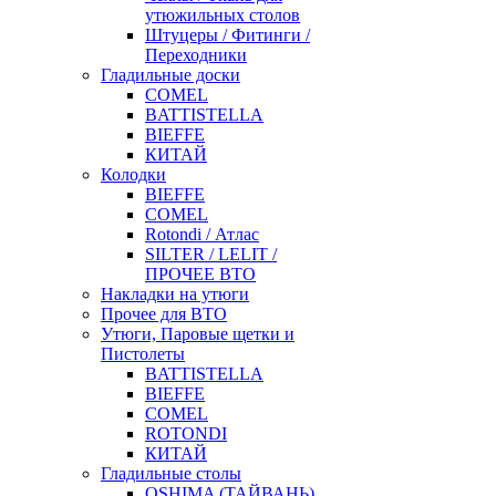
утюжильных столов
Штуцеры / Фитинги /
Переходники
Гладильные доски
COMEL
BATTISTELLA
BIEFFE
КИТАЙ
Колодки
BIEFFE
COMEL
Rotondi / Атлас
SILTER / LELIT /
ПРОЧЕЕ ВТО
Накладки на утюги
Прочее для ВТО
Утюги, Паровые щетки и
Пистолеты
BATTISTELLA
BIEFFE
COMEL
ROTONDI
КИТАЙ
Гладильные столы
OSHIMA (ТАЙВАНЬ)