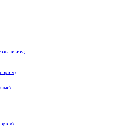
транспортом)
портом)
мные)
портом)