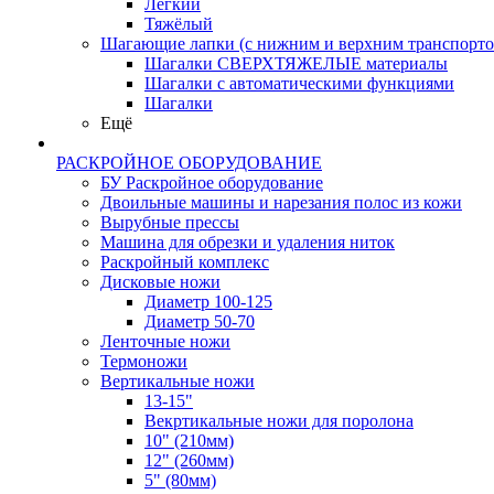
Лёгкий
Тяжёлый
Шагающие лапки (с нижним и верхним транспорто
Шагалки СВЕРХТЯЖЕЛЫЕ материалы
Шагалки с автоматическими функциями
Шагалки
Ещё
РАСКРОЙНОЕ ОБОРУДОВАНИЕ
БУ Раскройное оборудование
Двоильные машины и нарезания полос из кожи
Вырубные прессы
Машина для обрезки и удаления ниток
Раскройный комплекс
Дисковые ножи
Диаметр 100-125
Диаметр 50-70
Ленточные ножи
Термоножи
Вертикальные ножи
13-15"
Векртикальные ножи для поролона
10" (210мм)
12" (260мм)
5" (80мм)