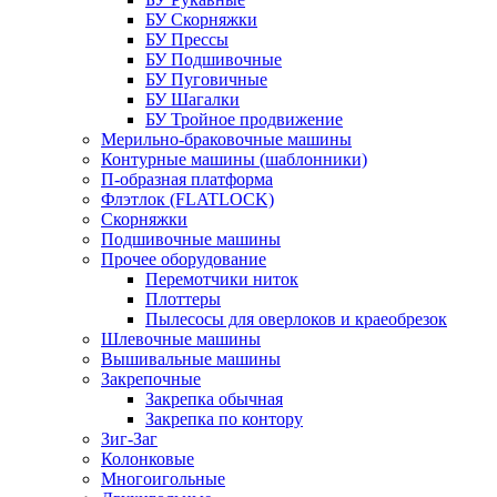
БУ Скорняжки
БУ Прессы
БУ Подшивочные
БУ Пуговичные
БУ Шагалки
БУ Тройное продвижение
Мерильно-браковочные машины
Контурные машины (шаблонники)
П-образная платформа
Флэтлок (FLATLOCK)
Скорняжки
Подшивочные машины
Прочее оборудование
Перемотчики ниток
Плоттеры
Пылесосы для оверлоков и краеобрезок
Шлевочные машины
Вышивальные машины
Закрепочные
Закрепка обычная
Закрепка по контору
Зиг-Заг
Колонковые
Многоигольные