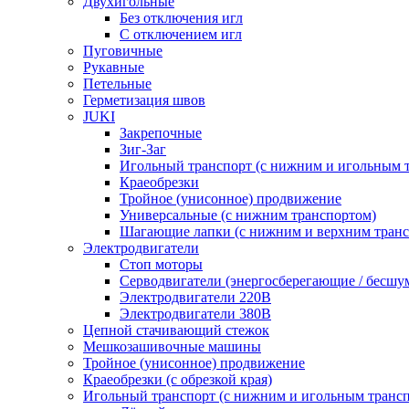
Двухигольные
Без отключения игл
С отключением игл
Пуговичные
Рукавные
Петельные
Герметизация швов
JUKI
Закрепочные
Зиг-Заг
Игольный транспорт (с нижним и игольным 
Краеобрезки
Тройное (унисонное) продвижение
Универсальные (с нижним транспортом)
Шагающие лапки (с нижним и верхним транс
Электродвигатели
Стоп моторы
Серводвигатели (энергосберегающие / бесшу
Электродвигатели 220В
Электродвигатели 380В
Цепной стачивающий стежок
Мешкозашивочные машины
Тройное (унисонное) продвижение
Краеобрезки (с обрезкой края)
Игольный транспорт (с нижним и игольным транс