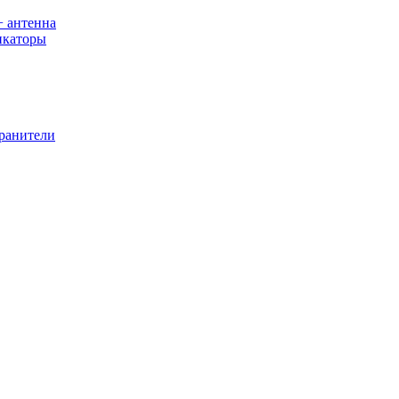
+ антенна
икаторы
хранители