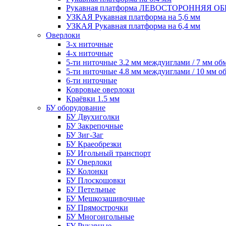
Рукавная платформа ЛЕВОСТОРОННЯЯ 
УЗКАЯ Рукавная платформа на 5,6 мм
УЗКАЯ Рукавная платформа на 6,4 мм
Оверлоки
3-х ниточные
4-х ниточные
5-ти ниточные 3.2 мм междуиглами / 7 мм об
5-ти ниточные 4.8 мм междуиглами / 10 мм о
6-ти ниточные
Ковровые оверлоки
Краёвки 1.5 мм
БУ оборудование
БУ Двухиголки
БУ Закрепочные
БУ Зиг-Заг
БУ Краеобрезки
БУ Игольный транспорт
БУ Оверлоки
БУ Колонки
БУ Плоскошовки
БУ Петельные
БУ Мешкозашивочные
БУ Прямострочки
БУ Многоигольные
БУ Рукавные