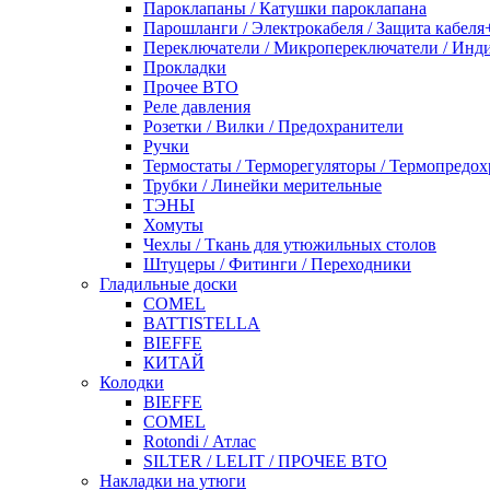
Пароклапаны / Катушки пароклапана
Парошланги / Электрокабеля / Защита кабеля
Переключатели / Микропереключатели / Инд
Прокладки
Прочее ВТО
Реле давления
Розетки / Вилки / Предохранители
Ручки
Термостаты / Терморегуляторы / Термопредо
Трубки / Линейки мерительные
ТЭНЫ
Хомуты
Чехлы / Ткань для утюжильных столов
Штуцеры / Фитинги / Переходники
Гладильные доски
COMEL
BATTISTELLA
BIEFFE
КИТАЙ
Колодки
BIEFFE
COMEL
Rotondi / Атлас
SILTER / LELIT / ПРОЧЕЕ ВТО
Накладки на утюги