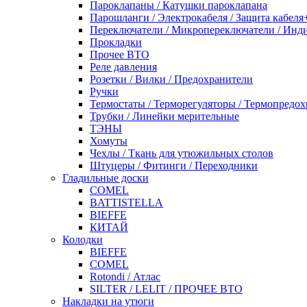
Пароклапаны / Катушки пароклапана
Парошланги / Электрокабеля / Защита кабеля
Переключатели / Микропереключатели / Инд
Прокладки
Прочее ВТО
Реле давления
Розетки / Вилки / Предохранители
Ручки
Термостаты / Терморегуляторы / Термопредо
Трубки / Линейки мерительные
ТЭНЫ
Хомуты
Чехлы / Ткань для утюжильных столов
Штуцеры / Фитинги / Переходники
Гладильные доски
COMEL
BATTISTELLA
BIEFFE
КИТАЙ
Колодки
BIEFFE
COMEL
Rotondi / Атлас
SILTER / LELIT / ПРОЧЕЕ ВТО
Накладки на утюги