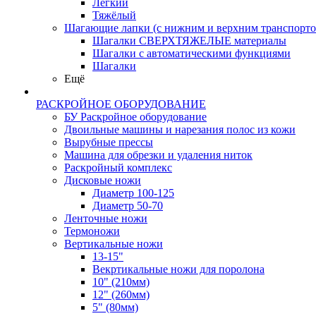
Лёгкий
Тяжёлый
Шагающие лапки (с нижним и верхним транспорто
Шагалки СВЕРХТЯЖЕЛЫЕ материалы
Шагалки с автоматическими функциями
Шагалки
Ещё
РАСКРОЙНОЕ ОБОРУДОВАНИЕ
БУ Раскройное оборудование
Двоильные машины и нарезания полос из кожи
Вырубные прессы
Машина для обрезки и удаления ниток
Раскройный комплекс
Дисковые ножи
Диаметр 100-125
Диаметр 50-70
Ленточные ножи
Термоножи
Вертикальные ножи
13-15"
Векртикальные ножи для поролона
10" (210мм)
12" (260мм)
5" (80мм)