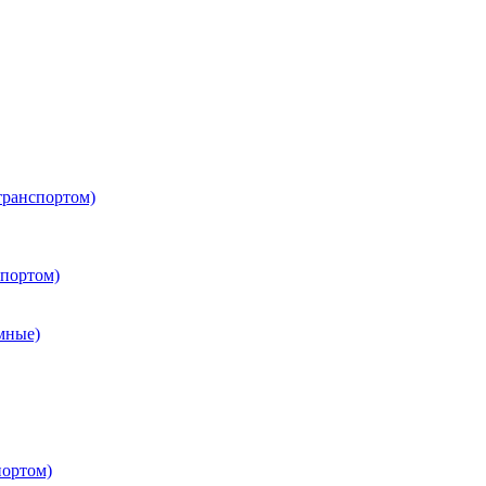
транспортом)
портом)
мные)
портом)