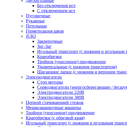
Двухигольные
Без отключения игл
С отключением игл
Пуговичные
Рукавные
Петельные
Герметизация швов
JUKI
Закрепочные
Зиг-Заг
Игольный транспорт (с нижним и игольным 
Краеобрезки
Тройное (унисонное) продвижение
Универсальные (с нижним транспортом)
Шагающие лапки (с нижним и верхним транс
Электродвигатели
Стоп моторы
Серводвигатели (энергосберегающие / бесшу
Электродвигатели 220В
Электродвигатели 380В
Цепной стачивающий стежок
Мешкозашивочные машины
Тройное (унисонное) продвижение
Краеобрезки (с обрезкой края)
Игольный транспорт (с нижним и игольным транс