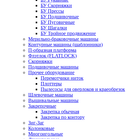
БУ Скорняжки
БУ Прессы
БУ Подшивочные
БУ Пуговичные
БУ Шагалки
БУ Тройное продвижение
Мерильно-браковочные машины
Контурные машины (шаблонники)
П-образная платформа
Флэтлок (FLATLOCK)
Скорняжки
Подшивочные машины
Прочее оборудование
Перемотчики ниток
Плоттеры
Пылесосы для оверлоков и краеобрезок
Шлевочные машины
Вышивальные машины
Закрепочные
Закрепка обычная
Закрепка по контору
Зиг-Заг
Колонковые
Многоигольные