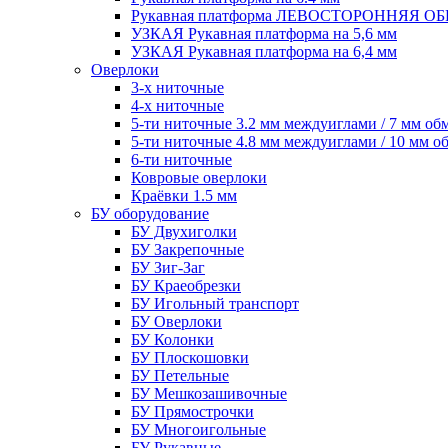
Рукавная платформа ЛЕВОСТОРОННЯЯ 
УЗКАЯ Рукавная платформа на 5,6 мм
УЗКАЯ Рукавная платформа на 6,4 мм
Оверлоки
3-х ниточные
4-х ниточные
5-ти ниточные 3.2 мм междуиглами / 7 мм об
5-ти ниточные 4.8 мм междуиглами / 10 мм о
6-ти ниточные
Ковровые оверлоки
Краёвки 1.5 мм
БУ оборудование
БУ Двухиголки
БУ Закрепочные
БУ Зиг-Заг
БУ Краеобрезки
БУ Игольный транспорт
БУ Оверлоки
БУ Колонки
БУ Плоскошовки
БУ Петельные
БУ Мешкозашивочные
БУ Прямострочки
БУ Многоигольные
БУ Рукавные