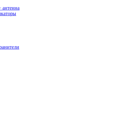
+ антенна
икаторы
хранители