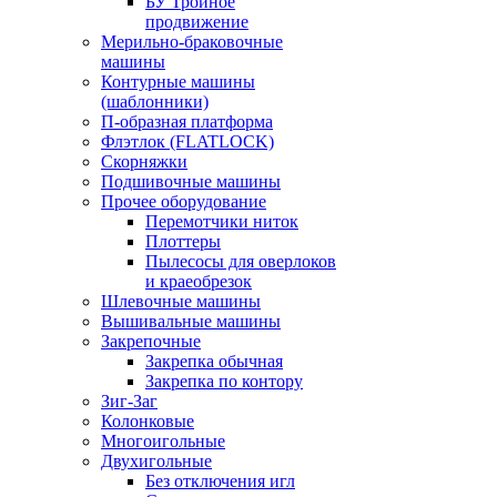
БУ Тройное
продвижение
Мерильно-браковочные
машины
Контурные машины
(шаблонники)
П-образная платформа
Флэтлок (FLATLOCK)
Скорняжки
Подшивочные машины
Прочее оборудование
Перемотчики ниток
Плоттеры
Пылесосы для оверлоков
и краеобрезок
Шлевочные машины
Вышивальные машины
Закрепочные
Закрепка обычная
Закрепка по контору
Зиг-Заг
Колонковые
Многоигольные
Двухигольные
Без отключения игл