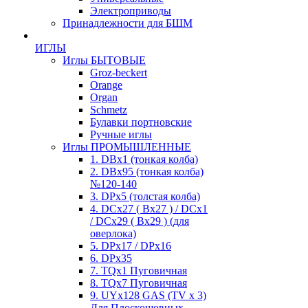
Электроприводы
Принадлежности для БШМ
ИГЛЫ
Иглы БЫТОВЫЕ
Groz-beckert
Orange
Organ
Schmetz
Булавки портновские
Ручные иглы
Иглы ПРОМЫШЛЕННЫЕ
1. DBx1 (тонкая колба)
2. DBx95 (тонкая колба)
№120-140
3. DPx5 (толстая колба)
4. DCx27 ( Bx27 ) / DCx1
/ DCx29 ( Bx29 ) (для
оверлока)
5. DPx17 / DPx16
6. DPx35
7. TQx1 Пуговичная
8. TQx7 Пуговичная
9. UYx128 GAS (TV x 3)
Для Плоскошовных