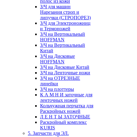
полос из кожи
З/Ч для машин
Нарезания строп и
липучки (СТРОПОРЕЗ)
З/Ч для Электроножниц
и Термоножей
З/Ч на Вертикальный
HOFFMAN
З/Ч на Вертикальный
Китай
З/Ч на Дисковые
HOFFMAN
З/Ч на Дисковые Китай
З/Ч на Ленточные ножи
З/Ч на ОТРЕЗНЫЕ
линейки
З/Ч на плоттеры
К А М Н И заточные для
ленточных ножей
Кольчужная перчатка для
Раскройных ножей
Л Е Н Т Ы ЗАТОЧНЫЕ
Раскройный комплекс
KURIS
5. Запчасти для ЭЛ.