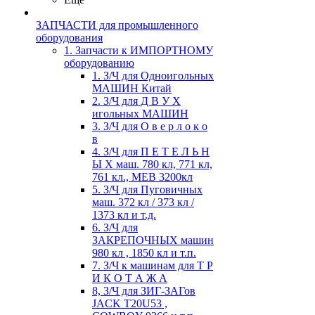
ЗАПЧАСТИ для промышленного
оборудования
1. Запчасти к ИМПОРТНОМУ
оборудованию
1. З/Ч для Одноигольных
МАШИН Китай
2. З/Ч для Д В У Х
игольных МАШИН
3. З/Ч для О в е р л о к о
в
4. З/Ч для П Е Т Е Л Ь Н
Ы Х маш. 780 кл, 771 кл,
761 кл., MEB 3200кл
5. З/Ч для Пуговичных
маш. 372 кл / 373 кл /
1373 кл и т.д.
6. З/Ч для
ЗАКРЕПОЧНЫХ машин
980 кл , 1850 кл и т.п.
7. З/Ч к машинам для Т Р
И К О Т А Ж А
8, З/Ч для ЗИГ-ЗАГов
JACK Т20U53 ,