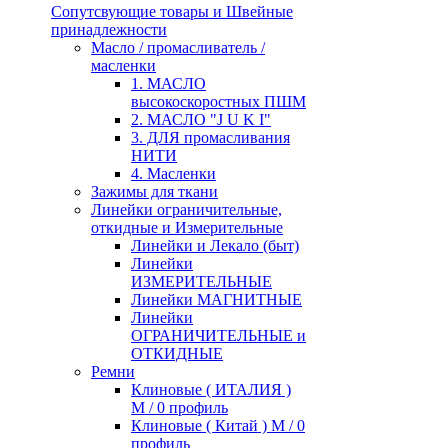
Сопутсвующие товары и Швейные
принадлежности
Масло / промасливатель /
масленки
1. МАСЛО
высокоскоростных ПШМ
2. МАСЛО "J U K I"
3. ДЛЯ промасливания
НИТИ
4. Масленки
Зажимы для ткани
Линейки ограничительные,
откидные и Измерительные
Линейки и Лекало (быт)
Линейки
ИЗМЕРИТЕЛЬНЫЕ
Линейки МАГНИТНЫЕ
Линейки
ОГРАНИЧИТЕЛЬНЫЕ и
ОТКИДНЫЕ
Ремни
Клиновые ( ИТАЛИЯ )
М / 0 профиль
Клиновые ( Китай ) М / 0
профиль