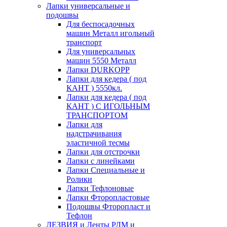
Лапки универсальные и
подошвы
Для беспосадочных
машин Металл игольный
транспорт
Для универсальных
машин 5550 Металл
Лапки DURKOPP
Лапки для кедера ( под
КАНТ ) 5550кл.
Лапки для кедера ( под
КАНТ ) С ИГОЛЬНЫМ
ТРАНСПОРТОМ
Лапки для
надстрачивания
эластичной тесмы
Лапки для отстрочки
Лапки с линейками
Лапки Специальные и
Ролики
Лапки Тефлоновые
Лапки Фторопластовые
Подошвы Фторопласт и
Тефлон
ЛЕЗВИЯ и Ленты РЛМ и