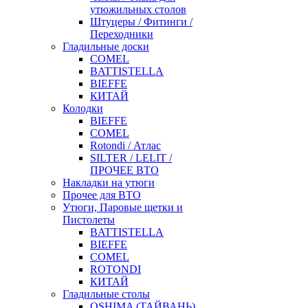
утюжильных столов
Штуцеры / Фитинги /
Переходники
Гладильные доски
COMEL
BATTISTELLA
BIEFFE
КИТАЙ
Колодки
BIEFFE
COMEL
Rotondi / Атлас
SILTER / LELIT /
ПРОЧЕЕ ВТО
Накладки на утюги
Прочее для ВТО
Утюги, Паровые щетки и
Пистолеты
BATTISTELLA
BIEFFE
COMEL
ROTONDI
КИТАЙ
Гладильные столы
OSHIMA (ТАЙВАНЬ)