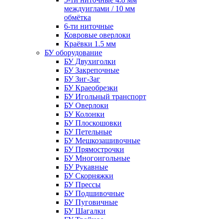
междуиглами / 10 мм
обмётка
6-ти ниточные
Ковровые оверлоки
Краёвки 1.5 мм
БУ оборудование
БУ Двухиголки
БУ Закрепочные
БУ Зиг-Заг
БУ Краеобрезки
БУ Игольный транспорт
БУ Оверлоки
БУ Колонки
БУ Плоскошовки
БУ Петельные
БУ Мешкозашивочные
БУ Прямострочки
БУ Многоигольные
БУ Рукавные
БУ Скорняжки
БУ Прессы
БУ Подшивочные
БУ Пуговичные
БУ Шагалки