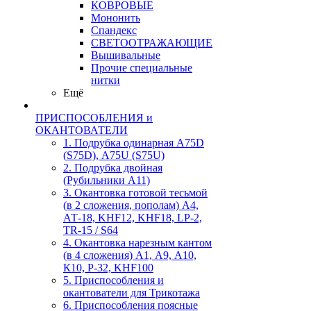
КОВРОВЫЕ
Мононить
Спандекс
СВЕТООТРАЖАЮЩИЕ
Вышивальные
Прочие специальные
нитки
Ещё
ПРИСПОСОБЛЕНИЯ и
ОКАНТОВАТЕЛИ
1. Подрубка одинарная А75D
(S75D), А75U (S75U)
2. Подрубка двойная
(Рубильники А11)
3. Окантовка готовой тесьмой
(в 2 сложения, пополам) А4,
АТ-18, KHF12, KHF18, LP-2,
TR-15 / S64
4. Окантовка нарезным кантом
(в 4 сложения) А1, А9, А10,
К10, Р-32, KHF100
5. Приспособления и
окантователи для Трикотажа
6. Приспособления поясные