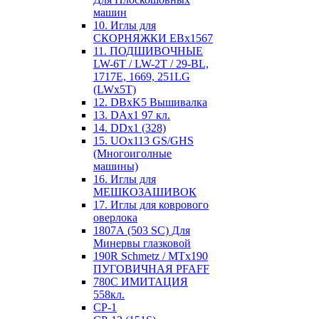
машин
10. Иглы для
СКОРНЯЖКИ EBx1567
11. ПОДШИВОЧНЫЕ
LW-6T / LW-2T / 29-BL,
1717E, 1669, 251LG
(LWx5T)
12. DBxK5 Вышивалка
13. DAx1 97 кл.
14. DDx1 (328)
15. UOx113 GS/GHS
(Многоиголные
машины)
16. Иглы для
МЕШКОЗАШИВОК
17. Иглы для коврового
оверлока
1807А (503 SC) Для
Минервы глазковой
190R Schmetz / MTx190
ПУГОВИЧНАЯ PFAFF
780С ИМИТАЦИЯ
558кл.
CP-1