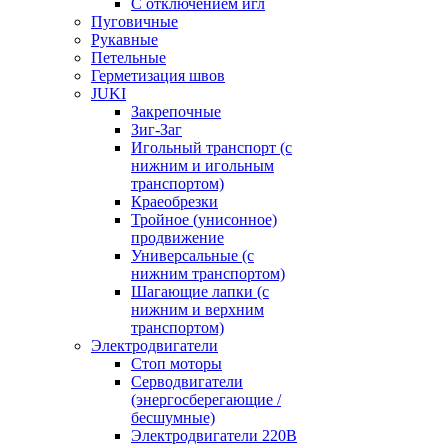
С отключением игл
Пуговичные
Рукавные
Петельные
Герметизация швов
JUKI
Закрепочные
Зиг-Заг
Игольный транспорт (с
нижним и игольным
транспортом)
Краеобрезки
Тройное (унисонное)
продвижение
Универсальные (с
нижним транспортом)
Шагающие лапки (с
нижним и верхним
транспортом)
Электродвигатели
Стоп моторы
Серводвигатели
(энергосберегающие /
бесшумные)
Электродвигатели 220В