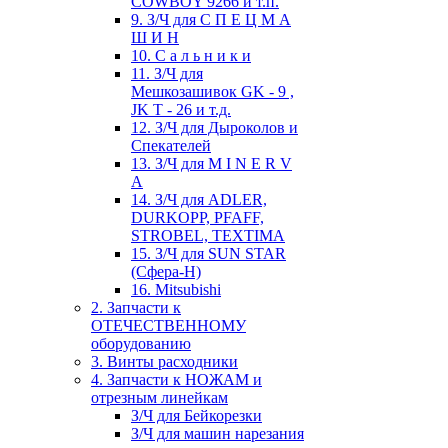
COWBOY 9266 и т.п.
9. З/Ч для С П Е Ц М А
Ш И Н
10. С а л ь н и к и
11. З/Ч для
Мешкозашивок GK - 9 ,
JK T - 26 и т.д.
12. З/Ч для Дыроколов и
Спекателей
13. З/Ч для M I N E R V
A
14. З/Ч для ADLER,
DURKOPP, PFAFF,
STROBEL, TEXTIMA
15. З/Ч для SUN STAR
(Сфера-Н)
16. Mitsubishi
2. Запчасти к
ОТЕЧЕСТВЕННОМУ
оборудованию
3. Винты расходники
4. Запчасти к НОЖАМ и
отрезным линейкам
З/Ч для Бейкорезки
З/Ч для машин нарезания