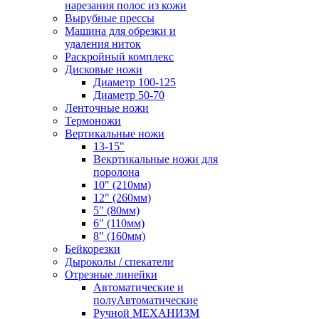
нарезания полос из кожи
Вырубные прессы
Машина для обрезки и
удаления ниток
Раскройный комплекс
Дисковые ножи
Диаметр 100-125
Диаметр 50-70
Ленточные ножи
Термоножи
Вертикальные ножи
13-15"
Векртикальные ножи для
поролона
10" (210мм)
12" (260мм)
5" (80мм)
6" (110мм)
8" (160мм)
Бейкорезки
Дыроколы / спекатели
Отрезные линейки
Автоматические и
полуАвтоматические
Ручной МЕХАНИЗМ