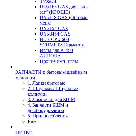
TVх934
UOx163 GAS для "зиг-
заг" (КРОШЕ)
UYx118 GAS (Обними
меня)
UYx154 GAS
UYx8454 GAS
Игла CP х 660
SCHMETZ Германия
Иглы для А-450
AURORA
Прочие имп. иглы
ЗАПЧАСТИ к бытовым швейным
машинам
1. Лапки бытовые
2. Шпульки / Шпульные
колпачки
3. Лампочки для БШМ
4. Запчасти БШМ и
др.оборудованию
5. Приспособления
Ещё
НИТКИ