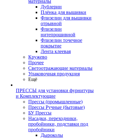
материалы
Дублерин
Плёнка для вышивки
Флизелин для вышивки
отрывной
Флизелин
нитепрошивной
Флизелин точечное
покрытие
Лента клеевая
Кружево
Прочее
Светоотражающие материалы
Упаковочная продукция
Ещё
ПРЕССЫ для установки фурнитуры
и Комплектующие
Прессы (промышленные)
Прессы Ручные (бытовые)
БУ Прессы
Насадки, переходники,
пробойники, подставки под
пробойники
Дыроколы