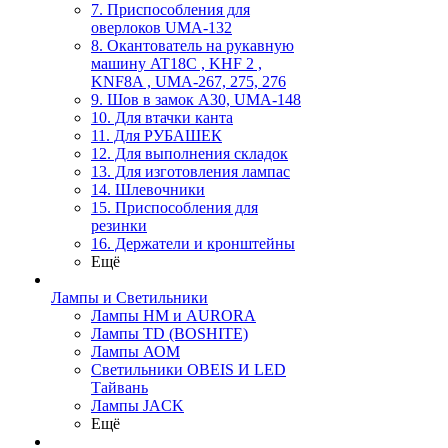
7. Приспособления для
оверлоков UMA-132
8. Окантователь на рукавную
машину AT18C , KHF 2 ,
KNF8A , UMA-267, 275, 276
9. Шов в замок А30, UMA-148
10. Для втачки канта
11. Для РУБАШЕК
12. Для выполнения складок
13. Для изготовления лампас
14. Шлевочники
15. Приспособления для
резинки
16. Держатели и кронштейны
Ещё
Лампы и Светильники
Лампы HM и AURORA
Лампы TD (BOSHITE)
Лампы АОМ
Светильники OBEIS И LED
Тайвань
Лампы JACK
Ещё