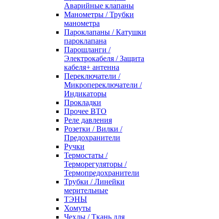
Аварийные клапаны
Манометры / Трубки
манометра
Пароклапаны / Катушки
пароклапана
Парошланги /
Электрокабеля / Защита
кабеля+ антенна
Переключатели /
Микропереключатели /
Индикаторы
Прокладки
Прочее ВТО
Реле давления
Розетки / Вилки /
Предохранители
Ручки
Термостаты /
Терморегуляторы /
Термопредохранители
Трубки / Линейки
мерительные
ТЭНЫ
Хомуты
Чехлы / Ткань для