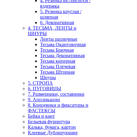
4. Резинка БЕЛЬЕВАЯ /
вздержка
5. Резинка круглая /
шляпная
6. Декоративная
4. ТЕСЬМА, ЛЕНТЫ и
ШНУРЫ
Ленты различные
Тесьма Окантовочная
Тесьма Брючная
Тесьма Декоративная
Тесьма киперная
Тесьма Плечевая
Тесьма Шторная
Шнуры
5. СТРОПА
6. ПУГОВИЦЫ
7. Размерники, составники
9. Аппликации
8. Концевики и фиксаторы и
ФАСТЕКСЫ
Бейка и кант
Бельевая фурнитура
Калька, бумага, картон
Клеевые Дублирующие