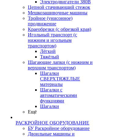
Электродвигатели 380В
Цепной стачивающий стежок
Мешкозашивочные машины
Тройное (унисонное)
продвижение
Краеобрезки (с обрезкой края)
Игольный транспорт (с
нижним и игольным
транспортом)
Лёгкий
Тяжёлый
Шагающие лапки (с нижним и
верхним транспортом)
Шагалки
СВЕРХТЯЖЕЛЫЕ
материалы
Шагалки с
автоматическими
функциями
Шагалки
Ещё
РАСКРОЙНОЕ ОБОРУДОВАНИЕ
БУ Раскройное оборудование
Двоильные машины и