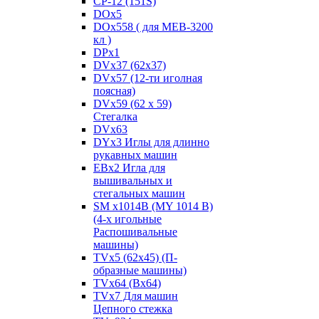
CP-12 (151S)
DOx5
DOx558 ( для MEB-3200
кл )
DPx1
DVx37 (62x37)
DVx57 (12-ти иголная
поясная)
DVx59 (62 x 59)
Стегалка
DVx63
DYx3 Иглы для длинно
рукавных машин
EBx2 Игла для
вышивальных и
стегальных машин
SM x1014B (MY 1014 B)
(4-х игольные
Распошивальные
машины)
TVх5 (62х45) (П-
образные машины)
TVх64 (Вх64)
TVх7 Для машин
Цепного стежка