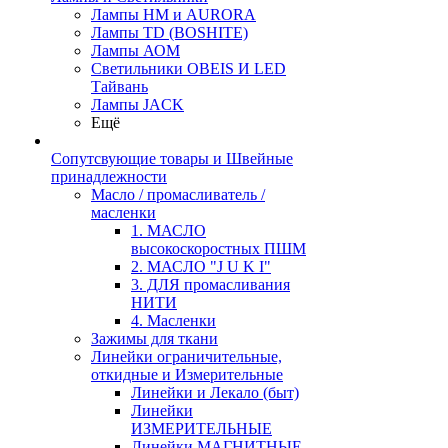
Лампы HM и AURORA
Лампы TD (BOSHITE)
Лампы АОМ
Светильники OBEIS И LED
Тайвань
Лампы JACK
Ещё
Сопутсвующие товары и Швейные
принадлежности
Масло / промасливатель /
масленки
1. МАСЛО
высокоскоростных ПШМ
2. МАСЛО "J U K I"
3. ДЛЯ промасливания
НИТИ
4. Масленки
Зажимы для ткани
Линейки ограничительные,
откидные и Измерительные
Линейки и Лекало (быт)
Линейки
ИЗМЕРИТЕЛЬНЫЕ
Линейки МАГНИТНЫЕ