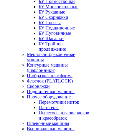
БУ Прямострочки
БУ Многоигольные
БУ Рукавные
БУ Скорняжки
БУ Прессы
БУ Подшивочные
БУ Пуговичные
БУ Шагалки
БУ Тройное
продвижение
Мерильно-браковочные
машины
Контурные машины
(шаблонники)
П-образная платформа
Флэтлок (FLATLOCK)
Скорняжки
Подшивочные машины
Прочее оборудование
Перемотчики ниток
Плоттеры
Пылесосы для оверлоков
и краеобрезок
Шлевочные машины
Вышивальные машины