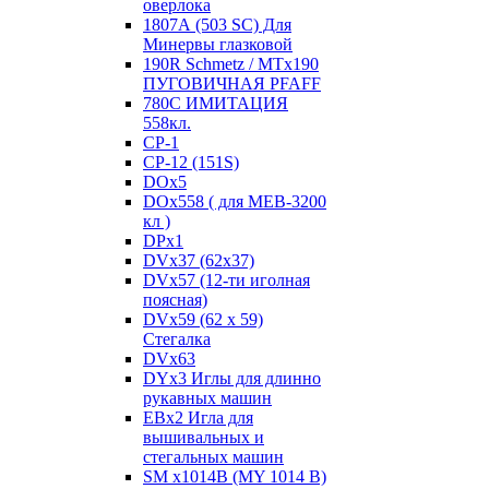
оверлока
1807А (503 SC) Для
Минервы глазковой
190R Schmetz / MTx190
ПУГОВИЧНАЯ PFAFF
780С ИМИТАЦИЯ
558кл.
CP-1
CP-12 (151S)
DOx5
DOx558 ( для MEB-3200
кл )
DPx1
DVx37 (62x37)
DVx57 (12-ти иголная
поясная)
DVx59 (62 x 59)
Стегалка
DVx63
DYx3 Иглы для длинно
рукавных машин
EBx2 Игла для
вышивальных и
стегальных машин
SM x1014B (MY 1014 B)