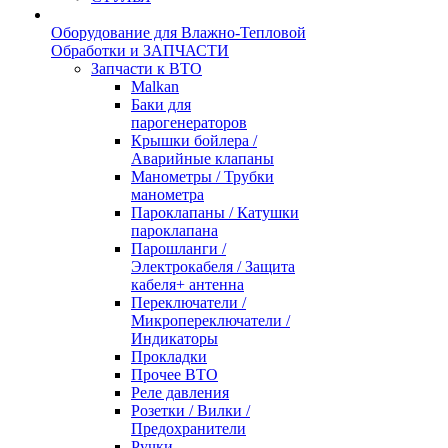
Оборудование для Влажно-Тепловой
Обработки и ЗАПЧАСТИ
Запчасти к ВТО
Malkan
Баки для
парогенераторов
Крышки бойлера /
Аварийные клапаны
Манометры / Трубки
манометра
Пароклапаны / Катушки
пароклапана
Парошланги /
Электрокабеля / Защита
кабеля+ антенна
Переключатели /
Микропереключатели /
Индикаторы
Прокладки
Прочее ВТО
Реле давления
Розетки / Вилки /
Предохранители
Ручки