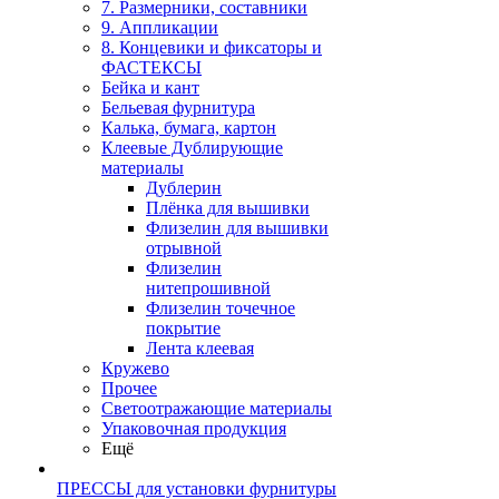
7. Размерники, составники
9. Аппликации
8. Концевики и фиксаторы и
ФАСТЕКСЫ
Бейка и кант
Бельевая фурнитура
Калька, бумага, картон
Клеевые Дублирующие
материалы
Дублерин
Плёнка для вышивки
Флизелин для вышивки
отрывной
Флизелин
нитепрошивной
Флизелин точечное
покрытие
Лента клеевая
Кружево
Прочее
Светоотражающие материалы
Упаковочная продукция
Ещё
ПРЕССЫ для установки фурнитуры