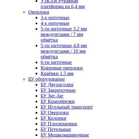
УЗКАЯ Рукавная
платформа на 6,4 мм
Оверлоки
3-х ниточные
4-х ниточные
5-ти ниточные 3.2 мм
междуиглами / 7 мм
обмётка
5-ти ниточные 4.8 мм
междуиглами / 10 мм
обмётка
6-ти ниточные
Ковровые оверлоки
Краёвки 1.5 мм
БУ оборудование
БУ Двухиголки
БУ Закрепочные
БУ Зиг-Заг
БУ Краеобрезки
БУ Игольный транспорт
БУ Оверлоки
БУ Колонки
БУ Плоскошовки
БУ Петельные
БУ Мешкозашивочные