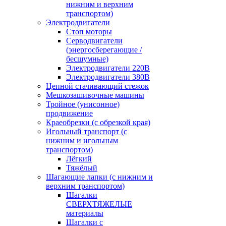
нижним и верхним
транспортом)
Электродвигатели
Стоп моторы
Серводвигатели
(энергосберегающие /
бесшумные)
Электродвигатели 220В
Электродвигатели 380В
Цепной стачивающий стежок
Мешкозашивочные машины
Тройное (унисонное)
продвижение
Краеобрезки (с обрезкой края)
Игольный транспорт (с
нижним и игольным
транспортом)
Лёгкий
Тяжёлый
Шагающие лапки (с нижним и
верхним транспортом)
Шагалки
СВЕРХТЯЖЕЛЫЕ
материалы
Шагалки с