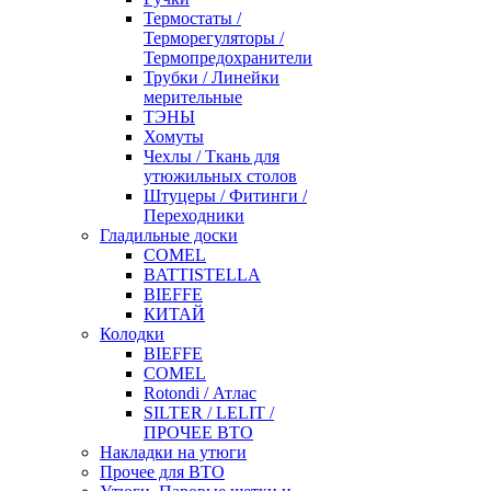
Термостаты /
Терморегуляторы /
Термопредохранители
Трубки / Линейки
мерительные
ТЭНЫ
Хомуты
Чехлы / Ткань для
утюжильных столов
Штуцеры / Фитинги /
Переходники
Гладильные доски
COMEL
BATTISTELLA
BIEFFE
КИТАЙ
Колодки
BIEFFE
COMEL
Rotondi / Атлас
SILTER / LELIT /
ПРОЧЕЕ ВТО
Накладки на утюги
Прочее для ВТО