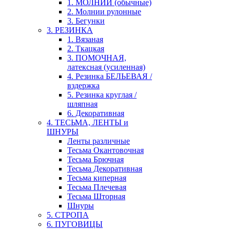
1. МОЛНИИ (обычные)
2. Молнии рулонные
3. Бегунки
3. РЕЗИНКА
1. Вязаная
2. Ткацкая
3. ПОМОЧНАЯ,
латексная (усиленная)
4. Резинка БЕЛЬЕВАЯ /
вздержка
5. Резинка круглая /
шляпная
6. Декоративная
4. ТЕСЬМА, ЛЕНТЫ и
ШНУРЫ
Ленты различные
Тесьма Окантовочная
Тесьма Брючная
Тесьма Декоративная
Тесьма киперная
Тесьма Плечевая
Тесьма Шторная
Шнуры
5. СТРОПА
6. ПУГОВИЦЫ