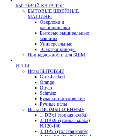
БЫТОВОЙ КАТАЛОГ
БЫТОВЫЕ ШВЕЙНЫЕ
МАШИНЫ
Оверлоки и
распошивалки
Бытовые вышивальные
машины
Универсальные
Электроприводы
Принадлежности для БШМ
ИГЛЫ
Иглы БЫТОВЫЕ
Groz-beckert
Orange
Organ
Schmetz
Булавки портновские
Ручные иглы
Иглы ПРОМЫШЛЕННЫЕ
1. DBx1 (тонкая колба)
2. DBx95 (тонкая колба)
№120-140
3. DPx5 (толстая колба)