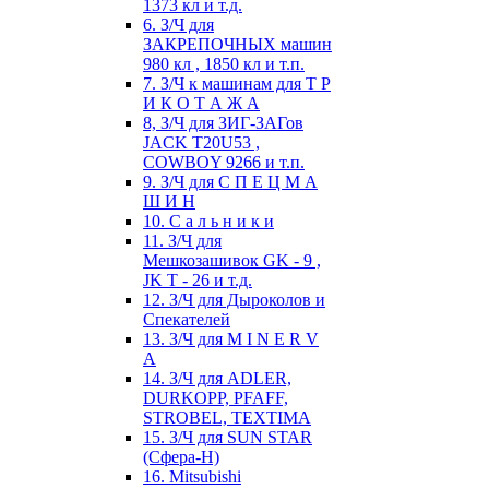
1373 кл и т.д.
6. З/Ч для
ЗАКРЕПОЧНЫХ машин
980 кл , 1850 кл и т.п.
7. З/Ч к машинам для Т Р
И К О Т А Ж А
8, З/Ч для ЗИГ-ЗАГов
JACK Т20U53 ,
COWBOY 9266 и т.п.
9. З/Ч для С П Е Ц М А
Ш И Н
10. С а л ь н и к и
11. З/Ч для
Мешкозашивок GK - 9 ,
JK T - 26 и т.д.
12. З/Ч для Дыроколов и
Спекателей
13. З/Ч для M I N E R V
A
14. З/Ч для ADLER,
DURKOPP, PFAFF,
STROBEL, TEXTIMA
15. З/Ч для SUN STAR
(Сфера-Н)
16. Mitsubishi