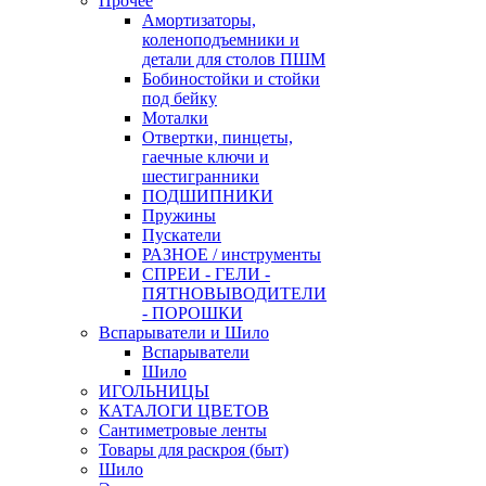
Прочее
Амортизаторы,
коленоподъемники и
детали для столов ПШМ
Бобиностойки и стойки
под бейку
Моталки
Отвертки, пинцеты,
гаечные ключи и
шестигранники
ПОДШИПНИКИ
Пружины
Пускатели
РАЗНОЕ / инструменты
СПРЕИ - ГЕЛИ -
ПЯТНОВЫВОДИТЕЛИ
- ПОРОШКИ
Вспарыватели и Шило
Вспарыватели
Шило
ИГОЛЬНИЦЫ
КАТАЛОГИ ЦВЕТОВ
Сантиметровые ленты
Товары для раскроя (быт)
Шило