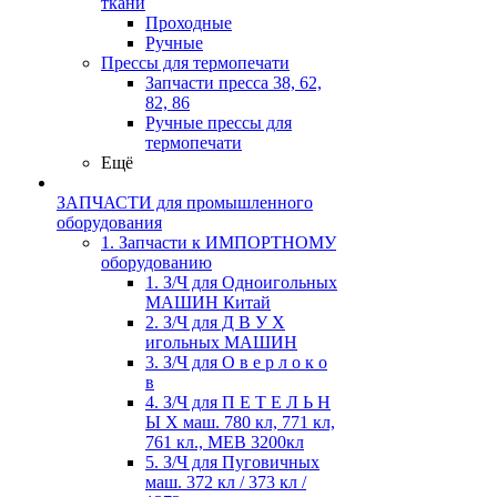
ткани
Проходные
Ручные
Прессы для термопечати
Запчасти пресса 38, 62,
82, 86
Ручные прессы для
термопечати
Ещё
ЗАПЧАСТИ для промышленного
оборудования
1. Запчасти к ИМПОРТНОМУ
оборудованию
1. З/Ч для Одноигольных
МАШИН Китай
2. З/Ч для Д В У Х
игольных МАШИН
3. З/Ч для О в е р л о к о
в
4. З/Ч для П Е Т Е Л Ь Н
Ы Х маш. 780 кл, 771 кл,
761 кл., MEB 3200кл
5. З/Ч для Пуговичных
маш. 372 кл / 373 кл /