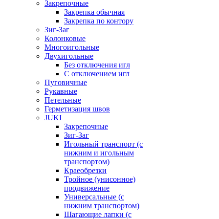
Закрепочные
Закрепка обычная
Закрепка по контору
Зиг-Заг
Колонковые
Многоигольные
Двухигольные
Без отключения игл
С отключением игл
Пуговичные
Рукавные
Петельные
Герметизация швов
JUKI
Закрепочные
Зиг-Заг
Игольный транспорт (с
нижним и игольным
транспортом)
Краеобрезки
Тройное (унисонное)
продвижение
Универсальные (с
нижним транспортом)
Шагающие лапки (с