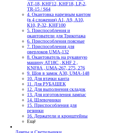
АТ-18, KHF12, KHF18, LP-2,
TR-15 / S64
4. Окантовка нарезным кантом
(в 4 сложения) А1, А9, А10,
К10, Р-32, KHF100
5. Приспособления и
окантователи для Трикотажа
6. Приспособления поясные
7. Приспособления для
оверлоков UMA-132
8. Окантователь на рукавную
машину AT18C , KHF 2 ,
KNF8A , UMA-267, 275, 276
9. Шов в замок А30, UMA-148
10. Для втачки канта
11. Для РУБАШЕК
12. Для выполнения складок
13. Для изготовления лампас
14. Шлевочники
15. Приспособления для
резинки
16. Держатели и кронштейны
Ещё
Лампы и Светильники