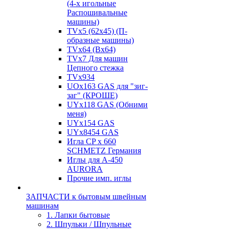
(4-х игольные
Распошивальные
машины)
TVх5 (62х45) (П-
образные машины)
TVх64 (Вх64)
TVх7 Для машин
Цепного стежка
TVх934
UOx163 GAS для "зиг-
заг" (КРОШЕ)
UYx118 GAS (Обними
меня)
UYx154 GAS
UYx8454 GAS
Игла CP х 660
SCHMETZ Германия
Иглы для А-450
AURORA
Прочие имп. иглы
ЗАПЧАСТИ к бытовым швейным
машинам
1. Лапки бытовые
2. Шпульки / Шпульные