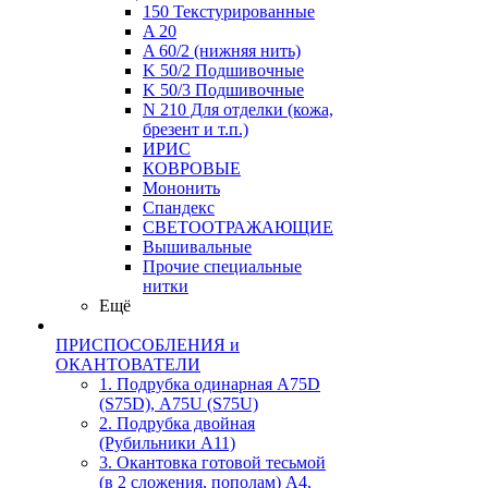
150 Текстурированные
A 20
A 60/2 (нижняя нить)
K 50/2 Подшивочные
K 50/3 Подшивочные
N 210 Для отделки (кожа,
брезент и т.п.)
ИРИС
КОВРОВЫЕ
Мононить
Спандекс
СВЕТООТРАЖАЮЩИЕ
Вышивальные
Прочие специальные
нитки
Ещё
ПРИСПОСОБЛЕНИЯ и
ОКАНТОВАТЕЛИ
1. Подрубка одинарная А75D
(S75D), А75U (S75U)
2. Подрубка двойная
(Рубильники А11)
3. Окантовка готовой тесьмой
(в 2 сложения, пополам) А4,