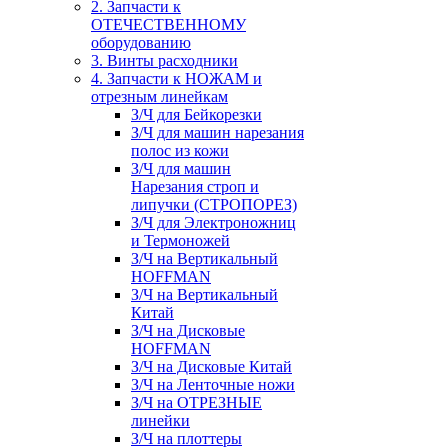
2. Запчасти к
ОТЕЧЕСТВЕННОМУ
оборудованию
3. Винты расходники
4. Запчасти к НОЖАМ и
отрезным линейкам
З/Ч для Бейкорезки
З/Ч для машин нарезания
полос из кожи
З/Ч для машин
Нарезания строп и
липучки (СТРОПОРЕЗ)
З/Ч для Электроножниц
и Термоножей
З/Ч на Вертикальный
HOFFMAN
З/Ч на Вертикальный
Китай
З/Ч на Дисковые
HOFFMAN
З/Ч на Дисковые Китай
З/Ч на Ленточные ножи
З/Ч на ОТРЕЗНЫЕ
линейки
З/Ч на плоттеры