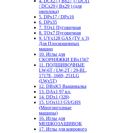
4. DCx27 ( Bx27 ) / DCx1
/ DCx29 ( Bx29 ) (для
оверлока)
5. DPx17 / DPx16
6. DPx35
7. TQx1 Пуговичная
8. TQx7 Пуговичная
9. UYx128 GAS (TV x 3)
Для Плоскошовных
машин
10. Иглы для
СКОРНЯЖКИ EBx1567
11. ПОДШИВОЧНЫЕ
LW-6T / LW-2T / 29-BL,
1717E, 1669, 251LG
(LWx5T)
12. DBxK5 Вышивалка
13. DAx1 97 кл.
14. DDx1 (328)
15. UOx113 GS/GHS
(Многоиголные
машины)
16. Иглы для
МЕШКОЗАШИВОК
17. Иглы для коврового