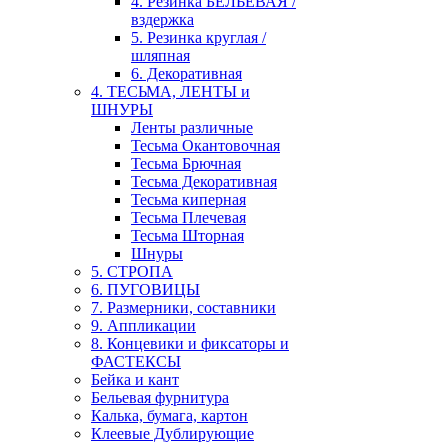
4. Резинка БЕЛЬЕВАЯ /
вздержка
5. Резинка круглая /
шляпная
6. Декоративная
4. ТЕСЬМА, ЛЕНТЫ и
ШНУРЫ
Ленты различные
Тесьма Окантовочная
Тесьма Брючная
Тесьма Декоративная
Тесьма киперная
Тесьма Плечевая
Тесьма Шторная
Шнуры
5. СТРОПА
6. ПУГОВИЦЫ
7. Размерники, составники
9. Аппликации
8. Концевики и фиксаторы и
ФАСТЕКСЫ
Бейка и кант
Бельевая фурнитура
Калька, бумага, картон
Клеевые Дублирующие