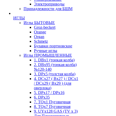
Электроприводы
Принадлежности для БШМ
ИГЛЫ
Иглы БЫТОВЫЕ
Groz-beckert
Orange
Organ
Schmetz
Булавки портновские
Ручные иглы
Иглы ПРОМЫШЛЕННЫЕ
1. DBx1 (тонкая колба)
2. DBx95 (тонкая колба)
№120-140
3. DPx5 (толстая колба)
4. DCx27 ( Bx27 ) / DCx1
/ DCx29 ( Bx29 ) (для
оверлока)
5. DPx17 / DPx16
6. DPx35
7. TQx1 Пуговичная
8. TQx7 Пуговичная
9. UYx128 GAS (TV x 3)
Для Плоскошовных