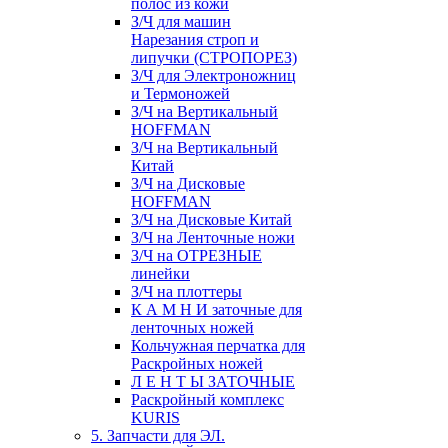
полос из кожи
З/Ч для машин
Нарезания строп и
липучки (СТРОПОРЕЗ)
З/Ч для Электроножниц
и Термоножей
З/Ч на Вертикальный
HOFFMAN
З/Ч на Вертикальный
Китай
З/Ч на Дисковые
HOFFMAN
З/Ч на Дисковые Китай
З/Ч на Ленточные ножи
З/Ч на ОТРЕЗНЫЕ
линейки
З/Ч на плоттеры
К А М Н И заточные для
ленточных ножей
Кольчужная перчатка для
Раскройных ножей
Л Е Н Т Ы ЗАТОЧНЫЕ
Раскройный комплекс
KURIS
5. Запчасти для ЭЛ.