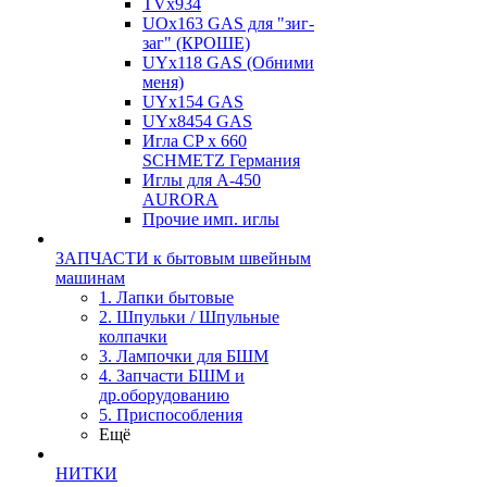
TVх934
UOx163 GAS для "зиг-
заг" (КРОШЕ)
UYx118 GAS (Обними
меня)
UYx154 GAS
UYx8454 GAS
Игла CP х 660
SCHMETZ Германия
Иглы для А-450
AURORA
Прочие имп. иглы
ЗАПЧАСТИ к бытовым швейным
машинам
1. Лапки бытовые
2. Шпульки / Шпульные
колпачки
3. Лампочки для БШМ
4. Запчасти БШМ и
др.оборудованию
5. Приспособления
Ещё
НИТКИ