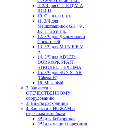
COWBOY 9266 и т.п.
9. З/Ч для С П Е Ц М А
Ш И Н
10. С а л ь н и к и
11. З/Ч для
Мешкозашивок GK - 9 ,
JK T - 26 и т.д.
12. З/Ч для Дыроколов и
Спекателей
13. З/Ч для M I N E R V
A
14. З/Ч для ADLER,
DURKOPP, PFAFF,
STROBEL, TEXTIMA
15. З/Ч для SUN STAR
(Сфера-Н)
16. Mitsubishi
2. Запчасти к
ОТЕЧЕСТВЕННОМУ
оборудованию
3. Винты расходники
4. Запчасти к НОЖАМ и
отрезным линейкам
З/Ч для Бейкорезки
З/Ч для машин нарезания