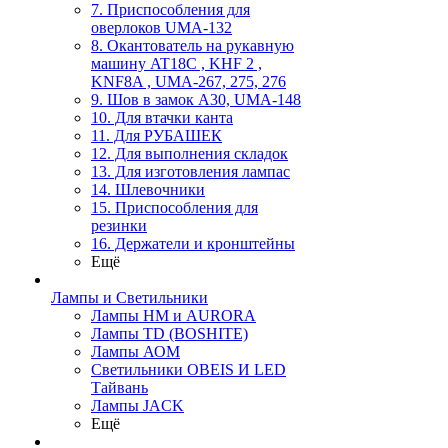
7. Приспособления для
оверлоков UMA-132
8. Окантователь на рукавную
машину AT18C , KHF 2 ,
KNF8A , UMA-267, 275, 276
9. Шов в замок А30, UMA-148
10. Для втачки канта
11. Для РУБАШЕК
12. Для выполнения складок
13. Для изготовления лампас
14. Шлевочники
15. Приспособления для
резинки
16. Держатели и кронштейны
Ещё
Лампы и Светильники
Лампы HM и AURORA
Лампы TD (BOSHITE)
Лампы АОМ
Светильники OBEIS И LED
Тайвань
Лампы JACK
Ещё