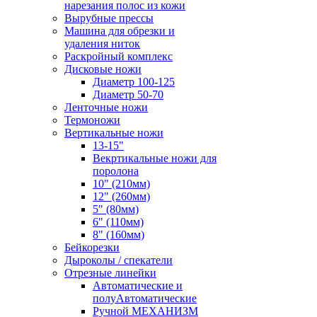
нарезания полос из кожи
Вырубные прессы
Машина для обрезки и
удаления ниток
Раскройный комплекс
Дисковые ножи
Диаметр 100-125
Диаметр 50-70
Ленточные ножи
Термоножи
Вертикальные ножи
13-15"
Векртикальные ножи для
поролона
10" (210мм)
12" (260мм)
5" (80мм)
6" (110мм)
8" (160мм)
Бейкорезки
Дыроколы / спекатели
Отрезные линейки
Автоматические и
полуАвтоматические
Ручной МЕХАНИЗМ