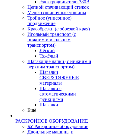
Электродвигатели 380В
Цепной стачивающий стежок
Мешкозашивочные машины
Тройное (унисонное)
продвижение
Краеобрезки (с обрезкой края)
Игольный транспорт (с
нижним и игольным
транспортом)
Лёгкий
Тяжёлый
Шагающие лапки (с нижним и
верхним транспортом)
Шагалки
СВЕРХТЯЖЕЛЫЕ
материалы
Шагалки с
автоматическими
функциями
Шагалки
Ещё
РАСКРОЙНОЕ ОБОРУДОВАНИЕ
БУ Раскройное оборудование
Двоильные машины и