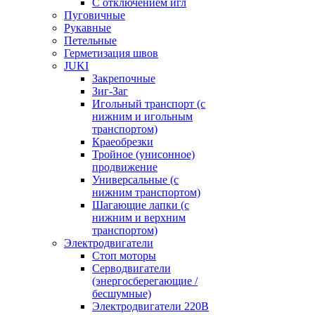
С отключением игл
Пуговичные
Рукавные
Петельные
Герметизация швов
JUKI
Закрепочные
Зиг-Заг
Игольный транспорт (с
нижним и игольным
транспортом)
Краеобрезки
Тройное (унисонное)
продвижение
Универсальные (с
нижним транспортом)
Шагающие лапки (с
нижним и верхним
транспортом)
Электродвигатели
Стоп моторы
Серводвигатели
(энергосберегающие /
бесшумные)
Электродвигатели 220В