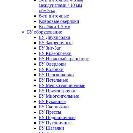
междуиглами / 10 мм
обмётка
6-ти ниточные
Ковровые оверлоки
Краёвки 1.5 мм
БУ оборудование
БУ Двухиголки
БУ Закрепочные
БУ Зиг-Заг
БУ Краеобрезки
БУ Игольный транспорт
БУ Оверлоки
БУ Колонки
БУ Плоскошовки
БУ Петельные
БУ Мешкозашивочные
БУ Прямострочки
БУ Многоигольные
БУ Рукавные
БУ Скорняжки
БУ Прессы
БУ Подшивочные
БУ Пуговичные
БУ Шагалки