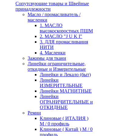
Сопутсвующие товары и Швейные
принадлежности
Масло / промасливатель /
масленки
1. МАСЛО
высокоскоростных ПШМ
2. МАСЛО "J U K I"
3. ДЛЯ промасливания
НИТИ
4. Масленки
Зажимы для ткани
Линейки ограничительные,
откидные и Измерительные
Линейки и Лекало (быт)
Линейки
ИЗМЕРИТЕЛЬНЫЕ
Линейки МАГНИТНЫЕ
Линейки
ОГРАНИЧИТЕЛЬНЫЕ и
ОТКИДНЫЕ
Ремни
Клиновые ( ИТАЛИЯ )
М / 0 профиль
Клиновые ( Китай ) М / 0
профиль