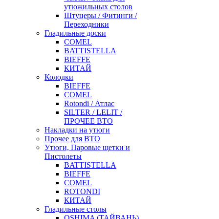
утюжильных столов
Штуцеры / Фитинги /
Переходники
Гладильные доски
COMEL
BATTISTELLA
BIEFFE
КИТАЙ
Колодки
BIEFFE
COMEL
Rotondi / Атлас
SILTER / LELIT /
ПРОЧЕЕ ВТО
Накладки на утюги
Прочее для ВТО
Утюги, Паровые щетки и
Пистолеты
BATTISTELLA
BIEFFE
COMEL
ROTONDI
КИТАЙ
Гладильные столы
OSHIMA (ТАЙВАНЬ)