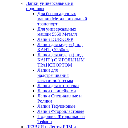
Лапки универсальные и
подошвы
Для беспосадочных
машин Металл игольный
транспорт
Для универсальных
машин 5550 Металл
Лапки DURKOPP
Лапки для кедера ( под
КАНТ ) 5550кл.
Лапки для кедера ( под
КАНТ ) С ИГОЛЬНЫМ
ТРАНСПОРТОМ
Лапки для
надстрачивания
эластичной тесмы
Лапки для отстрочки
Лапки с линейками
Лапки Специальные и
Ролики
Лапки Тефлоновые
Лапки Фторопластовые
Подошвы Фторопласт и
Тефлон
ЛЕЗВИЯ и Ленты РЛМ и