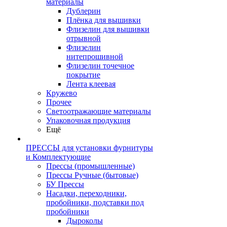
материалы
Дублерин
Плёнка для вышивки
Флизелин для вышивки
отрывной
Флизелин
нитепрошивной
Флизелин точечное
покрытие
Лента клеевая
Кружево
Прочее
Светоотражающие материалы
Упаковочная продукция
Ещё
ПРЕССЫ для установки фурнитуры
и Комплектующие
Прессы (промышленные)
Прессы Ручные (бытовые)
БУ Прессы
Насадки, переходники,
пробойники, подставки под
пробойники
Дыроколы