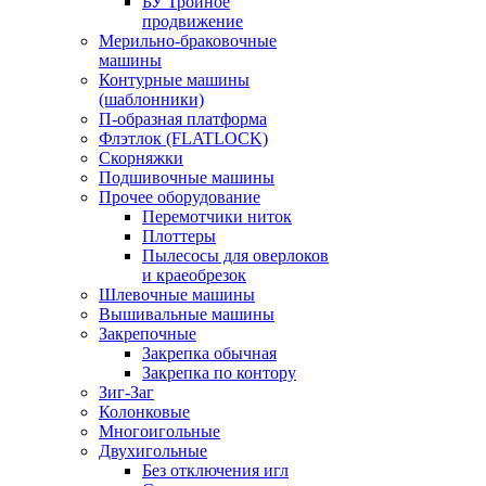
БУ Тройное
продвижение
Мерильно-браковочные
машины
Контурные машины
(шаблонники)
П-образная платформа
Флэтлок (FLATLOCK)
Скорняжки
Подшивочные машины
Прочее оборудование
Перемотчики ниток
Плоттеры
Пылесосы для оверлоков
и краеобрезок
Шлевочные машины
Вышивальные машины
Закрепочные
Закрепка обычная
Закрепка по контору
Зиг-Заг
Колонковые
Многоигольные
Двухигольные
Без отключения игл