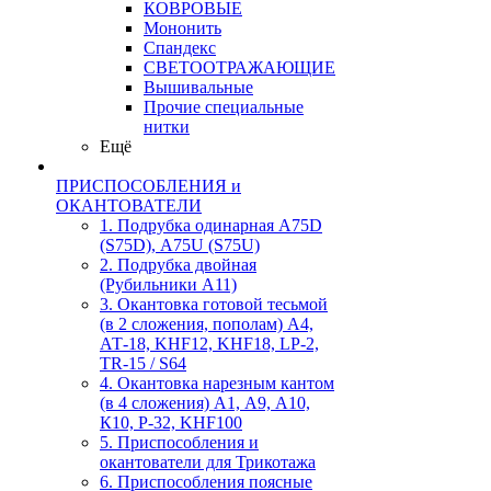
КОВРОВЫЕ
Мононить
Спандекс
СВЕТООТРАЖАЮЩИЕ
Вышивальные
Прочие специальные
нитки
Ещё
ПРИСПОСОБЛЕНИЯ и
ОКАНТОВАТЕЛИ
1. Подрубка одинарная А75D
(S75D), А75U (S75U)
2. Подрубка двойная
(Рубильники А11)
3. Окантовка готовой тесьмой
(в 2 сложения, пополам) А4,
АТ-18, KHF12, KHF18, LP-2,
TR-15 / S64
4. Окантовка нарезным кантом
(в 4 сложения) А1, А9, А10,
К10, Р-32, KHF100
5. Приспособления и
окантователи для Трикотажа
6. Приспособления поясные