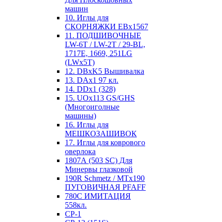
машин
10. Иглы для
СКОРНЯЖКИ EBx1567
11. ПОДШИВОЧНЫЕ
LW-6T / LW-2T / 29-BL,
1717E, 1669, 251LG
(LWx5T)
12. DBxK5 Вышивалка
13. DAx1 97 кл.
14. DDx1 (328)
15. UOx113 GS/GHS
(Многоиголные
машины)
16. Иглы для
МЕШКОЗАШИВОК
17. Иглы для коврового
оверлока
1807А (503 SC) Для
Минервы глазковой
190R Schmetz / MTx190
ПУГОВИЧНАЯ PFAFF
780С ИМИТАЦИЯ
558кл.
CP-1