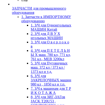
ЗАПЧАСТИ для промышленного
оборудования
1. Запчасти к ИМПОРТНОМУ
оборудованию
1. З/Ч для Одноигольных
МАШИН Китай
2. З/Ч для Д В У Х
игольных МАШИН
3. З/Ч для О в е р л о к о
в
4. З/Ч для П Е Т Е Л Ь Н
Ы Х маш. 780 кл, 771 кл,
761 кл., MEB 3200кл
5. З/Ч для Пуговичных
маш. 372 кл / 373 кл /
1373 кл и т.д.
6. З/Ч для
ЗАКРЕПОЧНЫХ машин
980 кл , 1850 кл и т.п.
7. З/Ч к машинам для Т Р
И К О Т А Ж А
8, З/Ч для ЗИГ-ЗАГов
JACK Т20U53 ,