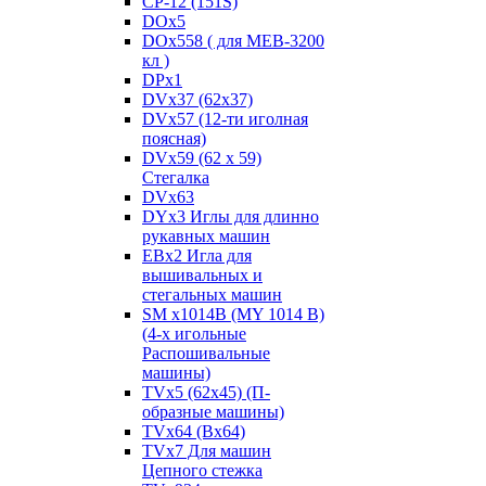
CP-12 (151S)
DOx5
DOx558 ( для MEB-3200
кл )
DPx1
DVx37 (62x37)
DVx57 (12-ти иголная
поясная)
DVx59 (62 x 59)
Стегалка
DVx63
DYx3 Иглы для длинно
рукавных машин
EBx2 Игла для
вышивальных и
стегальных машин
SM x1014B (MY 1014 B)
(4-х игольные
Распошивальные
машины)
TVх5 (62х45) (П-
образные машины)
TVх64 (Вх64)
TVх7 Для машин
Цепного стежка