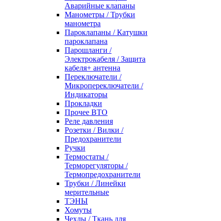
Аварийные клапаны
Манометры / Трубки
манометра
Пароклапаны / Катушки
пароклапана
Парошланги /
Электрокабеля / Защита
кабеля+ антенна
Переключатели /
Микропереключатели /
Индикаторы
Прокладки
Прочее ВТО
Реле давления
Розетки / Вилки /
Предохранители
Ручки
Термостаты /
Терморегуляторы /
Термопредохранители
Трубки / Линейки
мерительные
ТЭНЫ
Хомуты
Чехлы / Ткань для