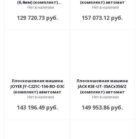
(6,4мм) (комплект)
(комплект) автомат
Нет в наличии
Нет в наличии
автомат
129 720.73 руб.
157 073.12 руб.
Плоскошовная машина
Плоскошовная машина
JOYEE JY-C221C-156-BD-D3C
JACK K5E-UT-35ACx356/Z
(комплект) авмтомат
(комплект) автомат
Нет в наличии
Нет в наличии
143 196.49 руб.
149 953.86 руб.