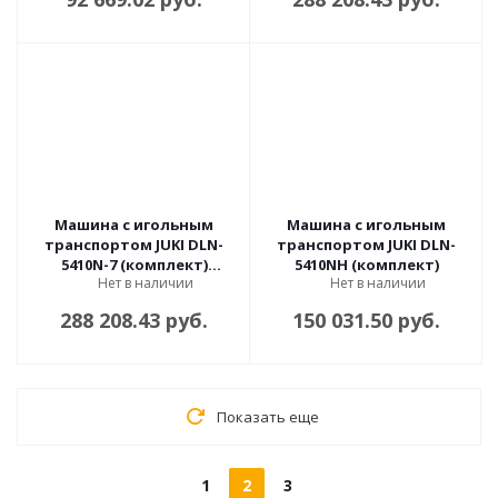
Машина c игольным
Машина c игольным
транспортом JUKI DLN-
транспортом JUKI DLN-
5410N-7 (комплект)
5410NH (комплект)
Нет в наличии
Нет в наличии
автомат
288 208.43 руб.
150 031.50 руб.
Показать еще
1
2
3