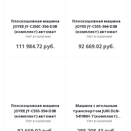
Плоскошовная машина
Плоскошовная машина
JOYEE JY-С250C-356-D3B
JOYEE JY-C555-364-D3B
(комплект) автомат
(комплект) автомат
Нет в наличии
Нет в наличии
111 984.72 руб.
92 669.02 руб.
Плоскошовная машина
Машина c игольным
JOYEE JY-C555-356-D3B
транспортом JUKI DLN-
(комплект) автомат
5410NH-7 (комплект)
Нет в наличии
Нет в наличии
автомат
92 669.02 руб.
288 208.43 руб.